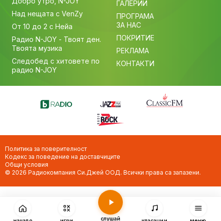
Добро утро, N-JOY
ГАЛЕРИИ
Над нещата с VenZy
ПРОГРАМА
ЗА НАС
От 10 до 2 с Нейа
ПОКРИТИЕ
Радио N-JOY - Твоят ден.
Твоята музика
РЕКЛАМА
Следобед с хитовете по
КОНТАКТИ
радио N-JOY
Политика за поверителност
Кодекс за поведение на доставчиците
Общи условия
© 2026 Радиокомпания Си.Джей ООД. Всички права са запазени.
слушай
начало
игри
класации
меню