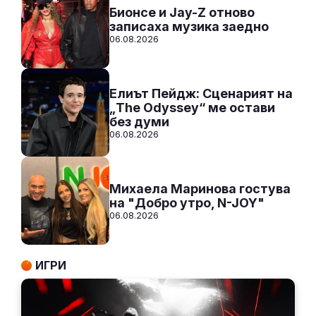
Бионсе и Jay-Z отново
записаха музика заедно
06.08.2026
Елиът Пейдж: Сценарият на
„The Odyssey“ ме остави
без думи
06.08.2026
Михаела Маринова гостува
на "Добро утро, N-JOY"
06.08.2026
ИГРИ