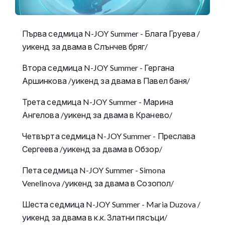
Първа седмица N-JOY Summer - Блага Груева /
уикенд за двама в Слънчев бряг/
Втора седмица N-JOY Summer - Гергана
Аршинкова /уикенд за двама в Павел баня/
Трета седмица N-JOY Summer - Марина
Ангелова /уикенд за двама в Кранево/
Четвърта седмица N-JOY Summer - Преслава
Сергеева /уикенд за двама в Обзор/
Пета седмица N-JOY Summer - Simona
Venelinova /уикенд за двама в Созопол/
Шеста седмица N-JOY Summer - Maria Duzova /
уикенд за двама в к.к. Златни пясъци/