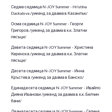
Седма седмица N-JOY Summer - Hristina
Daskalova /уикенд за двама в Казанлък/
Осма седмица N-JOY Summer - Георги
Григоров /уикенд за двама в к.к. Златни
пясъци/
Девета седмица N-JOY Summer - Христина
Керенска /уикенд за двама в к.к. Златни
пясъци/
Десета седмица N-JOY Summer - Инна
Кръстева /уикенд за двама в Банско/
Единадесета седмица N-JOY Summer - Ивайло
Дияна Иванови /уикенд за двама в к.к. Белчин
бани/
Дванадесета седмица N-JOY Summer - Галина