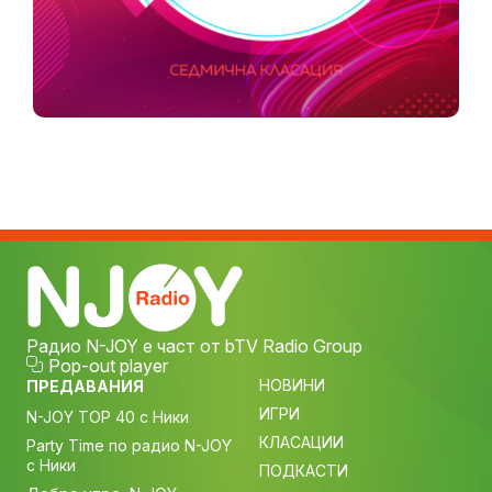
Радио N-JOY е част от bTV Radio Group
Pop-out player
НОВИНИ
ПРЕДАВАНИЯ
ИГРИ
N-JOY TOP 40 с Ники
КЛАСАЦИИ
Party Time по радио N-JOY
с Ники
ПОДКАСТИ