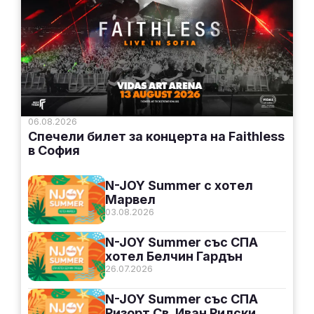
06.08.2026
Спечели билет за концерта на Faithless
в София
N-JOY Summer с хотел
Марвел
03.08.2026
N-JOY Summer със СПА
хотел Белчин Гардън
26.07.2026
N-JOY Summer със СПА
Ризорт Св. Иван Рилски