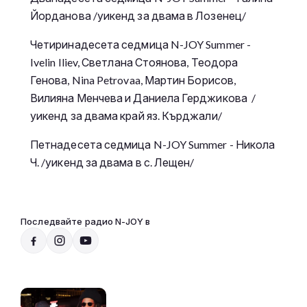
Йорданова /уикенд за двама в Лозенец/
Четиринадесета седмица N-JOY Summer -
Ivelin Iliev, Светлана Стоянова, Теодора
Генова, Nina Petrovaa, Мартин Борисов,
Вилияна Менчева и Даниела Герджикова /
уикенд за двама край яз. Кърджали/
Петнадесета седмица N-JOY Summer - Никола
Ч. /уикенд за двама в с. Лещен/
Последвайте радио N-JOY в
Радио N-JOY - Твоят ден. Твоята музика
20:00 - 07:00
Към предаването
СЛУШАЙ