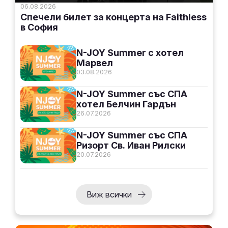
06.08.2026
Спечели билет за концерта на Faithless
в София
N-JOY Summer с хотел
Марвел
03.08.2026
N-JOY Summer със СПА
хотел Белчин Гардън
26.07.2026
N-JOY Summer със СПА
Ризорт Св. Иван Рилски
20.07.2026
Виж всички