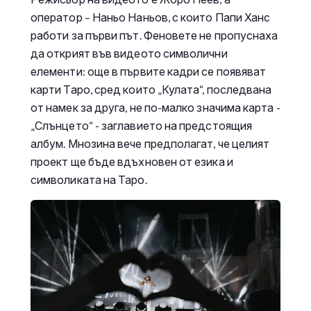
оператор – Наньо Наньов, с които Папи Ханс
работи за първи път. Феновете не пропуснаха
да открият във видеото символични
елементи: още в първите кадри се появяват
карти Таро, сред които „Кулата“, последвана
от намек за друга, не по-малко значима карта -
„Слънцето“ - заглавието на предстоящия
албум. Мнозина вече предполагат, че целият
проект ще бъде вдъхновен от езика и
символиката на Таро.