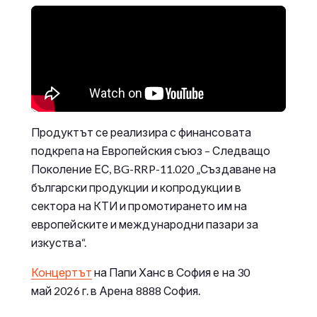
Продуктът се реализира с финансовата
подкрепа на Европейския съюз – Следващо
Поколение ЕС, BG-RRP-11.020 „Създаване на
български продукции и копродукции в
сектора на КТИ и промотирането им на
европейските и международни пазари за
изкуства“.
Концертът
на Папи Ханс в София е на 30
май 2026 г. в Арена 8888 София.