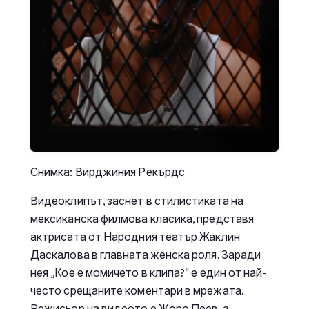
Снимка: Вирджиния Рекърдс
Видеоклипът, заснет в стилистиката на
мексиканска филмова класика, представя
актрисата от Народния театър Жаклин
Даскалова в главната женска роля. Заради
нея „Кое е момичето в клипа?“ е един от най-
често срещаните коментари в мрежата.
Режисьор на видеото е Жоро Пеев, а