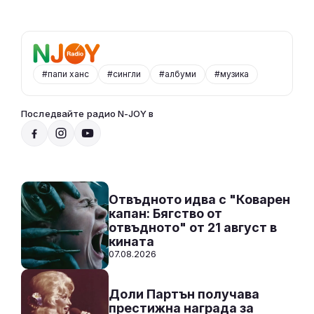
#папи ханс
#сингли
#албуми
#музика
Последвайте радио N-JOY в
От 10 до 2 с Нейа
10:00 - 14:00
Към предаването
СЛУШАЙ
Отвъдното идва с "Коварен
капан: Бягство от
отвъдното" от 21 август в
кината
07.08.2026
Доли Партън получава
престижна награда за