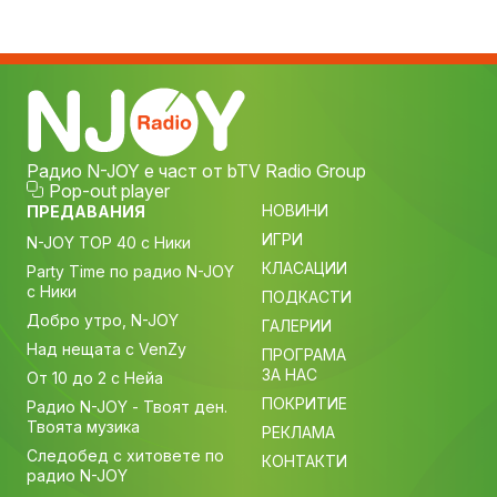
Радио N-JOY е част от bTV Radio Group
Pop-out player
НОВИНИ
ПРЕДАВАНИЯ
ИГРИ
N-JOY TOP 40 с Ники
КЛАСАЦИИ
Party Time по радио N-JOY
с Ники
ПОДКАСТИ
Добро утро, N-JOY
ГАЛЕРИИ
Над нещата с VenZy
ПРОГРАМА
ЗА НАС
От 10 до 2 с Нейа
ПОКРИТИЕ
Радио N-JOY - Твоят ден.
Твоята музика
РЕКЛАМА
Следобед с хитовете по
КОНТАКТИ
радио N-JOY