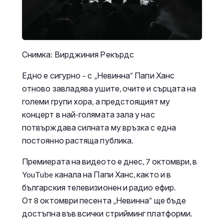
Снимка: Вирджиния Рекърдс
Едно е сигурно – с „Невинна“ Папи Ханс
отново завладява ушите, очите и сърцата на
големи групи хора, а предстоящият му
концерт в най-голямата зала у нас
потвърждава силната му връзка с една
постоянно растяща публика.
Премиерата на видеото е днес, 7 октомври, в
YouTube канала на Папи Ханс, както и в
българския телевизионен и радио ефир.
От 8 октомври песента „Невинна“ ще бъде
достъпна във всички стрийминг платформи.