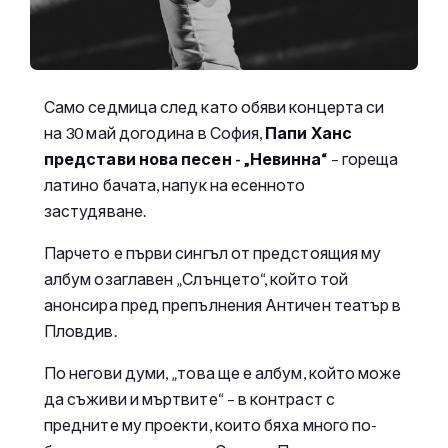
Само седмица след като обяви концерта си
на 30 май догодина в София,
Папи Ханс
представи нова песен - „Невинна“
– гореща
латино бачата, напук на есенното
застудяване.
Парчето е първи сингъл от предстоящия му
албум озаглавен „Слънцето“, който той
анонсира пред препълнения Античен театър в
Пловдив.
По негови думи, „това ще е албум, който може
да съживи и мъртвите“ – в контраст с
предните му проекти, които бяха много по-