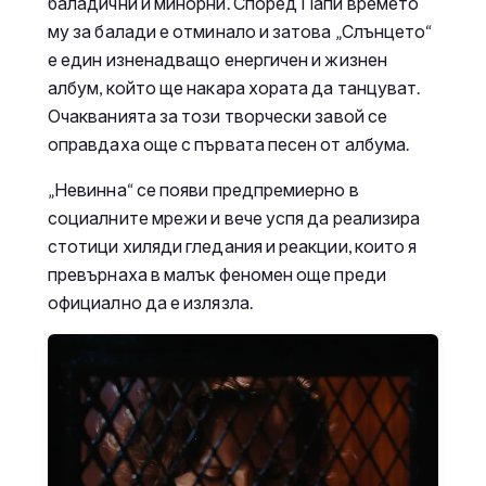
баладични и минорни. Според Папи времето
му за балади е отминало и затова „Слънцето“
е един изненадващо енергичен и жизнен
албум, който ще накара хората да танцуват.
Очакванията за този творчески завой се
оправдаха още с първата песен от албума.
„Невинна“ се появи предпремиерно в
социалните мрежи и вече успя да реализира
стотици хиляди гледания и реакции, които я
превърнаха в малък феномен още преди
официално да е излязла.