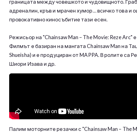
границата между човешкото и чудовищното. Граб
адреналин, кръв и мрачен хумор… всичко това и 
провокативно киносъбитие тази есен.
Режисьор на "Chainsaw Man – The Movie: Reze Arc"
Филмът е базиран на мангата Chainsaw Man на Та
Shueisha) и е продуциран от MAPPA. В ролите са Р
Шиори Изава и др.
Палим моторните резачки с "Chainsaw Man – The Mo