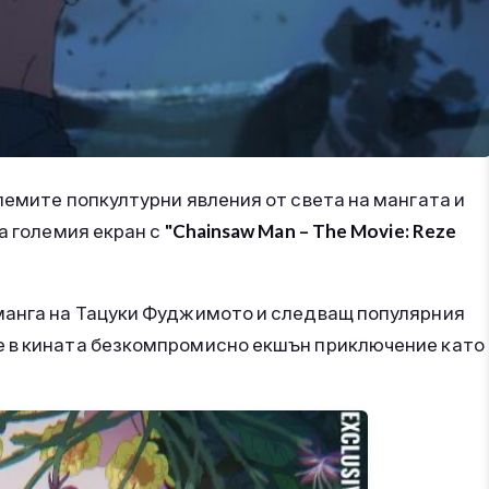
лемите попкултурни явления от света на мангата и
а големия екран с
"Chainsaw Man – The Movie: Reze
манга на Тацуки Фуджимото и следващ популярния
е в кината безкомпромисно екшън приключение като