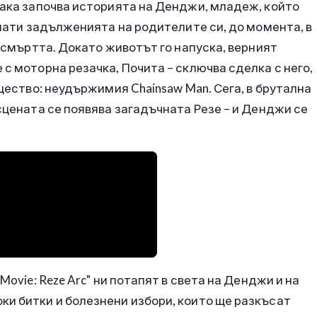
така започва историята на Денджи, младеж, който
плати задълженията на родителите си, до момента, в
а смъртта. Докато животът го напуска, верният
с моторна резачка, Почита – сключва сделка с него,
ъщество: неудържимия Chainsaw Man. Сега, в брутална
сцената се появява загадъчната Резе – и Денджи се
Movie: Reze Arc" ни потапят в света на Денджи и на
ки битки и болезнени избори, които ще разкъсат