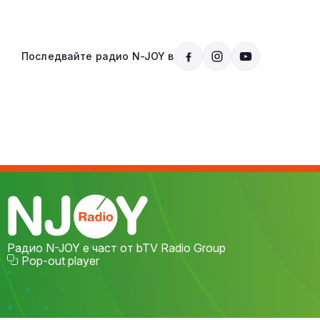
Последвайте радио N-JOY в
Радио N-JOY е част от bTV Radio Group
Pop-out player