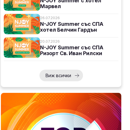
N-JOY Summer с хотел
Марвел
26.07.2026
N-JOY Summer със СПА
хотел Белчин Гардън
20.07.2026
N-JOY Summer със СПА
Ризорт Св. Иван Рилски
Виж всички