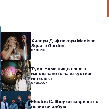
Party Time по радио N-JOY с Ники
17:00 - 20:00
Към предаването
СЛУШАЙ
Хилари Дъф покори Madison
Square Garden
07.08.2026
Tyga: Няма нищо лошо в
използването на изкуствен
интелект
07.08.2026
Electric Callboy се завръщат с
новия си албум