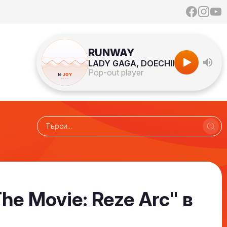
RUNWAY
LADY GAGA, DOECHII
Pop-out player
e Movie: Reze Arc" в