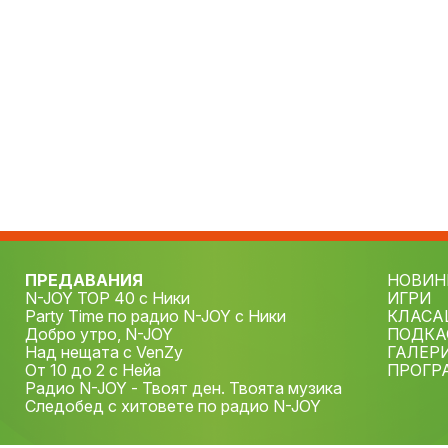
ПРЕДАВАНИЯ
НОВИН
N-JOY TOP 40 с Ники
ИГРИ
Party Time по радио N-JOY с Ники
КЛАСА
Добро утро, N-JOY
ПОДКА
Над нещата с VenZy
ГАЛЕР
От 10 до 2 с Нейа
ПРОГР
Радио N-JOY - Твоят ден. Твоята музика
Следобед с хитовете по радио N-JOY