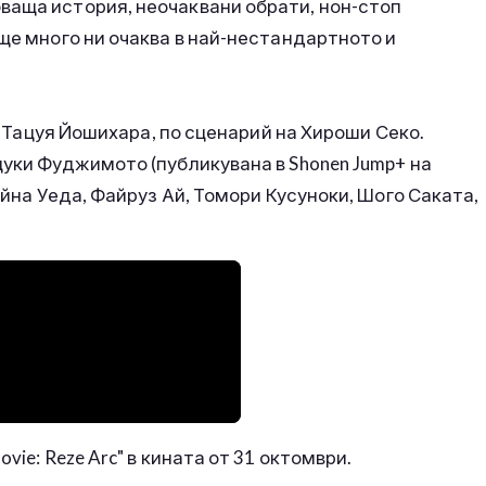
ваща история, неочаквани обрати, нон-стоп
още много ни очаква в най-нестандартното и
 е Тацуя Йошихара, по сценарий на Хироши Секо.
цуки Фуджимото (публикувана в Shonen Jump+ на
ейна Уеда, Файруз Ай, Томори Кусуноки, Шого Саката,
vie: Reze Arc" в кината от 31 октомври.