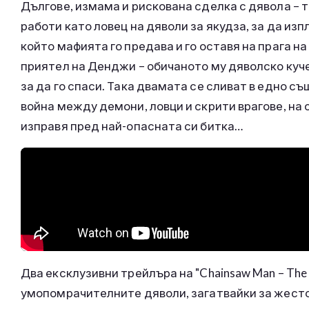
Дългове, измама и рискована сделка с дявола – 
работи като ловец на дяволи за якудза, за да из
който мафията го предава и го оставя на прага н
приятел на Денджи – обичаното му дяволско куче 
за да го спаси. Така двамата се сливат в едно с
война между демони, ловци и скрити врагове, на 
изправя пред най-опасната си битка…
Два ексклузивни трейлъра на "Chainsaw Man – The 
умопомрачителните дяволи, загатвайки за жесто