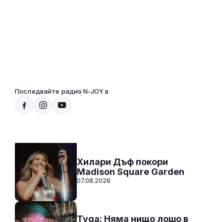
Последвайте радио N-JOY в
Радио N-JOY - Твоят ден. Твоята музика!
00:00 - 12:00
Към предаването
СЛУШАЙ
Хилари Дъф покори
Madison Square Garden
07.08.2026
Tyga: Няма нищо лошо в