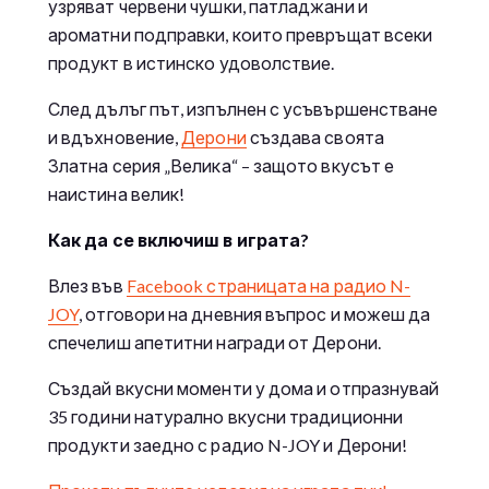
узряват червени чушки, патладжани и
ароматни подправки, които превръщат всеки
продукт в истинско удоволствие.
След дълъг път, изпълнен с усъвършенстване
и вдъхновение,
Дерони
създава своята
Златна серия „Велика“ – защото вкусът е
наистина велик!
Как да се включиш в играта?
Влез във
Facebook страницата на радио N-
JOY
, отговори на дневния въпрос и можеш да
спечелиш апетитни награди от Дерони.
Създай вкусни моменти у дома и отпразнувай
35 години натурално вкусни традиционни
продукти заедно с радио N-JOY и Дерони!