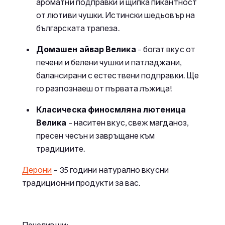
ароматни подправки и щипка пикантност
от лютиви чушки. Истински шедьовър на
българската трапеза.
Домашен айвар Велика
– богат вкус от
печени и белени чушки и патладжани,
балансирани с естествени подправки. Ще
го разпознаеш от първата лъжица!
Класическа финосмляна лютеница
Велика
– наситен вкус, свеж магданоз,
пресен чесън и завръщане към
традициите.
Дерони
– 35 години натурално вкусни
традиционни продукти за вас.
Печеливши: