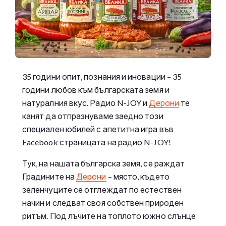
35 години опит, познания и иновации – 35
години любов към българската земя и
натуралния вкус. Радио N-JOY и
Дерони
те
канят да отпразнуваме заедно този
специален юбилей с апетитна игра във
Facebook страницата на радио N-JOY!
Тук, на нашата българска земя, се раждат
Градините на
Дерони
– място, където
зеленчуците се отглеждат по естествен
начин и следват своя собствен природен
ритъм. Под лъчите на топлото южно слънце