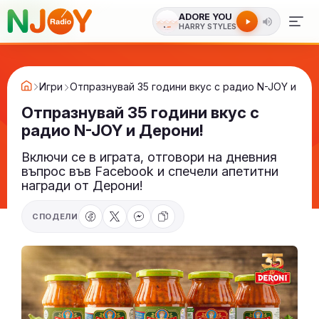
ADORE YOU
HARRY STYLES
Игри
Отпразнувай 35 години вкус с радио N-JOY и Дер
Отпразнувай 35 години вкус с
радио N-JOY и Дерони!
Включи се в играта, отговори на дневния
въпрос във Facebook и спечели апетитни
награди от Дерони!
СПОДЕЛИ