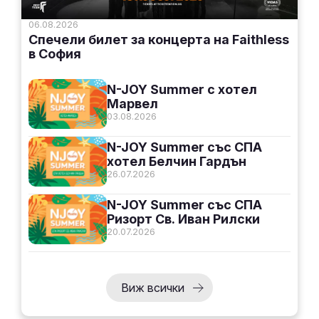
06.08.2026
Спечели билет за концерта на Faithless
в София
N-JOY Summer с хотел
Марвел
03.08.2026
N-JOY Summer със СПА
хотел Белчин Гардън
26.07.2026
N-JOY Summer със СПА
Ризорт Св. Иван Рилски
20.07.2026
Виж всички