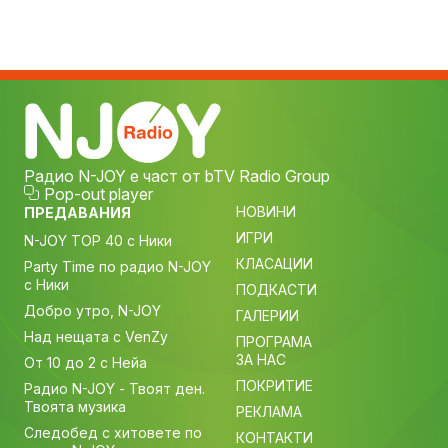
Радио N-JOY е част от bTV Radio Group
Pop-out player
НОВИНИ
ПРЕДАВАНИЯ
ИГРИ
N-JOY TOP 40 с Ники
КЛАСАЦИИ
Party Time по радио N-JOY
с Ники
ПОДКАСТИ
Добро утро, N-JOY
ГАЛЕРИИ
Над нещата с VenZy
ПРОГРАМА
ЗА НАС
От 10 до 2 с Нейа
ПОКРИТИЕ
Радио N-JOY - Твоят ден.
Твоята музика
РЕКЛАМА
Следобед с хитовете по
КОНТАКТИ