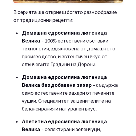
В серията ще откриеш богато разнообразие
от традиционни рецепти:
Домашна едросмляна лютеница
Велика
– 100% естествени съставки,
технология, вдъхновена от домашното
производство, и автентичен вкус от
слънчевите Градини на Дерони.
Домашна едросмляна лютеница
Велика без добавена захар
– съдържа
само естествените захари от печените
чушки. Специалитет за ценителите на
балансирания и натурален вкус.
Апетитна едросмляна лютеница
Велика
– селектирани зеленчуци,