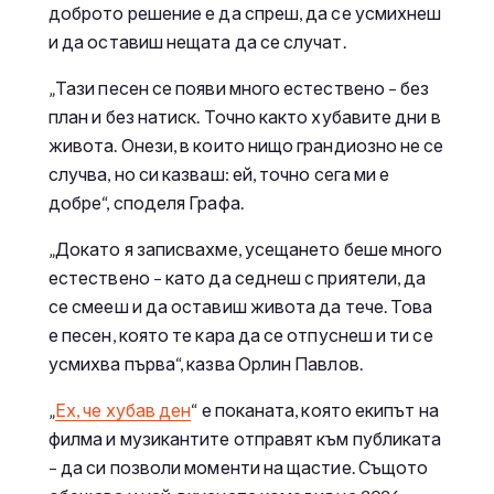
доброто решение е да спреш, да се усмихнеш
и да оставиш нещата да се случат.
„Тази песен се появи много естествено – без
план и без натиск. Точно както хубавите дни в
живота. Онези, в които нищо грандиозно не се
случва, но си казваш: ей, точно сега ми е
добре“, споделя Графа.
„Докато я записвахме, усещането беше много
естествено – като да седнеш с приятели, да
се смееш и да оставиш живота да тече. Това
е песен, която те кара да се отпуснеш и ти се
усмихва първа“, казва Орлин Павлов.
„
Ех, че хубав ден
“ е поканата, която екипът на
филма и музикантите отправят към публиката
– да си позволи моменти на щастие. Същото