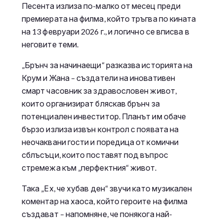
Песента излиза по-малко от месец преди
премиерата на филма, който тръгва по кината
на 13 февруари 2026 г., и логично се вписва в
неговите теми.
„Брънч за начинаещи“ разказва историята на
Крум и Жана – създатели на иновативен
смарт часовник за здравословен живот,
които организират бляскав брънч за
потенциален инвеститор. Планът им обаче
бързо излиза извън контрол с появата на
неочаквани гости и поредица от комични
сблъсъци, които поставят под въпрос
стремежа към „перфектния“ живот.
Така „Ех, че хубав ден“ звучи като музикален
коментар на хаоса, който героите на филма
създават – напомняне, че понякога най-