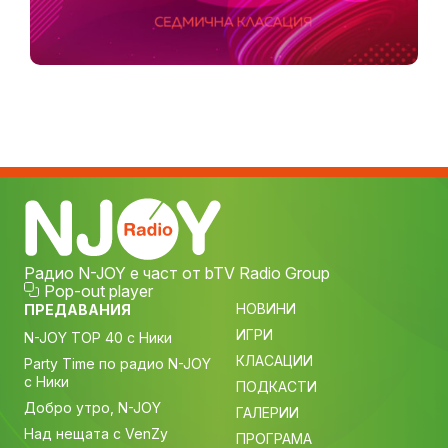
Радио N-JOY е част от bTV Radio Group
Pop-out player
НОВИНИ
ПРЕДАВАНИЯ
ИГРИ
N-JOY TOP 40 с Ники
КЛАСАЦИИ
Party Time по радио N-JOY
с Ники
ПОДКАСТИ
Добро утро, N-JOY
ГАЛЕРИИ
Над нещата с VenZy
ПРОГРАМА