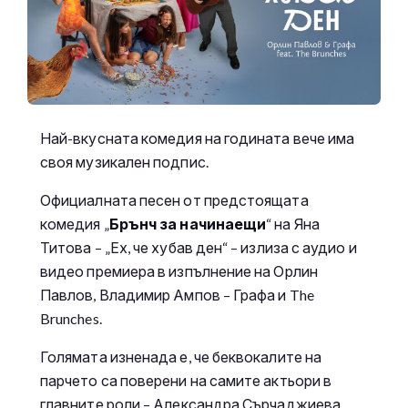
Най-вкусната комедия на годината вече има
своя музикален подпис.
Официалната песен от предстоящата
комедия „
Брънч за начинаещи
“ на Яна
Титова – „Ех, че хубав ден“ – излиза с аудио и
видео премиера в изпълнение на Орлин
Павлов, Владимир Ампов – Графа и The
Brunches.
Голямата изненада е, че беквокалите на
парчето са поверени на самите актьори в
главните роли – Александра Сърчаджиева,