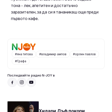
тона – лек, апетитен и достатъчно
заразителен, за да си я тананикаш още преди
първото кафе.
#яна титова
#владимир ампов
#орлин павлов
#Графа
Последвайте радио N-JOY в
Добро утро, N-JOY
07:00 - 10:00
Към предаването
СЛУШАЙ
Хилари Дъф покори