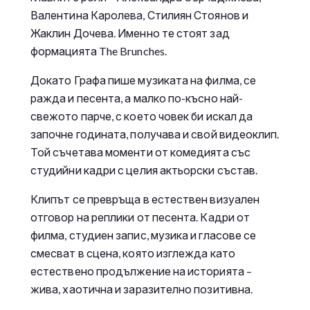
Валентина Каролева, Стилиян Стоянов и
Жаклин Дочева. Именно те стоят зад
формацията The Brunches.
Докато Графа пише музиката на филма, се
ражда и песента, а малко по-късно най-
свежото парче, с което човек би искал да
започне годината, получава и свой видеоклип.
Той съчетава моменти от комедията със
студийни кадри с целия актьорски състав.
Клипът се превръща в естествен визуален
отговор на реплики от песента. Кадри от
филма, студиен запис, музика и гласове се
смесват в сцена, която изглежда като
естествено продължение на историята –
жива, хаотична и заразително позитивна.