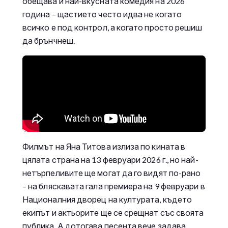
обещава и най-вкусната комедия на 2026
година – щастието често идва не когато
всичко е под контрол, а когато просто решиш
да брънчнеш.
Филмът на Яна Титова излиза по кината в
цялата страна на 13 февруари 2026 г., но най-
нетърпеливите ще могат да го видят по-рано
– на бляскавата гала премиера на 9 февруари в
Националния дворец на културата, където
екипът и актьорите ще се срещнат със своята
публика. А дотогава песента вече задава