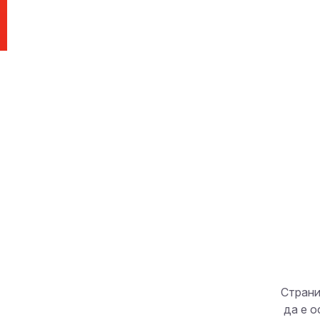
Страни
да е о