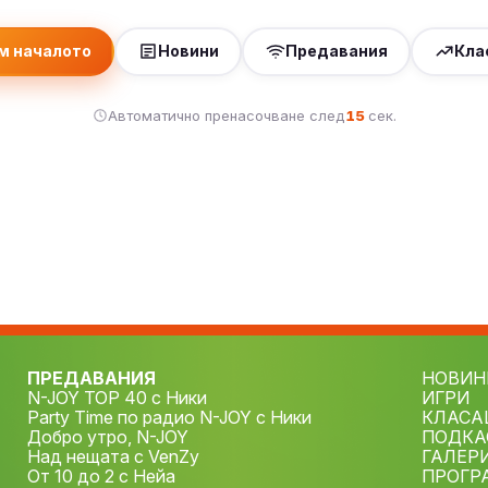
м началото
Новини
Предавания
Кла
Автоматично пренасочване след
15
сек.
ПРЕДАВАНИЯ
НОВИН
N-JOY TOP 40 с Ники
ИГРИ
Party Time по радио N-JOY с Ники
КЛАСА
Добро утро, N-JOY
ПОДКА
Над нещата с VenZy
ГАЛЕР
От 10 до 2 с Нейа
ПРОГР