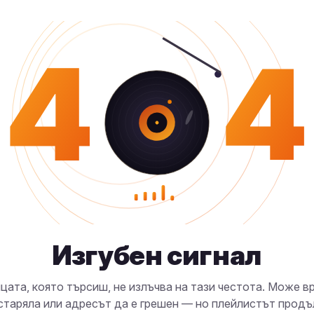
4
4
Изгубен сигнал
цата, която търсиш, не излъчва на тази честота. Може в
старяла или адресът да е грешен — но плейлистът прод