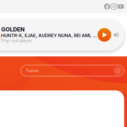
GOLDEN
HUNTR-X, EJAE, AUDREY NUNA, REI AMI, KPOP DEMON HUNTERS CAST
Pop-out player