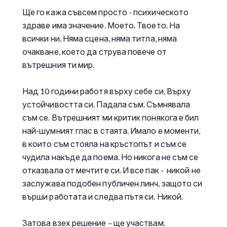
Ще го кажа съвсем просто - психическото
здраве има значение. Моето. Твоето. На
всички ни. Няма сцена, няма титла, няма
очакване, което да струва повече от
вътрешния ти мир.
Над 10 години работя върху себе си. Върху
устойчивостта си. Падала съм. Съмнявала
съм се. Вътрешният ми критик понякога е бил
най-шумният глас в стаята. Имало е моменти,
в които съм стояла на кръстопът и съм се
чудила накъде да поема. Но никога не съм се
отказвала от мечтите си. И все пак - никой не
заслужава подобен публичен линч, защото си
върши работата и следва пътя си. Никой.
Затова взех решение – ще участвам.