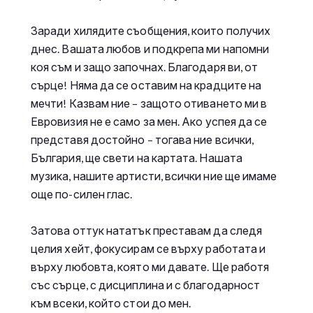
Заради хилядите съобщения, които получих
днес. Вашата любов и подкрепа ми напомни
коя съм и защо започнах. Благодаря ви, от
сърце! Няма да се оставим на крадците на
мечти! Казвам ние – защото отиването ми в
Евровизия не е само за мен. Ако успея да се
представя достойно – тогава ние всички,
България, ще свети на картата. Нашата
музика, нашите артисти, всички ние ще имаме
още по-силен глас.
Затова оттук нататък преставам да следя
целия хейт, фокусирам се върху работата и
върху любовта, която ми давате. Ще работя
със сърце, с дисциплина и с благодарност
към всеки, който стои до мен.