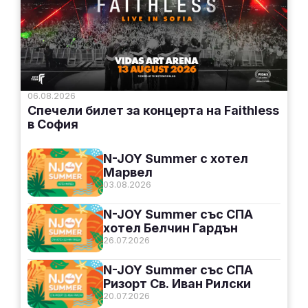
06.08.2026
Спечели билет за концерта на Faithless
в София
N-JOY Summer с хотел
Марвел
03.08.2026
N-JOY Summer със СПА
хотел Белчин Гардън
26.07.2026
N-JOY Summer със СПА
Ризорт Св. Иван Рилски
20.07.2026