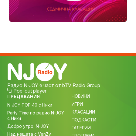
Радио N-JOY е част от bTV Radio Group
Pop-out player
НОВИНИ
ПРЕДАВАНИЯ
ИГРИ
N-JOY TOP 40 с Ники
КЛАСАЦИИ
Party Time по радио N-JOY
с Ники
ПОДКАСТИ
Добро утро, N-JOY
ГАЛЕРИИ
Над нещата с VenZy
ПРОГРАМА