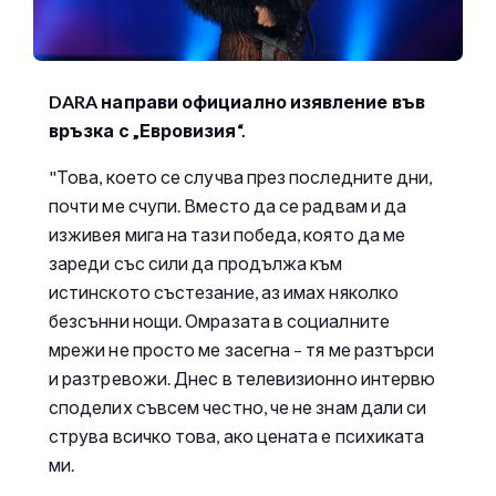
DARA направи официално изявление във
връзка с „Евровизия“.
"Това, което се случва през последните дни,
почти ме счупи. Вместо да се радвам и да
изживея мига на тази победа, която да ме
зареди със сили да продължа към
истинското състезание, аз имах няколко
безсънни нощи. Омразата в социалните
мрежи не просто ме засегна – тя ме разтърси
и разтревожи. Днес в телевизионно интервю
споделих съвсем честно, че не знам дали си
струва всичко това, ако цената е психиката
ми.