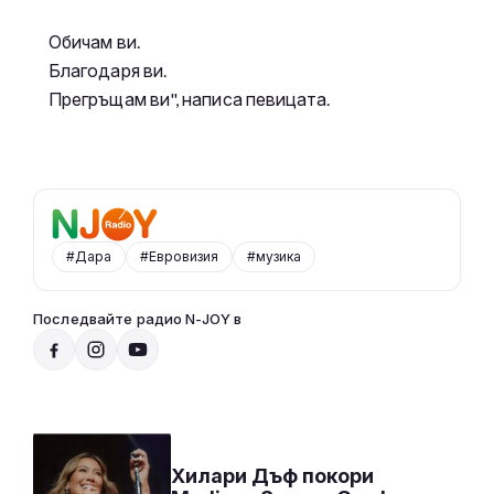
Обичам ви.
Благодаря ви.
Прегръщам ви", написа певицата.
#Дара
#Евровизия
#музика
Последвайте радио N-JOY в
Party Time по радио N-JOY с Ники
17:00 - 20:00
Към предаването
СЛУШАЙ
Хилари Дъф покори