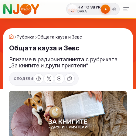
НИТО ЗВУК
DARA
Рубрики
Общата кауза и Зевс
Общата кауза и Зевс
Влизаме в радиочиталнията с рубриката
„За книгите и други приятели“
СПОДЕЛИ