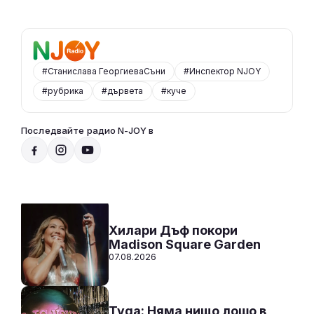
#Станислава ГеоргиеваСъни
#Инспектор NJOY
#рубрика
#дървета
#куче
Последвайте радио N-JOY в
Радио N-JOY - Твоят ден. Твоята музика
12:00 - 00:00
Към предаването
СЛУШАЙ
Хилари Дъф покори
Madison Square Garden
07.08.2026
Tyga: Няма нищо лошо в