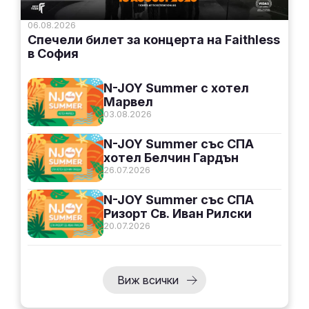
06.08.2026
Спечели билет за концерта на Faithless
в София
N-JOY Summer с хотел
Марвел
03.08.2026
N-JOY Summer със СПА
хотел Белчин Гардън
26.07.2026
N-JOY Summer със СПА
Ризорт Св. Иван Рилски
20.07.2026
Виж всички