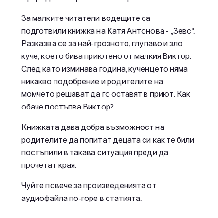
За малките читатели водещите са
подготвили книжка на Катя Антонова - „Зевс“.
Разказва се за най-грозното, глупаво и зло
куче, което бива приютено от малкия Виктор.
След като изминава година, кученцето няма
никакво подобрение и родителите на
момчето решават да го оставят в приют. Как
обаче постъпва Виктор?
Книжката дава добра възможност на
родителите да попитат децата си как те били
постъпили в такава ситуация преди да
прочетат края.
Чуйте повече за произведенията от
аудиофайла по-горе в статията.