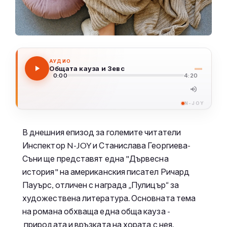
АУДИО
Общата кауза и Зевс
0:00
4:20
N-JOY
В днешния епизод за големите читатели
Инспектор N-JOY и Станислава Георгиева-
Съни ще представят една "Дървесна
история" на американския писател Ричард
Пауърс, отличен с награда „Пулицър“ за
художествена литература. Основната тема
на романа обхваща една обща кауза -
природата и връзката на хората с нея.