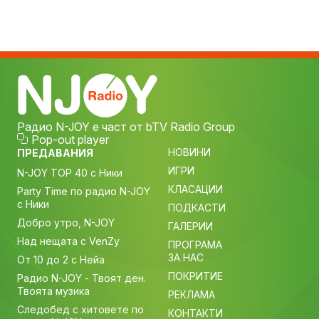
Радио N-JOY е част от bTV Radio Group
Pop-out player
НОВИНИ
ПРЕДАВАНИЯ
ИГРИ
N-JOY TOP 40 с Ники
КЛАСАЦИИ
Party Time по радио N-JOY
с Ники
ПОДКАСТИ
Добро утро, N-JOY
ГАЛЕРИИ
Над нещата с VenZy
ПРОГРАМА
ЗА НАС
От 10 до 2 с Нейа
ПОКРИТИЕ
Радио N-JOY - Твоят ден.
Твоята музика
РЕКЛАМА
Следобед с хитовете по
КОНТАКТИ