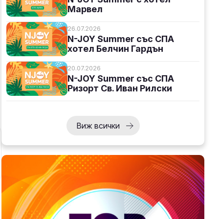
Марвел
26.07.2026
N-JOY Summer със СПА
хотел Белчин Гардън
20.07.2026
N-JOY Summer със СПА
Ризорт Св. Иван Рилски
Виж всички