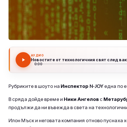
АУДИО
Новостите от технологичния свят след ва
0:00
Рубриките в шоуто на
Инспектор N-JOY
една по е
В сряда дойде време и
Ники Ангелов
с
Метаруб
продължи да ни въвежда в света на технологичн
Илон Мъск и неговата компания отново пуснаха х