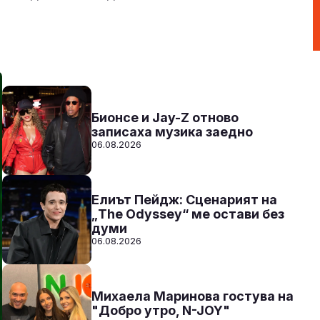
N-JOY TOP 40 с Ники /повторение/
21:00 - 23:59
Към предаването
СЛУШАЙ
Бионсе и Jay-Z отново
записаха музика заедно
06.08.2026
Елиът Пейдж: Сценарият на
„The Odyssey“ ме остави без
думи
06.08.2026
Михаела Маринова гостува на
"Добро утро, N-JOY"