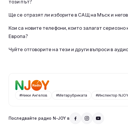
този път?
Ще се отразят ли изборите в САЩ на Мъск и него
Кои са новите телефони, които залагат сериозно
Европа?
Чуйте отговорите на тези и други въпроси в ауди
#Ники Ангелов
#Метарубриката
#Инспектор NJO
Последвайте радио N-JOY в