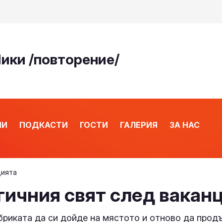
Ники /повторение/
ИИ
ПОДКАСТИ
ГОСТИ
ГАЛЕРИЯ
ЗА НАС
цията
гичния свят след вакан
бриката да си дойде на мястото и отново да продъ