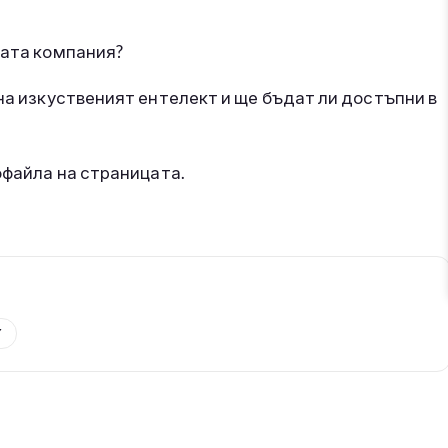
вата компания?
 на изкуственият ентелект и ще бъдат ли достъпни в
офайла на страницата.
Y