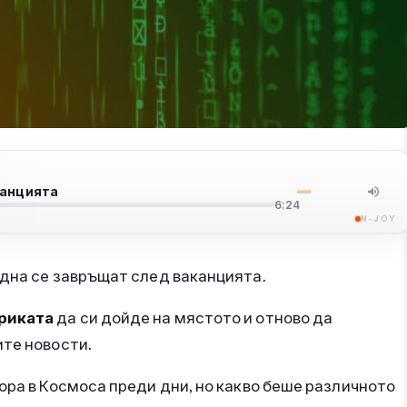
канцията
6:24
N-JOY
дна се завръщат след ваканцията.
риката
да си дойде на мястото и отново да
ите новости.
ора в Космоса преди дни, но какво беше различното