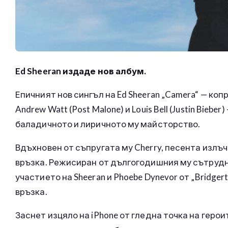
Ed Sheeran издаде нов албум.
Епичният нов сингъл на Ed Sheeran „Camera“ — копро
Andrew Watt (Post Malone) и Louis Bell (Justin Bie
баладичното и лиричното му майсторство.
Вдъхновен от съпругата му Cherry, песента излъ
връзка. Режисиран от дългогодишния му сътрудни
участието на Sheeran и Phoebe Dynevor от „Bridg
връзка.
Заснет изцяло на iPhone от гледна точка на геро