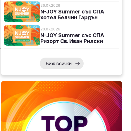
26.07.2026
N-JOY Summer със СПА
хотел Белчин Гардън
20.07.2026
N-JOY Summer със СПА
Ризорт Св. Иван Рилски
-
Виж всички
я