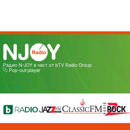
Радио N-JOY е част от bTV Radio Group
Pop-out player