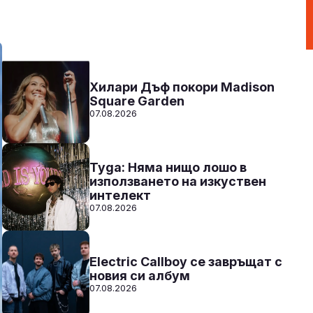
00:00 - 12:00
Към предаването
СЛУШАЙ
Хилари Дъф покори Madison
Square Garden
07.08.2026
Tyga: Няма нищо лошо в
използването на изкуствен
интелект
07.08.2026
Electric Callboy се завръщат с
новия си албум
07.08.2026