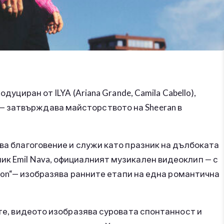
дуциран от ILYA (Ariana Grande, Camila Cabello),
ber) — затвърждава майсторството на Sheeran в
чва благоговение и служи като празник на дълбоката
к Emil Nava, официалният музикален видеоклип — с
erton“— изобразява ранните етапи на една романтична
ите, видеото изобразява суровата спонтанност и