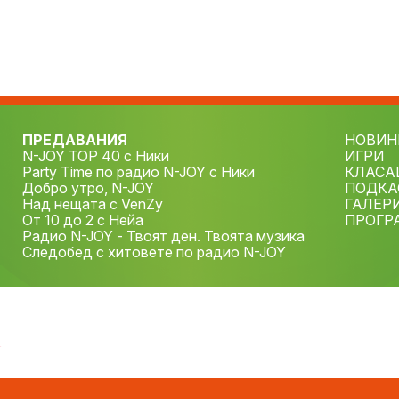
ПРЕДАВАНИЯ
НОВИН
N-JOY TOP 40 с Ники
ИГРИ
Party Time по радио N-JOY с Ники
КЛАСА
Добро утро, N-JOY
ПОДКА
Над нещата с VenZy
ГАЛЕР
От 10 до 2 с Нейа
ПРОГР
Радио N-JOY - Твоят ден. Твоята музика
Следобед с хитовете по радио N-JOY