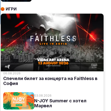
ИГРИ
06.08.2026
Спечели билет за концерта на Faithless в
София
03.08.2026
N-JOY Summer с хотел
Марвел