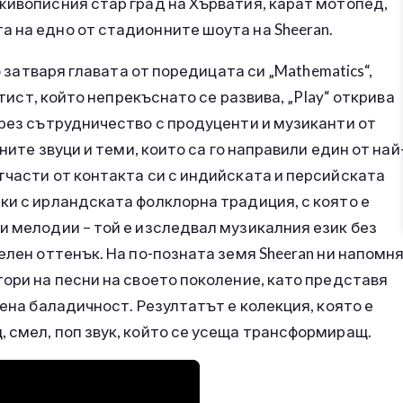
живописния стар град на Хърватия, карат мотопед,
 на едно от стадионните шоута на Sheeran.
о затваря главата от поредицата си „Mathematics“,
ртист, който непрекъснато се развива, „Play“ открива
чрез сътрудничество с продуценти и музиканти от
ните звуци и теми, които са го направили един от най
тчасти от контакта си с индийската и персийската
ки с ирландската фолклорна традиция, с която е
и мелодии – той е изследвал музикалния език без
елен оттенък. На по-позната земя Sheeran ни напомн
тори на песни на своето поколение, като представя
рена баладичност. Резултатът е колекция, която е
 смел, поп звук, който се усеща трансформиращ.