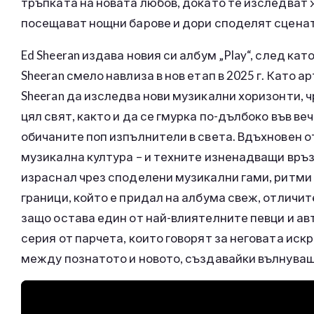
тръпката на новата любов, докато те изследват 
посещават нощни барове и дори споделят сцената
Ed Sheeran издава новия си албум „Play“, след кат
Sheeran смело навлиза в нов етап в 2025 г. Като а
Sheeran да изследва нови музикални хоризонти, 
цял свят, както и да се гмурка по-дълбоко във веч
обичаните поп изпълнители в света. Вдъхновен о
музикална култура – и техните изненадващи връз
израснал чрез споделени музикални гами, ритми 
граници, който е придал на албума свеж, отличит
защо остава един от най-влиятелните певци и ав
серия от парчета, които говорят за неговата иск
между познатото и новото, създавайки вълнуващ,