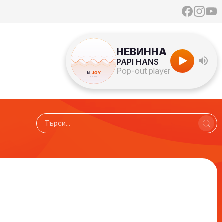
НЕВИННА
PAPI HANS
Pop-out player
Радио N-JOY - Твоят ден. Твоята музика!