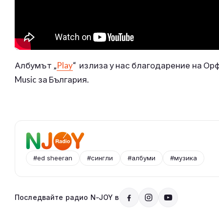
Албумът „
Play
“ излиза у нас благодарение на Ор
Music за България.
#ed sheeran
#сингли
#албуми
#музика
Последвайте радио N-JOY в