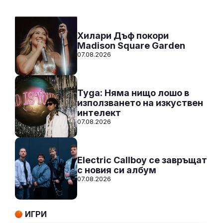
Към предаването
СЛУШАЙ
Хилари Дъф покори
Madison Square Garden
07.08.2026
Tyga: Няма нищо лошо в
използването на изкуствен
интелект
07.08.2026
Electric Callboy се завръщат
с новия си албум
07.08.2026
ИГРИ