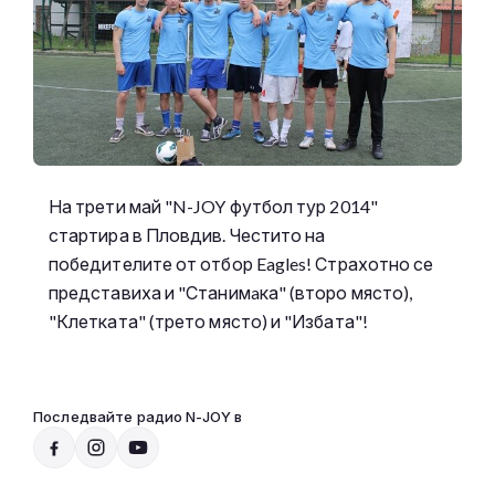
На трети май "N-JOY футбол тур 2014"
стартира в Пловдив. Честито на
победителите от отбор Eagles! Страхотно се
представиха и "Станимaка" (второ място),
"Клетката" (трето място) и "Избата"!
Последвайте радио N-JOY в
Радио N-JOY - САМО ХИТОВЕ!
00:00 - 12:00