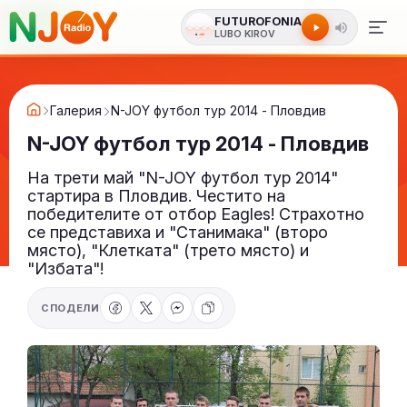
FUTUROFONIA
LUBO KIROV
Галерия
N-JOY футбол тур 2014 - Пловдив
N-JOY футбол тур 2014 - Пловдив
На трети май "N-JOY футбол тур 2014"
стартира в Пловдив. Честито на
победителите от отбор Eagles! Страхотно
се представиха и "Станимaка" (второ
място), "Клетката" (трето място) и
"Избата"!
СПОДЕЛИ