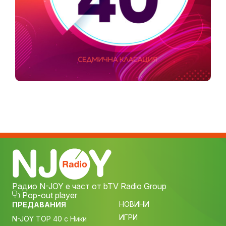
Радио N-JOY е част от bTV Radio Group
Pop-out player
НОВИНИ
ПРЕДАВАНИЯ
ИГРИ
N-JOY TOP 40 с Ники