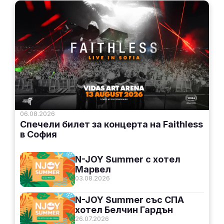
06.08.2026
Спечели билет за концерта на Faithless
в София
N-JOY Summer с хотел
Марвел
03.08.2026
N-JOY Summer със СПА
хотел Белчин Гардън
26.07.2026