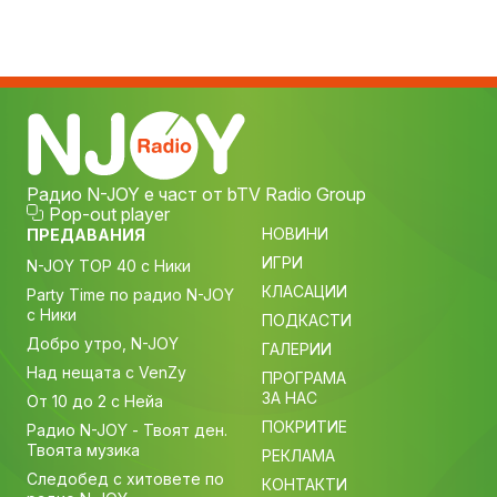
Радио N-JOY е част от bTV Radio Group
Pop-out player
НОВИНИ
ПРЕДАВАНИЯ
ИГРИ
N-JOY TOP 40 с Ники
КЛАСАЦИИ
Party Time по радио N-JOY
с Ники
ПОДКАСТИ
Добро утро, N-JOY
ГАЛЕРИИ
Над нещата с VenZy
ПРОГРАМА
ЗА НАС
От 10 до 2 с Нейа
ПОКРИТИЕ
Радио N-JOY - Твоят ден.
Твоята музика
РЕКЛАМА
Следобед с хитовете по
КОНТАКТИ