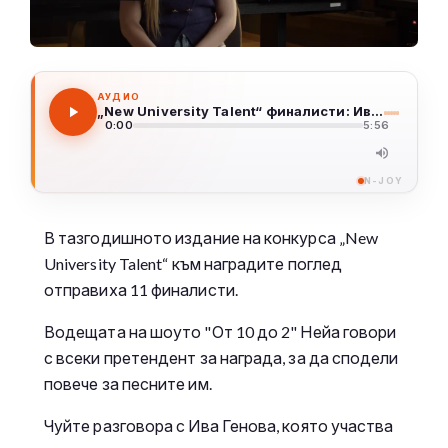
АУДИО
„New University Talent“ финалисти: Ива Генова
0:00
5:56
N-JOY
В тазгодишното издание на конкурса „New
University Talent“ към наградите поглед
отправиха 11 финалисти.
Водещата на шоуто "От 10 до 2" Нейа говори
с всеки претендент за награда, за да сподели
повече за песните им.
Чуйте разговора с Ива Генова, която участва