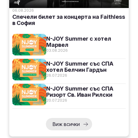
06.08.2026
Спечели билет за концерта на Faithless
в София
N-JOY Summer с хотел
Марвел
03.08.2026
N-JOY Summer със СПА
хотел Белчин Гардън
26.07.2026
N-JOY Summer със СПА
Ризорт Св. Иван Рилски
20.07.2026
Виж всички