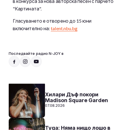
в конкурса за нова авторска песен с парчето
"Картината".
Гласуването е отворено до 15 юни
включително на:
talent.nbu.bg
Последвайте радио N-JOY в
Радио N-JOY - Твоят ден. Твоята музика!
00:00 - 12:00
Към предаването
СЛУШАЙ
Хилари Дъф покори
Madison Square Garden
07.08.2026
Tyga: Няма нищо лошо в