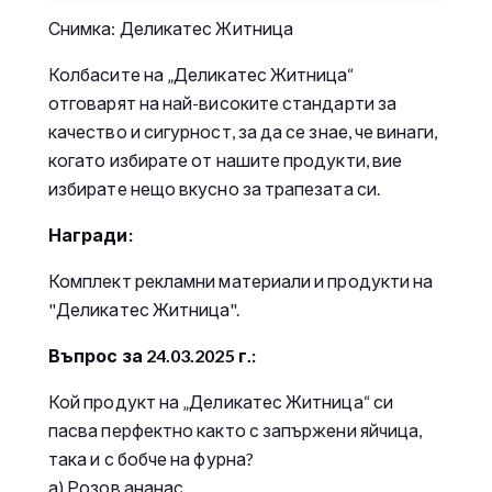
Снимка: Деликатес Житница
Колбасите на „Деликатес Житница“
отговарят на най-високите стандарти за
качество и сигурност, за да се знае, че винаги,
когато избирате от нашите продукти, вие
избирате нещо вкусно за трапезата си.
Награди:
Комплект рекламни материали и продукти на
"Деликатес Житница".
Въпрос за 24.03.2025 г.:
Кой продукт на „Деликатес Житница“ си
пасва перфектно както с запържени яйчица,
така и с бобче на фурна?
а) Розов ананас