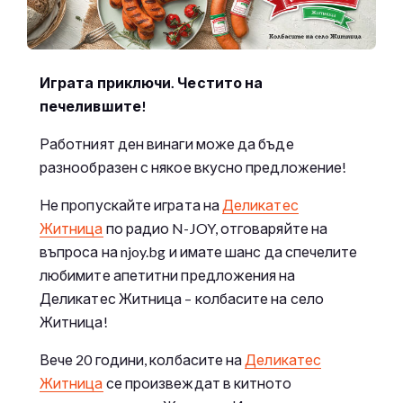
Играта приключи. Честито на
печелившите!
Работният ден винаги може да бъде
разнообразен с някое вкусно предложение!
Не пропускайте играта на
Деликатес
Житница
по радио N-JOY, отговаряйте на
въпроса на njoy.bg и имате шанс да спечелите
любимите апетитни предложения на
Деликатес Житница – колбасите на село
Житница!
Вече 20 години, колбасите на
Деликатес
Житница
се произвеждат в китното