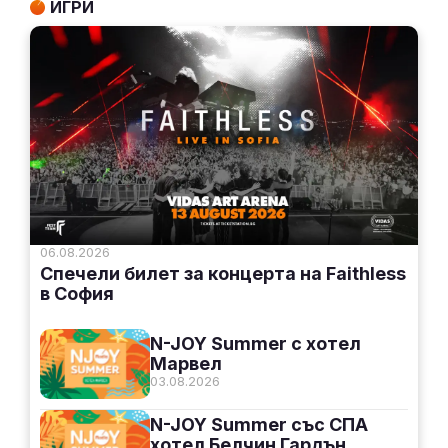
ИГРИ
06.08.2026
Спечели билет за концерта на Faithless
в София
N-JOY Summer с хотел
Марвел
03.08.2026
N-JOY Summer със СПА
хотел Белчин Гардън