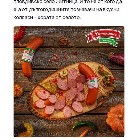
пловдивско село Житница. И то не от кого да
е, а от дългогодишните познавачи на вкусни
колбаси – хората от селото.