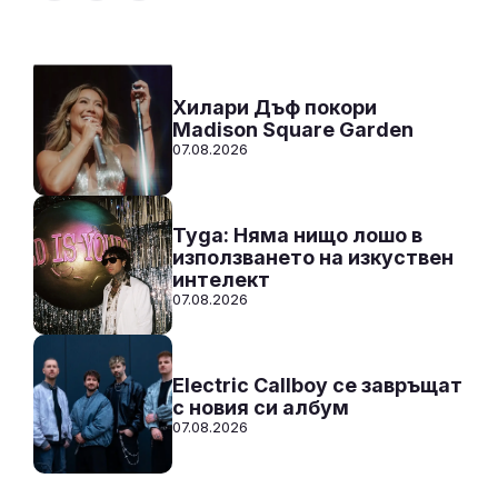
Към предаването
СЛУШАЙ
Хилари Дъф покори
Madison Square Garden
07.08.2026
Tyga: Няма нищо лошо в
използването на изкуствен
интелект
07.08.2026
Electric Callboy се завръщат
с новия си албум
07.08.2026