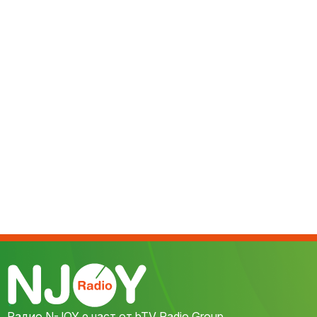
Радио N-JOY е част от bTV Radio Group