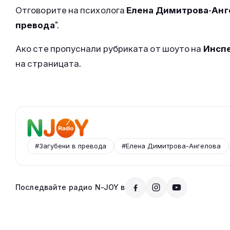
Отговорите на психолога
Елена Димитрова-Анг
превода
".
Ако сте пропуснали рубриката от шоуто на
Инспе
на страницата.
#Загубени в превода
#Елена Димитрова-Ангелова
Последвайте радио N-JOY в