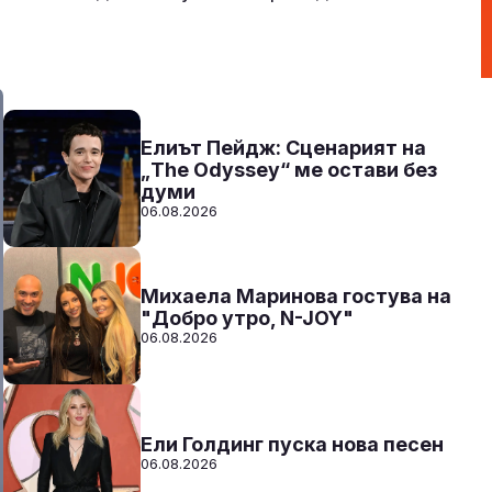
Над нещата с VenZy
14:00 - 17:00
Към предаването
СЛУШАЙ
Елиът Пейдж: Сценарият на
„The Odyssey“ ме остави без
думи
06.08.2026
Михаела Маринова гостува на
"Добро утро, N-JOY"
06.08.2026
Ели Голдинг пуска нова песен
06.08.2026