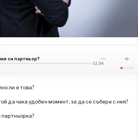
шия си партньор?
11:34
N-JOY
но ли е това?
той да чака удобен момент, за да се събере с нея?
и партньорка?