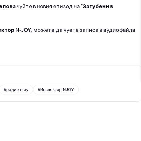
елова
чуйте в новия епизод на "
Загубени в
ктор N-JOY
, можете да чуете записа в аудиофайла
#радио njoy
#Инспектор NJOY