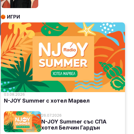
ИГРИ
03.08.2026
N-JOY Summer с хотел Марвел
26.07.2026
N-JOY Summer със СПА
хотел Белчин Гардън