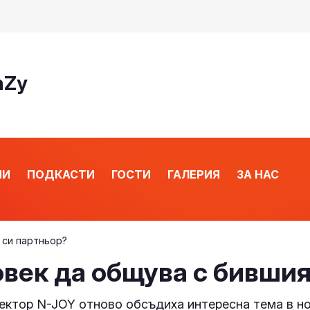
nZy
ИИ
ПОДКАСТИ
ГОСТИ
ГАЛЕРИЯ
ЗА НАС
 си партньор?
овек да общува с бившия
ктор N-JOY отново обсъдиха интересна тема в нов