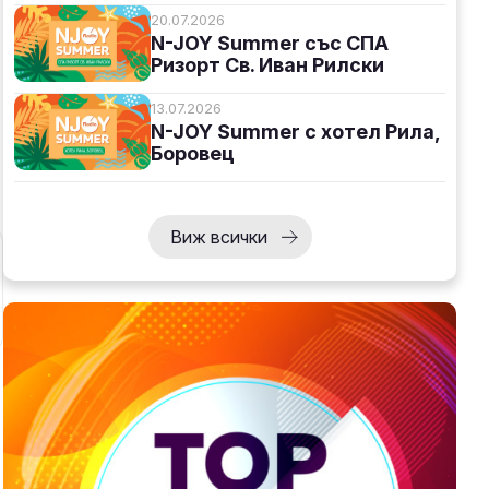
20.07.2026
N-JOY Summer със СПА
Ризорт Св. Иван Рилски
13.07.2026
N-JOY Summer с хотел Рила,
Боровец
Виж всички