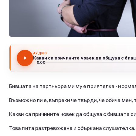
АУДИО
Какви са причините човек да общува с бив
0:00
Бившата на партньора ми му е приятелка - нормал
Възможно ли е, въпреки че твърди, че обича мен, 
Какви са причините човек да общува с бившата с
Това пита разтревожена и объркана слушателка.