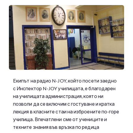
Екипът на радио N-JOY, който посети заедно
с Инспектор N-JOY училищата, е благодарен
на училищата администрация, която ни
позволи да се включим с гостуване и кратка
лекция в класните стаи на изброените по-горе
училища. Впечатлени сме от учениците и
техните знания във връзка по редица