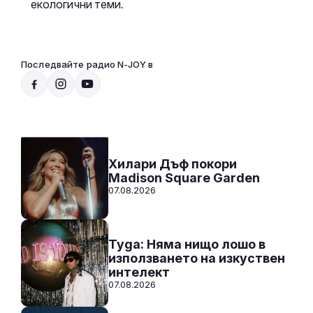
екологични теми.
Последвайте радио N-JOY в
Радио N-JOY - САМО ХИТОВЕ!
00:00 - 12:00
Към предаването
СЛУШАЙ
Хилари Дъф покори
Madison Square Garden
07.08.2026
Tyga: Няма нищо лошо в
използването на изкуствен
интелект
07.08.2026