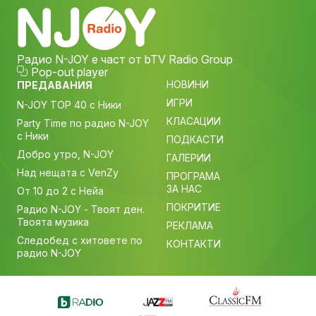
Радио N-JOY е част от bTV Radio Group
Pop-out player
НОВИНИ
ПРЕДАВАНИЯ
ИГРИ
N-JOY TOP 40 с Ники
КЛАСАЦИИ
Party Time по радио N-JOY
с Ники
ПОДКАСТИ
Добро утро, N-JOY
ГАЛЕРИИ
Над нещата с VenZy
ПРОГРАМА
ЗА НАС
От 10 до 2 с Нейа
ПОКРИТИЕ
Радио N-JOY - Твоят ден.
Твоята музика
РЕКЛАМА
Следобед с хитовете по
КОНТАКТИ
радио N-JOY