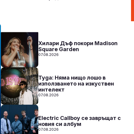
Радио N-JOY - Твоят ден. Твоята музика!
00:00 - 12:00
Към предаването
СЛУШАЙ
Хилари Дъф покори Madison
Square Garden
07.08.2026
Tyga: Няма нищо лошо в
използването на изкуствен
интелект
07.08.2026
Electric Callboy се завръщат с
новия си албум
07.08.2026