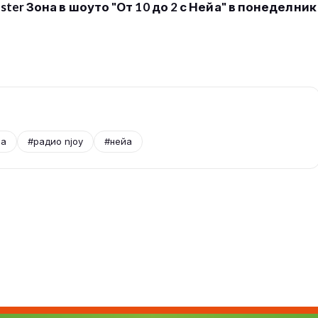
er Зона в шоуто "От 10 до 2 с Нейа" в понеделник
на
#радио njoy
#нейа