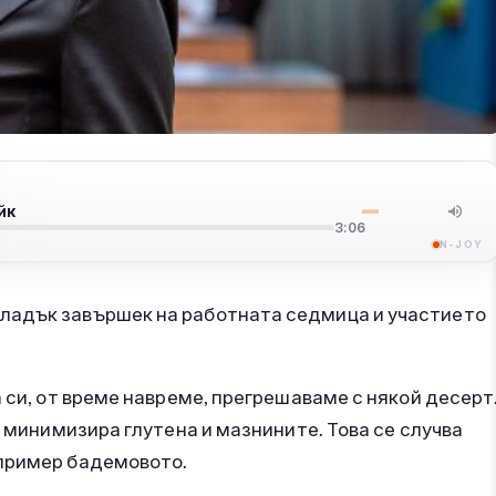
йк
3:06
N-JOY
сладък завършек на работната седмица и участието
 си, от време навреме, прегрешаваме с някой десерт
е минимизира глутена и мазнините. Това се случва
апример бадемовото.