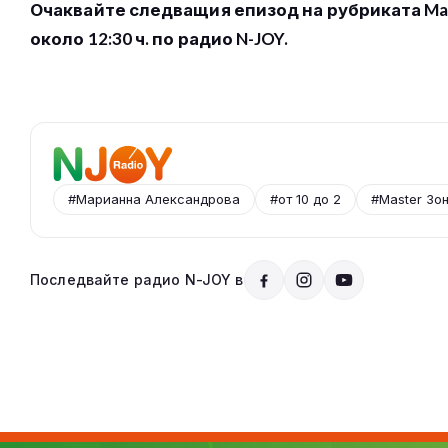
Очаквайте следващия епизод на рубриката Mast
около 12:30 ч. по радио N-JOY.
#Марианна Александрова
#от 10 до 2
#Master Зо
Последвайте радио N-JOY в