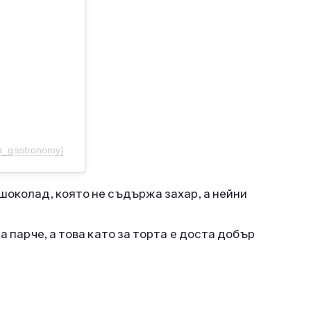
na_gastronomy)
шоколад, която не съдържа захар, а нейни
а парче, а това като за торта е доста добър