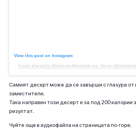
View this post on Instagram
A post shared by Marianna Aleksandrova, Varna (@marian
Самият десерт може да се завърши с глазура от 
заместители.
Така направен този десерт е за под 200 калории з
резултат.
Чуйте още в аудиофайла на страницата по-горе.