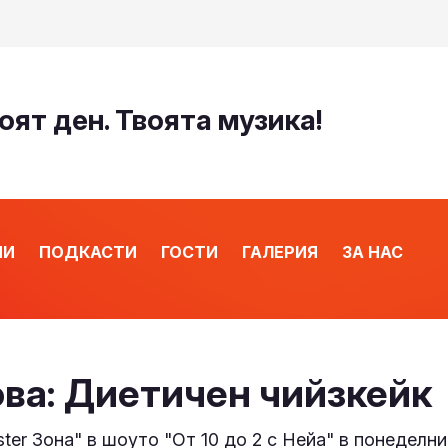
оят ден. Твоята музика!
ИИ
ПОДКАСТИ
ГОСТИ
ГАЛЕРИЯ
ЗА НАС
ва: Диетичен чийзкейк
er Зона" в шоуто "От 10 до 2 с Нейа" в понеделник