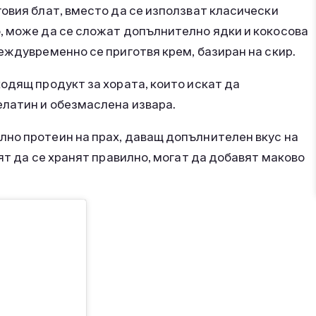
овия блат, вместо да се използват класически
, може да се сложат допълнително ядки и кокосова
еждувременно се приготвя крем, базиран на скир.
одящ продукт за хората, които искат да
латин и обезмаслена извара.
но протеин на прах, даващ допълнителен вкус на
ят да се хранят правилно, могат да добавят маково