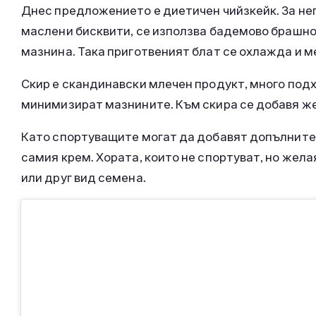
Днес предложението е диетичен чийзкейк. За нег
маслени бисквити, се използва бадемово брашно
мазнина. Така приготвеният блат се охлажда и м
Скир е скандинавски млечен продукт, много подх
минимизират мазнините. Към скира се добавя же
Като спортуващите могат да добавят допълнител
самия крем. Хората, които не спортуват, но жела
или друг вид семена.