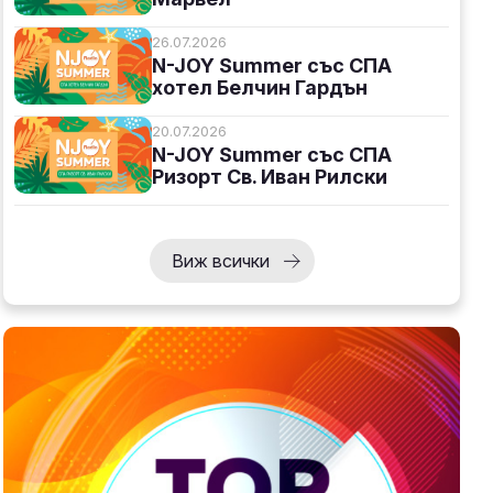
26.07.2026
N-JOY Summer със СПА
хотел Белчин Гардън
20.07.2026
N-JOY Summer със СПА
Ризорт Св. Иван Рилски
Виж всички