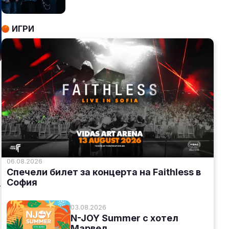
ИГРИ
06.08.2026
Спечели билет за концерта на Faithless в
София
.
03.08.2026
N-JOY Summer с хотел
Марвел