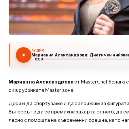
АУДИО
Марианна Александрова: Диетичен чийзке
0:00
Марианна Александрова
от MasterChef 8слага 
си в рубриката Master зона.
Дори и да спортуваме и да се грижим за фигурата
Въпросът е да се премахне захарта от него, да с
лесно с помощта на съвременни брашна, като н