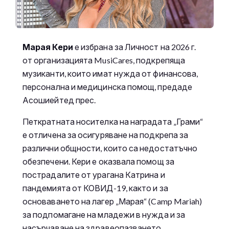
Марая Кери
е избрана за Личност на 2026 г.
от организацията MusiCares, подкрепяща
музиканти, които имат нужда от финансова,
персонална и медицинска помощ, предаде
Асошиейтед прес.
Петкратната носителка на наградата „Грами“
е отличена за осигуряване на подкрепа за
различни общности, които са недостатъчно
обезпечени. Кери е оказвала помощ за
пострадалите от урагана Катрина и
пандемията от КОВИД-19, както и за
основаването на лагер „Марая“ (Camp Mariah)
за подпомагане на младежи в нужда и за
насърчаване на здравеопазването,