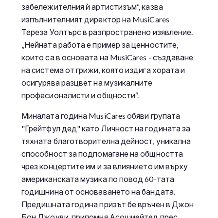
забележителния ѝ артистизъм“, казва
изпълнителният директор на MusiCares
Тереза Уолтърс в разпространено изявление.
„Нейната работа е пример за ценностите,
които са в основата на MusiCares - създаване
на система от грижи, която издига хората и
осигурява разцвет на музикалните
професионалисти и общности“.
Миналата година MusiCares обяви групата
"Грейтфул дед" като Личност на годината за
тяхната благотворителна дейност, уникална
способност за подпомагане на общността
чрез концертите им и за влиянието им върху
американската музика по повод 60-тата
годишнина от основаването на бандата.
Предишната година призът бе връчен в Джон
Бон Джоуви, припомня Асошиейтед прес.