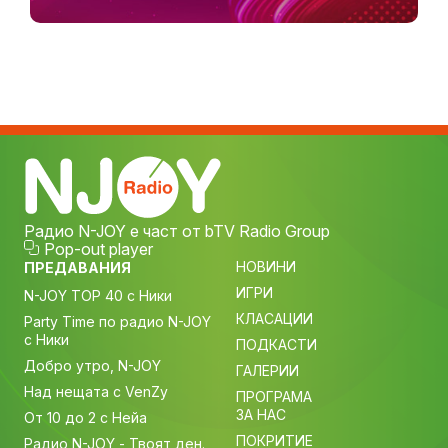
Радио N-JOY е част от bTV Radio Group
Pop-out player
НОВИНИ
ПРЕДАВАНИЯ
ИГРИ
N-JOY TOP 40 с Ники
КЛАСАЦИИ
Party Time по радио N-JOY
с Ники
ПОДКАСТИ
Добро утро, N-JOY
ГАЛЕРИИ
Над нещата с VenZy
ПРОГРАМА
ЗА НАС
От 10 до 2 с Нейа
ПОКРИТИЕ
Радио N-JOY - Твоят ден.