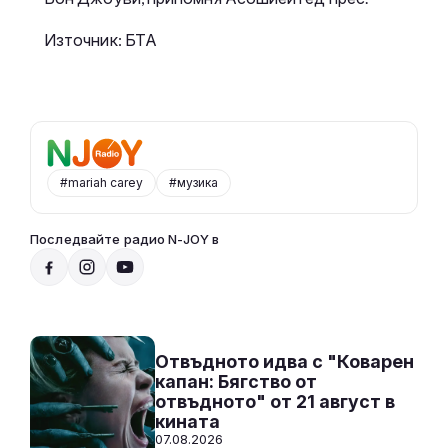
Източник: БТА
#mariah carey
#музика
Последвайте радио N-JOY в
От 10 до 2 с Нейа
10:00 - 14:00
Към предаването
СЛУШАЙ
Отвъдното идва с "Коварен
капан: Бягство от
отвъдното" от 21 август в
кината
07.08.2026