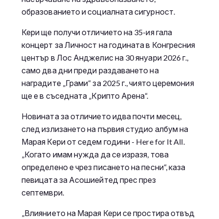
образованието и социалната сигурност.
Кери ще получи отличието на 35-ия гала
концерт за Личност на годината в Конгресния
център в Лос Анджелис на 30 януари 2026 г.,
само два дни преди раздаването на
наградите „Грами“ за 2025 г., чиято церемония
ще е в съседната „Крипто Арена“.
Новината за отличието идва почти месец,
след излизането на първия студио албум на
Марая Кери от седем години - Here for It All.
„Когато имам нужда да се изразя, това
определено е чрез писането на песни“, каза
певицата за Асошиейтед прес през
септември.
„Влиянието на Марая Кери се простира отвъд