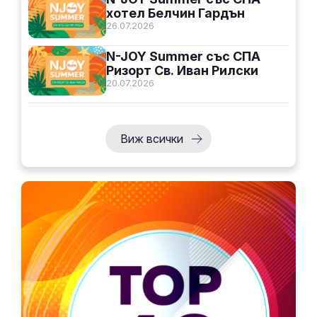
хотел Белчин Гардън
26.07.2026
N-JOY Summer със СПА
Ризорт Св. Иван Рилски
20.07.2026
Виж всички