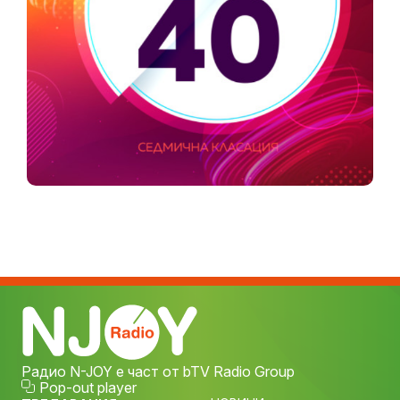
Радио N-JOY е част от bTV Radio Group
Pop-out player