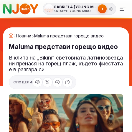
GABRIELA (YOUNG MIKO REMIX)
KATSEYE, YOUNG MIKO
Новини
Maluma представи горещо видео
Maluma представи горещо видео
В клипа на „Bikini” световната латинозвезда
ни пренася на горещ плаж, където фиестата
е в разгара си
СПОДЕЛИ