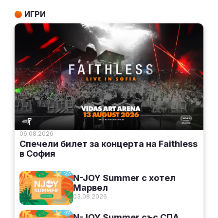
ИГРИ
06.08.2026
Спечели билет за концерта на Faithless
в София
N-JOY Summer с хотел
Марвел
03.08.2026
N-JOY Summer със СПА