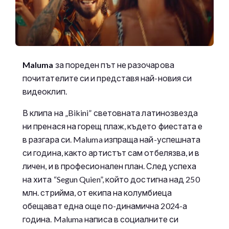
Maluma
за пореден път не разочарова
почитателите си и представя най-новия си
видеоклип.
В клипа на „Bikini” световната латинозвезда
ни пренася на горещ плаж, където фиестата е
в разгара си. Maluma изпраща най-успешната
си година, както артистът сам отбелязва, и в
личен, и в професионален план. След успеха
на хита “Segun Quien”, който достигна над 250
млн. стрийма, от екипа на колумбиеца
обещават една още по-динамична 2024-а
година. Maluma написа в социалните си