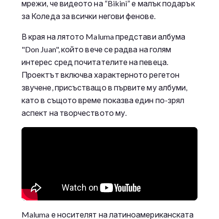
мрежи, че видеото на “Bikini” е малък подарък
за Коледа за всички негови фенове.
В края на лятото Maluma представи албума
"Don Juan", който вече се радва на голям
интерес сред почитателите на певеца.
Проектът включва характерното регетон
звучене, присъстващо в първите му албуми,
като в същото време показва един по-зрял
аспект на творчеството му.
Maluma е носителят на латиноамериканската