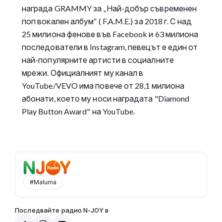
награда GRAMMY за „Най-добър съвременен
поп вокален албум“ ( F.A.M.E.) за 2018 г. С над
25 милиона фенове във Facebook и 63 милиона
последователи в Instagram, певецът е един от
най-популярните артисти в социалните
мрежи. Официалният му канал в
YouTube/VEVO има повече от 28,1 милиона
абонати, което му носи наградата "Diamond
Play Button Award" на YouTube.
#Maluma
Последвайте радио N-JOY в
Радио N-JOY - Твоят ден. Твоята музика