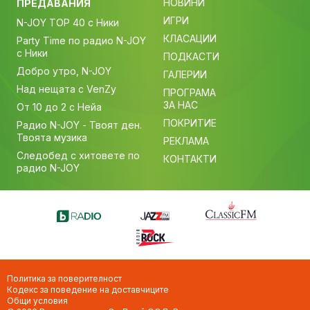
НОВИНИ
ПРЕДАВАНИЯ
ИГРИ
N-JOY TOP 40 с Ники
КЛАСАЦИИ
Party Time по радио N-JOY
с Ники
ПОДКАСТИ
Добро утро, N-JOY
ГАЛЕРИИ
Над нещата с VenZy
ПРОГРАМА
ЗА НАС
От 10 до 2 с Нейа
ПОКРИТИЕ
Радио N-JOY - Твоят ден.
Твоята музика
РЕКЛАМА
Следобед с хитовете по
КОНТАКТИ
радио N-JOY
Политика за поверителност
Кодекс за поведение на доставчиците
Общи условия