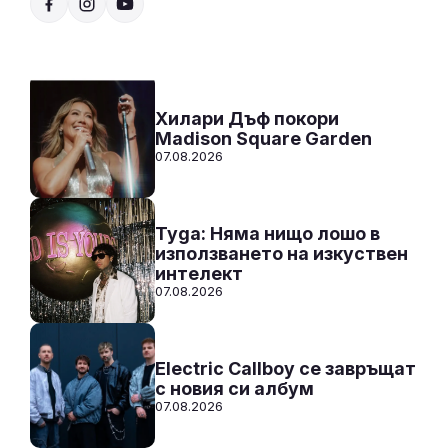
12:00 - 00:00
Към предаването
СЛУШАЙ
Хилари Дъф покори
Madison Square Garden
07.08.2026
Tyga: Няма нищо лошо в
използването на изкуствен
интелект
07.08.2026
Electric Callboy се завръщат
с новия си албум
07.08.2026