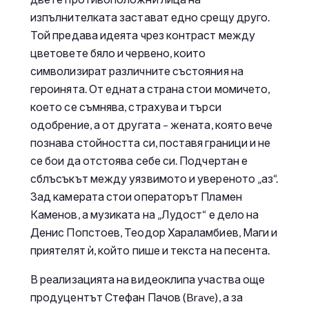
изпълнителката застават едно срещу друго.
Той предава идеята чрез контраст между
цветовете бяло и червено, които
символизират различните състояния на
героинята. От едната страна стои момичето,
което се съмнява, страхува и търси
одобрение, а от другата – жената, която вече
познава стойността си, поставя граници и не
се бои да отстоява себе си. Подчертан е
сблъсъкът между уязвимото и увереното „аз“.
Зад камерата стои операторът Пламен
Каменов, а музиката на „Лудост“ е дело на
Денис Попстоев, Теодор Хараламбиев, Маги и
приятелят ѝ, който пише и текста на песента.
В реализацията на видеоклипа участва още
продуцентът Стефан Пачов (Brave), а за