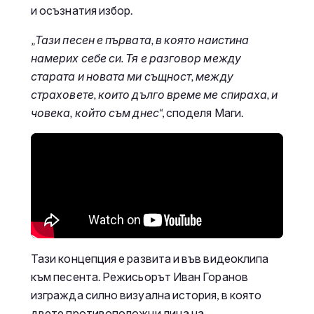
и осъзнатия избор.
„
Тази песен е първата, в която наистина
намерих себе си. Тя е разговор между
старата и новата ми същност, между
страховете, които дълго време ме спираха, и
човека, който съм днес
“, споделя Маги.
Тази концепция е развита и във видеоклипа
към песента. Режисьорът Иван Горанов
изгражда силно визуална история, в която
двете противоположни лица на