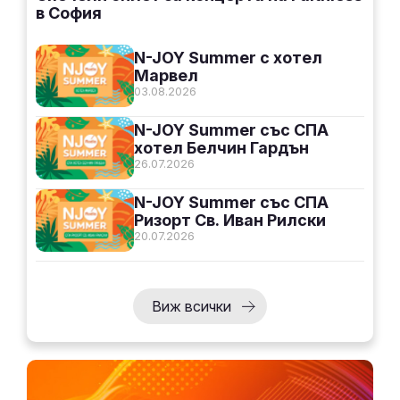
в София
N-JOY Summer с хотел
Марвел
03.08.2026
N-JOY Summer със СПА
хотел Белчин Гардън
26.07.2026
N-JOY Summer със СПА
Ризорт Св. Иван Рилски
20.07.2026
Виж всички