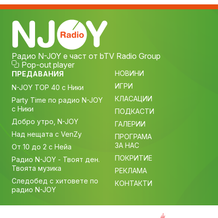
Радио N-JOY е част от bTV Radio Group
Pop-out player
НОВИНИ
ПРЕДАВАНИЯ
ИГРИ
N-JOY TOP 40 с Ники
КЛАСАЦИИ
Party Time по радио N-JOY
с Ники
ПОДКАСТИ
Добро утро, N-JOY
ГАЛЕРИИ
Над нещата с VenZy
ПРОГРАМА
ЗА НАС
От 10 до 2 с Нейа
ПОКРИТИЕ
Радио N-JOY - Твоят ден.
Твоята музика
РЕКЛАМА
Следобед с хитовете по
КОНТАКТИ
радио N-JOY