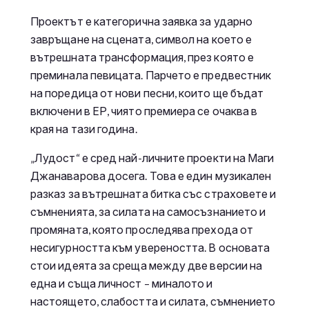
Проектът е категорична заявка за ударно
завръщане на сцената, символ на което е
вътрешната трансформация, през която е
преминала певицата. Парчето е предвестник
на поредица от нови песни, които ще бъдат
включени в ЕР, чиято премиера се очаква в
края на тази година.
„Лудост“ е сред най-личните проекти на Маги
Джанаварова досега. Това е един музикален
разказ за вътрешната битка със страховете и
съмненията, за силата на самосъзнанието и
промяната, която проследява прехода от
несигурността към увереността. В основата
стои идеята за среща между две версии на
една и съща личност – миналото и
настоящето, слабостта и силата, съмнението