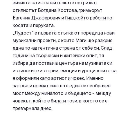
визията на изпълнителката се грижат
стилистът Богдана Костова, гримьорът
Евгения Джаферович и Гиш, който работи по
косата и перуката.
„Лудост“ е първата стъпка от поредица нови
музикални проекти, с които Маги ще разкрие
една по-автентична страна от себе си. След
години на творчески и житейски опит, тя
избира да постави в центъра на музиката си
истинските истории, емоции и уроци, които са
я оформили като артист и човек. Именно
затова и новият сингъл е един своеобразен
мост между миналото и бъдещето – между
човекът, който е била, и този, в когото се е
превърнала днес.