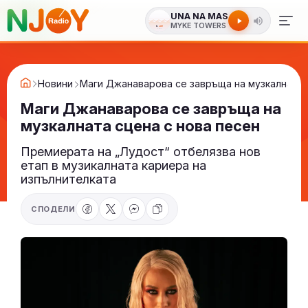
UNA NA MAS
MYKE TOWERS
Новини
Маги Джанаварова се завръща на музкалната 
Маги Джанаварова се завръща на
музкалната сцена с нова песен
Премиерата на „Лудост“ отбелязва нов
етап в музикалната кариера на
изпълнителката
СПОДЕЛИ