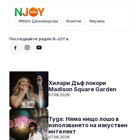
#Маги Джанаварова
#сингли
#музика
Последвайте радио N-JOY в
Радио N-JOY - Твоят ден. Твоята музика
12:00 - 00:00
Към предаването
СЛУШАЙ
Хилари Дъф покори
Madison Square Garden
07.08.2026
Tyga: Няма нищо лошо в
използването на изкуствен
интелект
07.08.2026