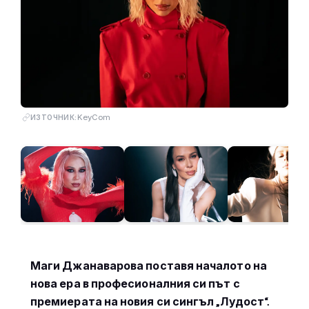
KeyCom
ИЗТОЧНИК:
Маги Джанаварова поставя началото на
нова ера в професионалния си път с
премиерата на новия си сингъл „Лудост“.