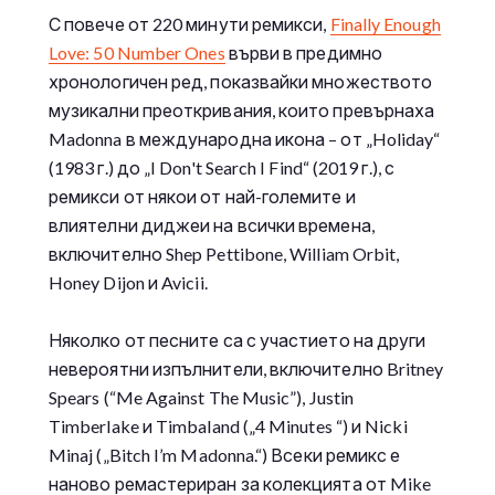
С повече от 220 минути ремикси,
Finally Enough
Love: 50 Number Ones
върви в предимно
хронологичен ред, показвайки множеството
музикални преоткривания, които превърнаха
Madonna в международна икона – от „Holiday“
(1983 г.) до „I Don't Search I Find“ (2019 г.), с
ремикси от някои от най-големите и
влиятелни диджеи на всички времена,
включително Shep Pettibone, William Orbit,
Honey Dijon и Avicii.
Няколко от песните са с участието на други
невероятни изпълнители, включително Britney
Spears (“Me Against The Music”), Justin
Timberlake и Timbaland („4 Minutes “) и Nicki
Minaj („Bitch I’m Madonna.“) Всеки ремикс е
наново ремастериран за колекцията от Mike