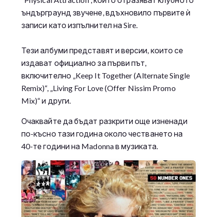
ъндърграунд звучене, вдъхновило първите ѝ
записи като изпълнител на Sire.
Тези албуми представят и версии, които се
издават официално за първи път,
включително „Keep It Together (Alternate Single
Remix)“, „Living For Love (Offer Nissim Promo
Mix)“ и други.
Очаквайте да бъдат разкрити още изненади
по-късно тази година около честването на
40-те години на Madonna в музиката.