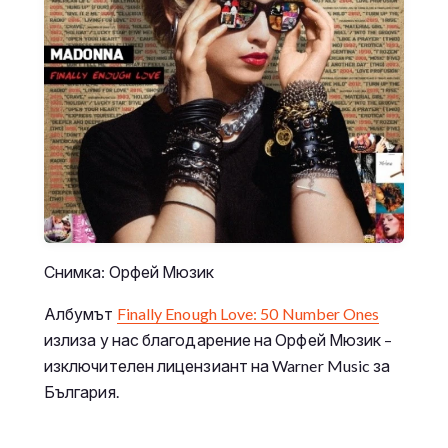
Снимка: Орфей Мюзик
Албумът
Finally Enough Love: 50 Number Ones
излиза у нас благодарение на Орфей Мюзик –
изключителен лицензиант на Warner Music за
България.