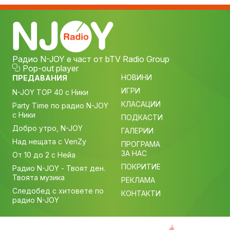
Радио N-JOY е част от bTV Radio Group
Pop-out player
НОВИНИ
ПРЕДАВАНИЯ
ИГРИ
N-JOY TOP 40 с Ники
КЛАСАЦИИ
Party Time по радио N-JOY
с Ники
ПОДКАСТИ
Добро утро, N-JOY
ГАЛЕРИИ
Над нещата с VenZy
ПРОГРАМА
ЗА НАС
От 10 до 2 с Нейа
ПОКРИТИЕ
Радио N-JOY - Твоят ден.
Твоята музика
РЕКЛАМА
Следобед с хитовете по
КОНТАКТИ
радио N-JOY