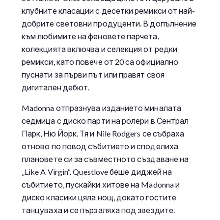
клубните класации с десетки ремикси от най-
добрите световни продуценти. В допълнение
към любимите на феновете парчета,
колекцията включва и селекция от редки
ремикси, като повече от 20 са официално
пуснати за първи път или правят своя
дигитален дебют.
Madonna отпразнува изданието миналата
седмица с диско парти на ролери в Сентрал
Парк, Ню Йорк. Тя и Nile Rodgers се събраха
отново по повод събитието и споделиха
плановете си за съвместното създаване на
„Like A Virgin“. Questlove беше диджей на
събитието, пускайки хитове на Madonna и
диско класики цяла нощ, докато гостите
танцуваха и се пързаляха под звездите.