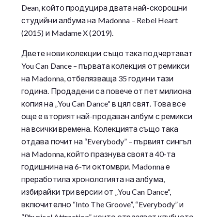
Dean, който продуцира двата най-скорошни
студийни албума на Madonna – Rebel Heart
(2015) и Madame X (2019).
Двете нови колекции също така подчертават
You Can Dance – първата колекция от ремикси
на Madonna, отбелязваща 35 години тази
година. Продадени са повече от пет милиона
копия на „You Can Dance“ в цял свят. Това все
още е вторият най-продаван албум с ремикси
на всички времена. Колекцията също така
отдава почит на “Everybody” – първият сингъл
на Madonna, който празнува своята 40-та
годишнина на 6-ти октомври. Madonna е
преработила хронологията на албума,
избирайки три версии от „You Can Dance“,
включително “Into The Groove”, “Everybody” и
“Physical Attraction”, които отразяват клубното