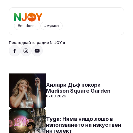
#madonna
#музика
Последвайте радио N-JOY в
Добро утро, N-JOY
07:00 - 10:00
Към предаването
СЛУШАЙ
Хилари Дъф покори
Madison Square Garden
07.08.2026
Tyga: Няма нищо лошо в
използването на изкуствен
интелект