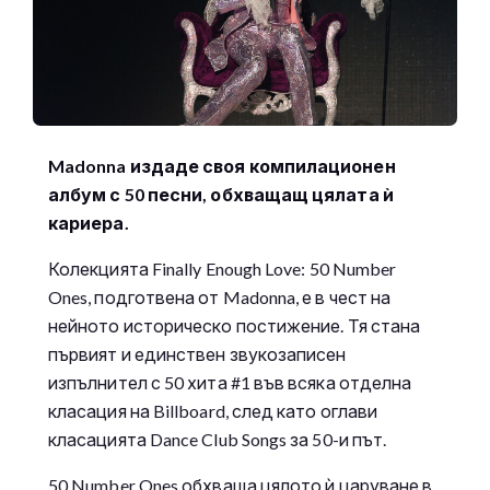
Madonna издаде своя компилационен
албум с 50 песни, обхващащ цялата ѝ
кариера.
Колекцията Finally Enough Love: 50 Number
Ones, подготвена от Madonna, е в чест на
нейното историческо постижение. Тя стана
първият и единствен звукозаписен
изпълнител с 50 хита #1 във всяка отделна
класация на Billboard, след като оглави
класацията Dance Club Songs за 50-и път.
50 Number Ones обхваща цялото ѝ царуване в