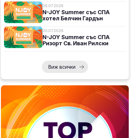
26.07.2026
N-JOY Summer със СПА
хотел Белчин Гардън
20.07.2026
N-JOY Summer със СПА
Ризорт Св. Иван Рилски
Виж всички