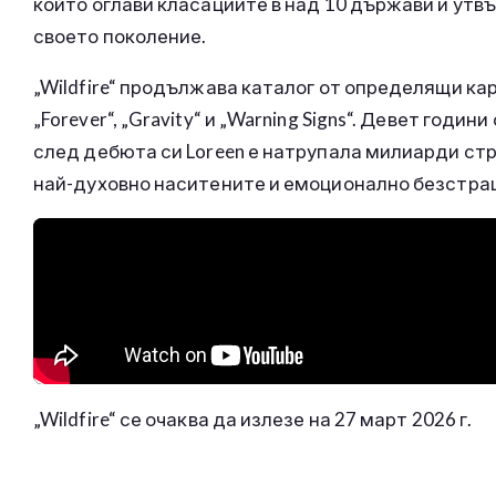
който оглави класациите в над 10 държави и утвъ
своето поколение.
„Wildfire“ продължава каталог от определящи кари
„Forever“, „Gravity“ и „Warning Signs“. Девет год
след дебюта си Loreen е натрупала милиарди стр
най-духовно наситените и емоционално безстраш
„Wildfire“ се очаква да излезе на 27 март 2026 г.