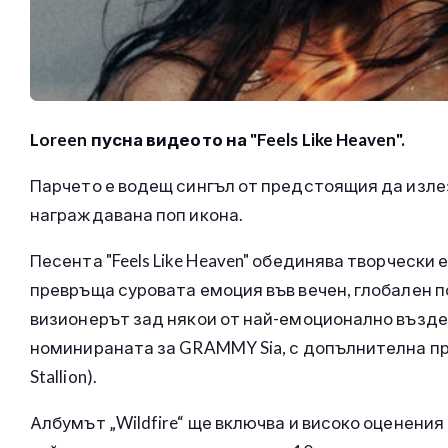
Loreen пусна видеото на "Feels Like Heaven".
Парчето е водещ сингъл от предстоящия да изле
награждавана поп икона.
Песента "Feels Like Heaven" обединява творчески 
превръща суровата емоция във вечен, глобален поп
визионерът зад някои от най-емоционално възде
номинираната за GRAMMY Sia, с допълнителна про
Stallion).
Албумът „Wildfire“ ще включва и високо оценения си