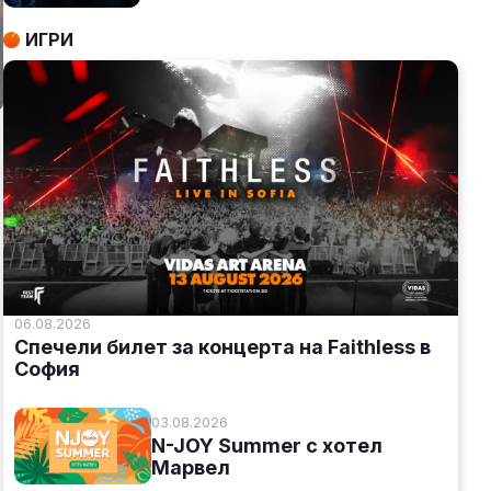
ИГРИ
06.08.2026
Спечели билет за концерта на Faithless в
София
03.08.2026
N-JOY Summer с хотел
Марвел