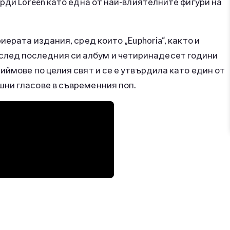
рди Loreen като една от най-влиятелните фигури на
ерата издания, сред които „Euphoria“, както и
ини след последния си албум и четиринадесет години
иймове по целия свят и се е утвърдила като един от
ни гласове в съвременния поп.