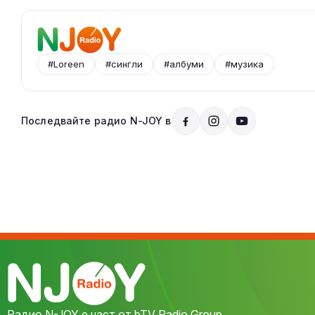
#Loreen
#сингли
#албуми
#музика
Последвайте радио N-JOY в
Радио N-JOY е част от bTV Radio Group