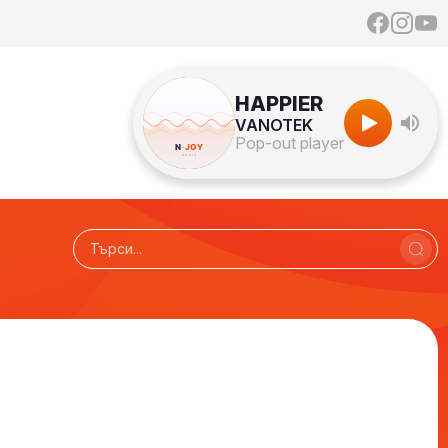
HAPPIER
VANOTEK
Pop-out player
Радио N-JOY - САМО ХИТОВЕ!