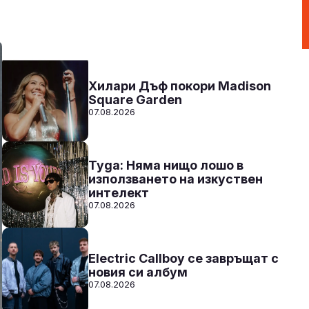
00:00 - 12:00
Към предаването
СЛУШАЙ
Хилари Дъф покори Madison
Square Garden
07.08.2026
Tyga: Няма нищо лошо в
използването на изкуствен
интелект
07.08.2026
Electric Callboy се завръщат с
новия си албум
07.08.2026