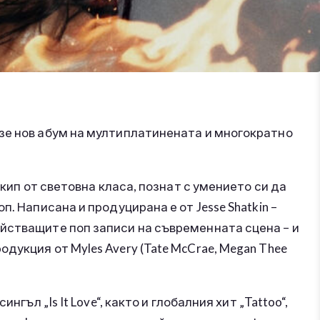
зе нов абум на мултиплатинената и многократно
екип от световна класа, познат с умението си да
. Написана и продуцирана е от Jesse Shatkin –
йстващите поп записи на съвременната сцена – и
дукция от Myles Avery (Tate McCrae, Megan Thee
нгъл „Is It Love“, както и глобалния хит „Tattoo“,