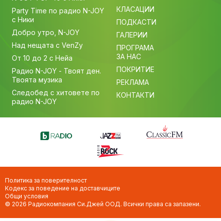
КЛАСАЦИИ
Party Time по радио N-JOY
с Ники
ПОДКАСТИ
Добро утро, N-JOY
ГАЛЕРИИ
Над нещата с VenZy
ПРОГРАМА
ЗА НАС
От 10 до 2 с Нейа
ПОКРИТИЕ
Радио N-JOY - Твоят ден.
Твоята музика
РЕКЛАМА
Следобед с хитовете по
КОНТАКТИ
радио N-JOY
Политика за поверителност
Кодекс за поведение на доставчиците
Общи условия
© 2026 Радиокомпания Си.Джей ООД. Всички права са запазени.