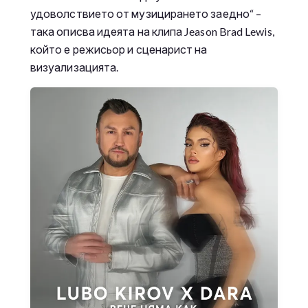
удоволствието от музицирането заедно“ –
така описва идеята на клипа Jeason Brad Lewis,
който е режисьор и сценарист на
визуализацията.