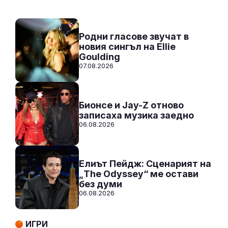
Към предаването
СЛУШАЙ
Родни гласове звучат в
новия сингъл на Ellie
Goulding
07.08.2026
Бионсе и Jay-Z отново
записаха музика заедно
06.08.2026
Елиът Пейдж: Сценарият на
„The Odyssey“ ме остави
без думи
06.08.2026
ИГРИ