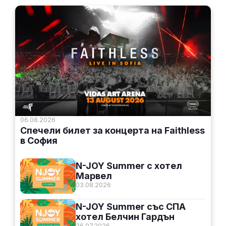
06.08.2026
Спечели билет за концерта на Faithless
в София
N-JOY Summer с хотел
Марвел
03.08.2026
N-JOY Summer със СПА
хотел Белчин Гардън
26.07.2026