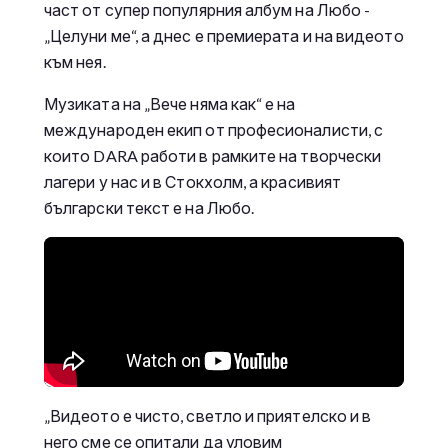
част от супер популярния албум на Любо -
„Целуни ме“, а днес е премиерата и на видеото
към нея.
Музиката на „Вече няма как“ е на
международен екип от професионалисти, с
които DARA работи в рамките на творчески
лагери у нас и в Стокхолм, а красивият
български текст е на Любо.
„Видеото е чисто, светло и приятелско и в
него сме се опитали да уловим