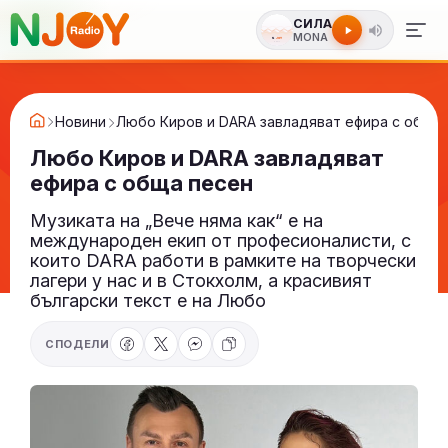
СИЛА
MONA
Новини
Любо Киров и DARA завладяват ефира с обща
Любо Киров и DARA завладяват
ефира с обща песен
Музиката на „Вече няма как“ е на
международен екип от професионалисти, с
които DARA работи в рамките на творчески
лагери у нас и в Стокхолм, а красивият
български текст е на Любо
СПОДЕЛИ