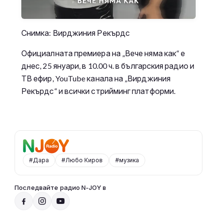
Снимка: Вирджиния Рекърдс
Официалната премиера на „Вече няма как“ е
днес, 25 януари, в 10.00 ч. в българския радио и
ТВ ефир, YouTube канала на „Вирджиния
Рекърдс“ и всички стрийминг платформи.
#Дара
#Любо Киров
#музика
Последвайте радио N-JOY в
От 10 до 2 с Нейа
10:00 - 14:00