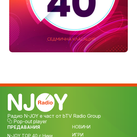
Радио N-JOY е част от bTV Radio Group
Pop-out player
НОВИНИ
ПРЕДАВАНИЯ
ИГРИ
N-JOY TOP 40 с Ники