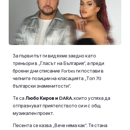
За първи път ги видяхме заедно като
треньори в „Гласът на България“, а преди
броени дни списание Forbes ги постави в
челните позиции на класацията „Топ 70
български знаменитости“.
Те са
Любо Киров и DARA
, които успяха да
отпразнуват приятелството си и с общ
музикален проект.
Песента се казва „Вече няма как“. Тя стана