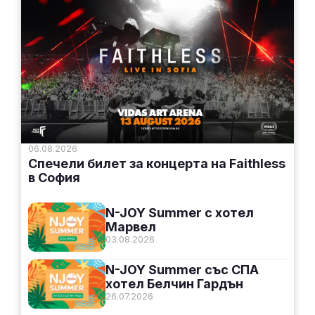
06.08.2026
Спечели билет за концерта на Faithless
в София
N-JOY Summer с хотел
Марвел
03.08.2026
N-JOY Summer със СПА
хотел Белчин Гардън
26.07.2026