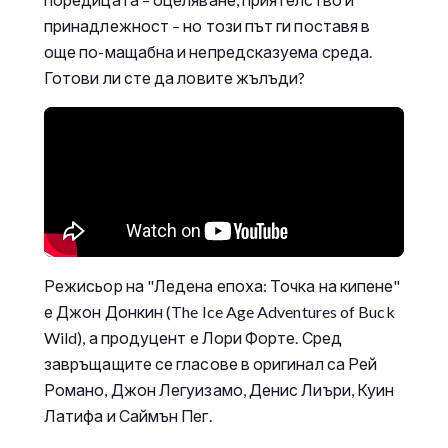
принадлежност – но този път ги поставя в
още по-мащабна и непредсказуема среда.
Готови ли сте да ловите жълъди?
Режисьор на "Ледена епоха: Точка на кипене"
е Джон Донкин (The Ice Age Adventures of Buck
Wild), а продуцент е Лори Форте. Сред
завръщащите се гласове в оригинал са Рей
Романо, Джон Легуизамо, Денис Лиъри, Куин
Латифа и Саймън Пег.