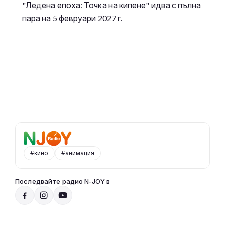
"Ледена епоха: Точка на кипене" идва с пълна
пара на 5 февруари 2027 г.
#кино
#анимация
Последвайте радио N-JOY в
Радио N-JOY - Твоят ден. Твоята музика
20:00 - 00:00
Към предаването