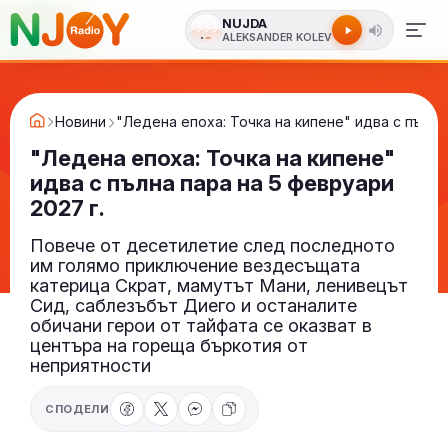
NUJDA
ALEKSANDER KOLEV
Новини
"Ледена епоха: Точка на кипене" идва с пълна 
"Ледена епоха: Точка на кипене"
идва с пълна пара на 5 февруари
2027 г.
Повече от десетилетие след последното
им голямо приключение вездесъщата
катерица Скрат, мамутът Мани, ленивецът
Сид, саблезъбът Диего и останалите
обичани герои от тайфата се оказват в
центъра на гореща бъркотия от
неприятности
СПОДЕЛИ