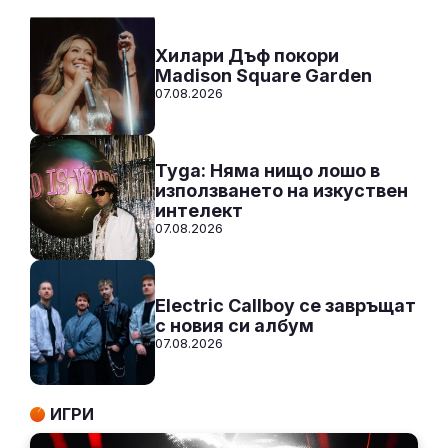
СЛУШАЙ
Хилари Дъф покори
Madison Square Garden
07.08.2026
Tyga: Няма нищо лошо в
използването на изкуствен
интелект
07.08.2026
Electric Callboy се завръщат
с новия си албум
07.08.2026
ИГРИ