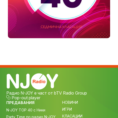
Радио N-JOY е част от bTV Radio Group
Pop-out player
НОВИНИ
ПРЕДАВАНИЯ
ИГРИ
N-JOY TOP 40 с Ники
КЛАСАЦИИ
Party Time по радио N-JOY