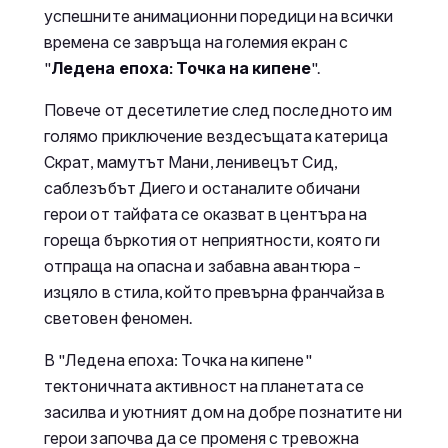
успешните анимационни поредици на всички
времена се завръща на големия екран с
"
Ледена епоха: Точка на кипене
".
Повече от десетилетие след последното им
голямо приключение вездесъщата катерица
Скрат, мамутът Мани, ленивецът Сид,
саблезъбът Диего и останалите обичани
герои от тайфата се оказват в центъра на
гореща бъркотия от неприятности, която ги
отпраща на опасна и забавна авантюра –
изцяло в стила, който превърна франчайза в
световен феномен.
В "Ледена епоха: Точка на кипене"
тектоничната активност на планетата се
засилва и уютният дом на добре познатите ни
герои започва да се променя с тревожна