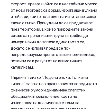
скорост, превръщайки се в нестабилна мрежа
от нови географски форми, изригващи вулкани
и гейзери, които поставят на изпитание всяка
тяхна стъпка. Принудени да се придвижват
през територии, в които природните закони
сякаш са пренаписани, групата трябва да
намери начин да запази единството си,
докато се изправя пред все по-
непредсказуеми препятствия и нови видове,
появили се в резултат на климатичния
катаклизъм.
Първият тийзър "Ледена епоха: Точка на
кипене" залага на характерния за поредицата
физически хумор и динамичен слапстик,
обещавайки приключение, което не
изневерява на класическите теми на
поредицата – оцеляване, приятелство и