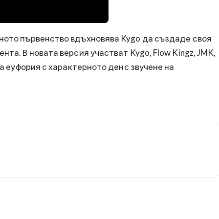
вното първенство вдъхновява Kygo да създаде своя
та. В новата версия участват Kygo, Flow Kingz, JMK,
та еуфория с характерното денс звучене на