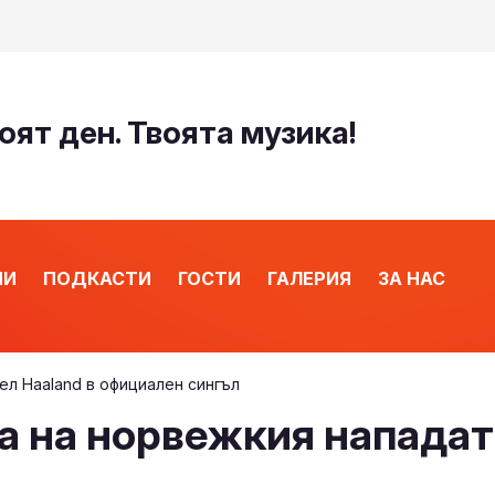
оят ден. Твоята музика!
ИИ
ПОДКАСТИ
ГОСТИ
ГАЛЕРИЯ
ЗА НАС
ел Haaland в официален сингъл
а на норвежкия нападат