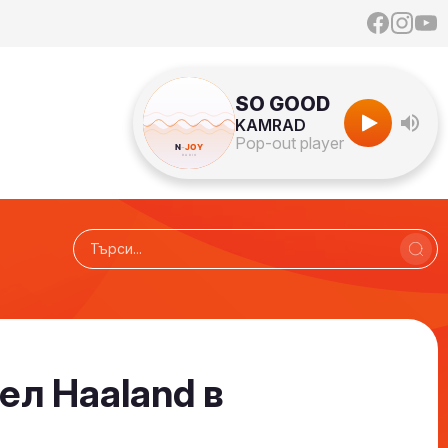
SO GOOD
KAMRAD
Pop-out player
ел Haaland в