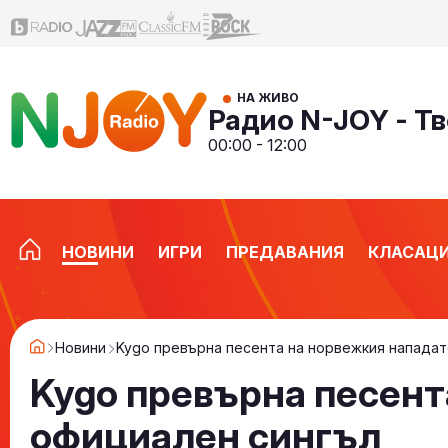
НА ЖИВО
Радио N-JOY - Тв
00:00 - 12:00
НОВИНИ
ИГРИ
ПРЕДАВАНИЯ
КЛАСАЦ
Новини
Kygo превърна песента на норвежкия нападат
Kygo превърна песент
официален сингъл