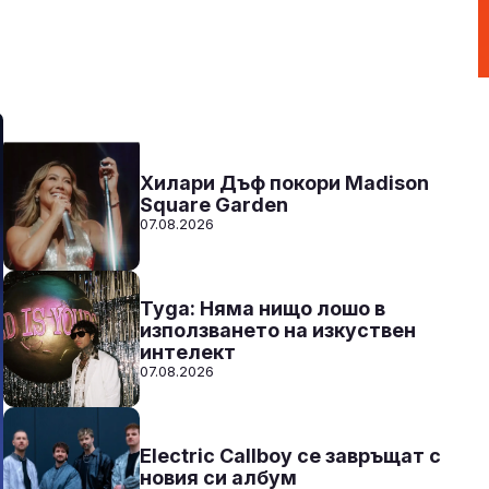
Радио N-JOY - Твоят ден. Твоята музика!
00:00 - 12:00
Към предаването
СЛУШАЙ
Хилари Дъф покори Madison
Square Garden
07.08.2026
Tyga: Няма нищо лошо в
използването на изкуствен
интелект
07.08.2026
Electric Callboy се завръщат с
новия си албум