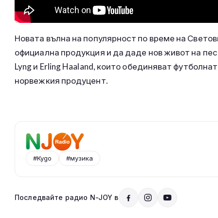
Новата вълна на популярност по време на Свето
официална продукция и да даде нов живот на песен
Lyng и Erling Haaland, които обединяват футболна
норвежкия продуцент.
#Kygo
#музика
Последвайте радио N-JOY в