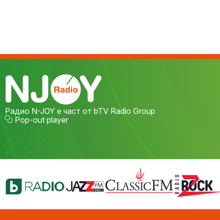
Радио N-JOY е част от bTV Radio Group
Pop-out player