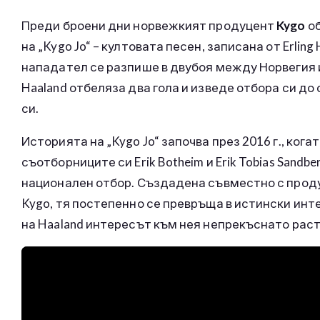
Преди броени дни норвежкият продуцент
Kygo
об
на „Kygo Jo“ – култовата песен, записана от Erli
нападател се разпише в двубоя между Норвегия 
Haaland отбеляза два гола и изведе отбора си д
си.
Историята на „Kygo Jo“ започва през 2016 г., ког
съотборниците си Erik Botheim и Erik Tobias Sandb
национален отбор. Създадена съвместно с проду
Kygo, тя постепенно се превръща в истински инт
на Haaland интересът към нея непрекъснато раст