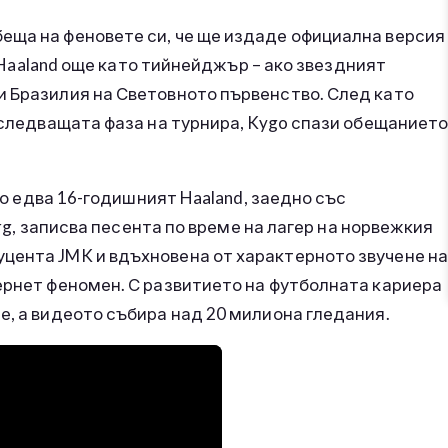
еща на феновете си, че ще издаде официална версия
ng Haaland още като тийнейджър – ако звездният
и Бразилия на Световното първенство. След като
о следващата фаза на турнира, Kygo спази обещаниет
ато едва 16-годишният Haaland, заедно със
erg, записва песента по време на лагер на норвежкия
цента JMK и вдъхновена от характерното звучене на
ернет феномен. С развитието на футболната кариера
е, а видеото събира над 20 милиона гледания.