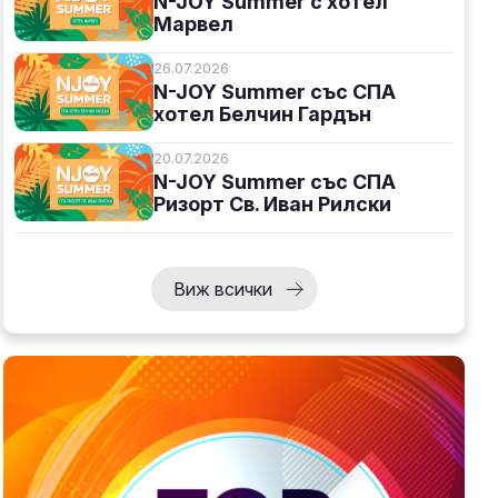
N-JOY Summer с хотел
Марвел
26.07.2026
N-JOY Summer със СПА
хотел Белчин Гардън
о
20.07.2026
N-JOY Summer със СПА
Ризорт Св. Иван Рилски
Виж всички