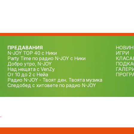
ПРЕДАВАНИЯ
НОВИН
N-JOY TOP 40 с Ники
ИГРИ
Party Time по радио N-JOY с Ники
КЛАСА
Добро утро, N-JOY
ПОДКА
Над нещата с VenZy
ГАЛЕР
От 10 до 2 с Нейа
ПРОГР
Радио N-JOY - Твоят ден. Твоята музика
Следобед с хитовете по радио N-JOY