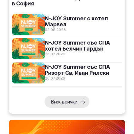
в София
N-JOY Summer с хотел
Марвел
03.08.2026
N-JOY Summer със СПА
хотел Белчин Гардън
26.07.2026
N-JOY Summer със СПА
Ризорт Св. Иван Рилски
20.07.2026
Виж всички