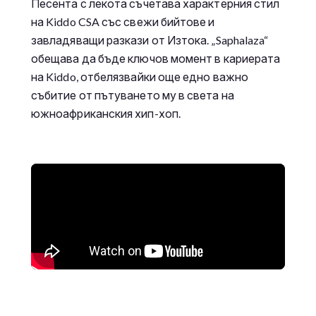
Песента с лекота съчетава характерния стил
на Kiddo CSA със свежи бийтове и
завладяващи разкази от Изтока. „Saphalaza“
обещава да бъде ключов момент в кариерата
на Kiddo, отбелязвайки още едно важно
събитие от пътуването му в света на
южноафриканския хип-хоп.