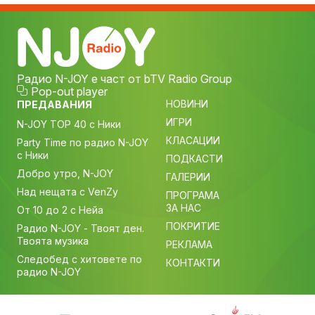
Радио N-JOY е част от bTV Radio Group
Pop-out player
НОВИНИ
ПРЕДАВАНИЯ
ИГРИ
N-JOY TOP 40 с Ники
КЛАСАЦИИ
Party Time по радио N-JOY
с Ники
ПОДКАСТИ
Добро утро, N-JOY
ГАЛЕРИИ
Над нещата с VenZy
ПРОГРАМА
ЗА НАС
От 10 до 2 с Нейа
ПОКРИТИЕ
Радио N-JOY - Твоят ден.
Твоята музика
РЕКЛАМА
Следобед с хитовете по
КОНТАКТИ
радио N-JOY