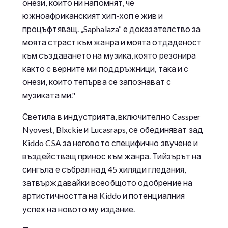
онези, които ни напомнят, че
южноафриканският хип-хоп е жив и
процъфтяващ. „Saphalaza“ е доказателство за
моята страст към жанра и моята отдаденост
към създаването на музика, която резонира
както с верните ми поддръжници, така и с
онези, които тепърва се запознават с
музиката ми."
Светила в индустрията, включително Cassper
Nyovest, Blxckie и Lucasraps, се обединяват зад
Kiddo CSA за неговото специфично звучене и
въздействащ принос към жанра. Тийзърът на
сингъла е събрал над 45 хиляди гледания,
затвърждавайки всеобщото одобрение на
артистичността на Kiddo и потенциалния
успех на новото му издание.