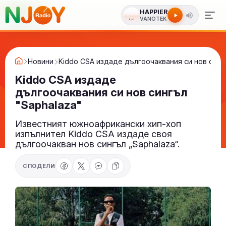
HAPPIER
VANOTEK
Новини
Kiddo CSA издаде дългоочаквания си нов синг
Kiddo CSA издаде
дългоочаквания си нов сингъл
"Saphalaza"
Известният южноафрикански хип-хоп
изпълнител Kiddo CSA издаде своя
дългоочакван нов сингъл „Saphalaza“.
СПОДЕЛИ