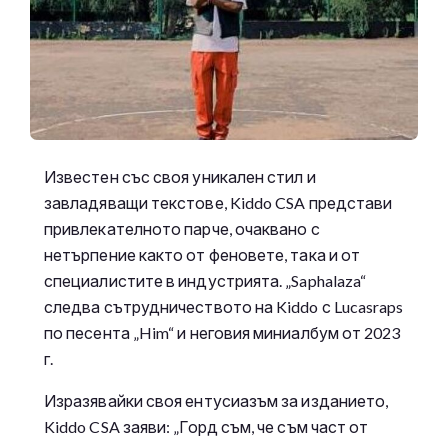
Известен със своя уникален стил и
завладяващи текстове, Kiddo CSA представи
привлекателното парче, очаквано с
нетърпение както от феновете, така и от
специалистите в индустрията. „Saphalaza“
следва сътрудничеството на Kiddo с Lucasraps
по песента „Him“ и неговия миниалбум от 2023
г.
Изразявайки своя ентусиазъм за изданието,
Kiddo CSA заяви: „Горд съм, че съм част от