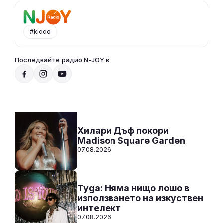
#kiddo
Последвайте радио N-JOY в
Радио N-JOY - САМО ХИТОВЕ!
00:00 - 12:00
Към предаването
СЛУШАЙ
Хилари Дъф покори
Madison Square Garden
07.08.2026
Tyga: Няма нищо лошо в
използването на изкуствен
интелект
07.08.2026