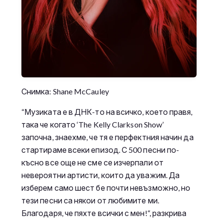
Снимка: Shane McCauley
“Музиката е в ДНК-то на всичко, което правя,
така че когато ‘The Kelly Clarkson Show’
започна, знаехме, че тя е перфектния начин да
стартираме всеки епизод. С 500 песни по-
късно все още не сме се изчерпали от
невероятни артисти, които да уважим. Да
изберем само шест бе почти невъзможно, но
тези песни са някои от любимите ми.
Благодаря, че пяхте всички с мен!“, разкрива