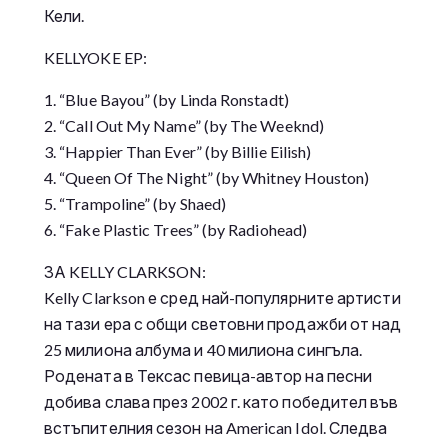
Кели.
KELLYOKE EP:
1. “Blue Bayou” (by Linda Ronstadt)
2. “Call Out My Name” (by The Weeknd)
3. “Happier Than Ever” (by Billie Eilish)
4. “Queen Of The Night” (by Whitney Houston)
5. “Trampoline” (by Shaed)
6. “Fake Plastic Trees” (by Radiohead)
ЗА KELLY CLARKSON:
Kelly Clarkson е сред най-популярните артисти
на тази ера с общи световни продажби от над
25 милиона албума и 40 милиона сингъла.
Родената в Тексас певица-автор на песни
добива слава през 2002 г. като победител във
встъпителния сезон на American Idol. Следва