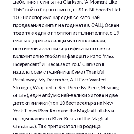
дебютният сингъл на Clarkson, “A Moment Like
This”, който бързо стигна до #1 в Billboard’s Hot
100, неоспоримо наредил се като най-
продавания сингъл на годината в САЩ. Освен
това тя е един от топ поп изпълнителите, с 19
сингъла, притежаващи мултиплатинени,
платинени и златни сертификати по света,
включително глобални фаворити като “Miss
Independent” и “Because of You.” Clarkson е
издала осем студийни албума (Thankful,
Breakaway, My December, All I Ever Wanted,
Stronger, Wrapped In Red, Piece By Piece, Meaning
of Life), един албум с най-велики хитове и две
детски книжки (топ 10 бестеселъра на New
York Times River Rose and the Magical Lullaby и
продължението River Rose and the Magical
Christmas). Тя е притежател на редица
награди, включително три награди GRAMMY,