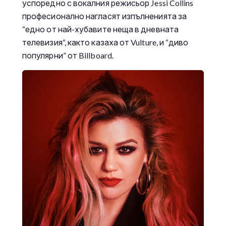
успоредно с вокалния режисьор Jessi Collins
професионално нагласят изпълненията за
“едно от най-хубавите неща в дневната
телевизия“, както казаха от Vulture, и “диво
популярни” от Billboard.