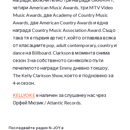
четири American Music Awards, три MTV Video
Music Awards, две Academy of Country Music
Awards, две American Country Awards и една
награда Country Music Association Award. Също
така тя е първия артист, който оглавява всяка
от класациите pop, adult contemporary, country и
dance на Billboard. Clarkson в момента снима
сезон 3 на собственото си няколко пъти
печелилото награди Emmy дневно токшоу,
The Kelly Clarkson Show, което е подновено за
4-и сезон.
KELLYOKE
е наличен за слушанеу нас чрез
Орфей Мюзик / Atlantic Records.
Последвайте радио N-JOY в