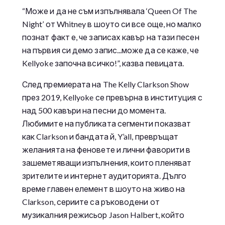
“Може и да не съм изпълнявала ‘Queen Of The
Night’ от Whitney в шоуто си все още, но малко
познат факт е, че записах кавър на тази песен
на първия си демо запис...може да се каже, че
Kellyoke започна всичко!”, казва певицата.
След премиерата на The Kelly Clarkson Show
през 2019, Kellyoke се превърна в институция с
над 500 кавъри на песни до момента.
Любимите на публиката сегменти показват
как Clarkson и бандата й, Y’all, превръщат
желанията на феновете и лични фаворити в
зашеметяващи изпълнения, които пленяват
зрителите и интернет аудиторията. Дълго
време главен елемент в шоуто на живо на
Clarkson, сериите са ръководени от
музикалния режисьор Jason Halbert, който