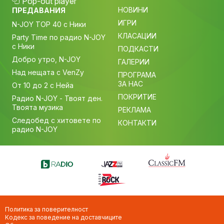
Pop-out player
НОВИНИ
ПРЕДАВАНИЯ
ИГРИ
N-JOY TOP 40 с Ники
КЛАСАЦИИ
Party Time по радио N-JOY
с Ники
ПОДКАСТИ
Добро утро, N-JOY
ГАЛЕРИИ
Над нещата с VenZy
ПРОГРАМА
ЗА НАС
От 10 до 2 с Нейа
ПОКРИТИЕ
Радио N-JOY - Твоят ден.
Твоята музика
РЕКЛАМА
Следобед с хитовете по
КОНТАКТИ
радио N-JOY
Политика за поверителност
Кодекс за поведение на доставчиците