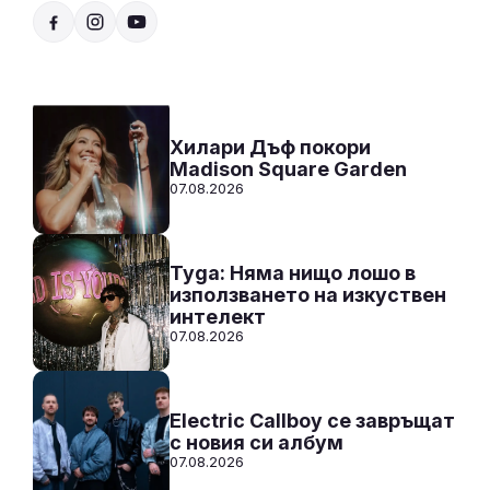
Радио N-JOY - Твоят ден. Твоята музика!
00:00 - 12:00
Към предаването
СЛУШАЙ
Хилари Дъф покори
Madison Square Garden
07.08.2026
Tyga: Няма нищо лошо в
използването на изкуствен
интелект
07.08.2026
Electric Callboy се завръщат
с новия си албум
07.08.2026