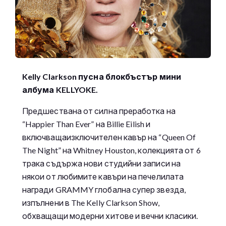
Kelly Clarkson пусна блокбъстър мини
албума KELLYOKE.
Предшествана от силна преработка на
“Happier Than Ever” на Billie Eilish и
включващаизключителен кавър на “Queen Of
The Night” на Whitney Houston, колекцията от 6
трака съдържа нови студийни записи на
някои от любимите кавъри на печелилата
награди GRAMMY глобална супер звезда,
изпълнени в The Kelly Clarkson Show,
обхващащи модерни хитове и вечни класики.