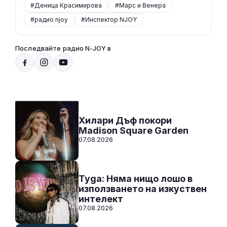
#Деница Красимирова
#Марс и Венера
#радио njoy
#Инспектор NJOY
Последвайте радио N-JOY в
Радио N-JOY - Твоят ден. Твоята музика
15:00 - 20:00
Към предаването
СЛУШАЙ
Хилари Дъф покори
Madison Square Garden
07.08.2026
Tyga: Няма нищо лошо в
използването на изкуствен
интелект
07.08.2026