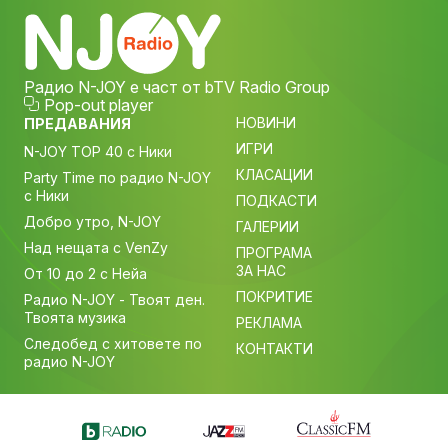
Радио N-JOY е част от bTV Radio Group
Pop-out player
НОВИНИ
ПРЕДАВАНИЯ
ИГРИ
N-JOY TOP 40 с Ники
КЛАСАЦИИ
Party Time по радио N-JOY
с Ники
ПОДКАСТИ
Добро утро, N-JOY
ГАЛЕРИИ
Над нещата с VenZy
ПРОГРАМА
ЗА НАС
От 10 до 2 с Нейа
ПОКРИТИЕ
Радио N-JOY - Твоят ден.
Твоята музика
РЕКЛАМА
Следобед с хитовете по
КОНТАКТИ
радио N-JOY