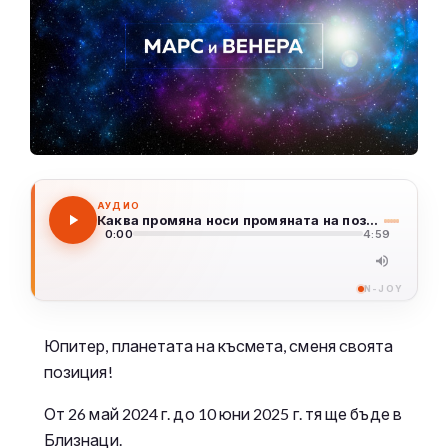
АУДИО
Каква промяна носи промяната на позицията на Юпитер?
0:00
4:59
N-JOY
Юпитер, планетата на късмета, сменя своята
позиция!
От 26 май 2024 г. до 10 юни 2025 г. тя ще бъде в
Близнаци.