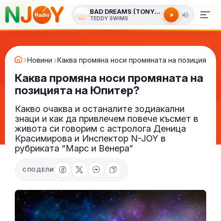
BAD DREAMS (TONYSTAR RADIO EDIT)
TEDDY SWIMS
Новини
Каква промяна носи промяната на позицията 
Каква промяна носи промяната на
позицията на Юпитер?
Какво очаква и останалите зодиакални
знаци и как да привлечем повече късмет в
живота си говорим с астролога Деница
Красимирова и Инспектор N-JOY в
рубриката “Марс и Венера”
СПОДЕЛИ