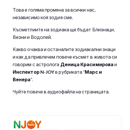
Това е голяма промяна за всички нас,
независимо коя зодия сме.
Късметлиите на зодиака ще бъдат Близнаци,
Везни и Водолей.
Какво очаква и останалите зодиакални знаци
и как да привлечем повече късмет в живота си
говорим с астролога
Деница Красимирова
и
Инспектор N-JOY
в рубриката “
Марс и
Венера
”.
Чуйте повече в аудиофайла на страницата.