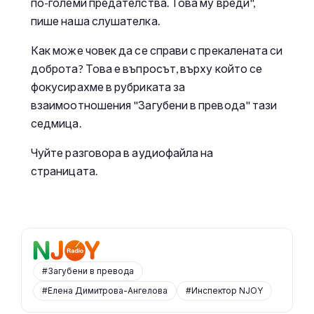
по-големи предателства. Това му вреди",
пише наша слушателка.
Как може човек да се справи с прекалената си
доброта? Това е въпросът, върху който се
фокусирахме в рубриката за
взаимоотношения "Загубени в превода" тази
седмица.
Чуйте разговора в аудиофайла на
страницата.
#Загубени в превода
#Елена Димитрова-Ангелова
#Инспектор NJOY