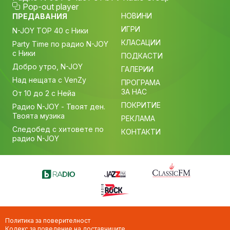
Pop-out player
НОВИНИ
ПРЕДАВАНИЯ
ИГРИ
N-JOY TOP 40 с Ники
КЛАСАЦИИ
Party Time по радио N-JOY
с Ники
ПОДКАСТИ
Добро утро, N-JOY
ГАЛЕРИИ
Над нещата с VenZy
ПРОГРАМА
ЗА НАС
От 10 до 2 с Нейа
ПОКРИТИЕ
Радио N-JOY - Твоят ден.
Твоята музика
РЕКЛАМА
Следобед с хитовете по
КОНТАКТИ
радио N-JOY
Политика за поверителност
Кодекс за поведение на доставчиците