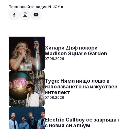
Последвайте радио N-JOY в
Добро утро, N-JOY
07:00 - 10:00
Към предаването
СЛУШАЙ
Хилари Дъф покори
Madison Square Garden
07.08.2026
Tyga: Няма нищо лошо в
използването на изкуствен
интелект
07.08.2026
Electric Callboy се завръщат
с новия си албум