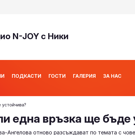
дио N-JOY с Ники
ИИ
ПОДКАСТИ
ГОСТИ
ГАЛЕРИЯ
ЗА НАС
е устойчива?
ли една връзка ще бъде
ва-Ангелова отново разсъждават по темата с чо