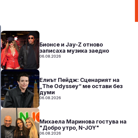
Party Time по радио N-JOY с Ники
17:00 - 20:00
Към предаването
СЛУШАЙ
Бионсе и Jay-Z отново
записаха музика заедно
06.08.2026
Елиът Пейдж: Сценарият на
„The Odyssey“ ме остави без
думи
06.08.2026
Михаела Маринова гостува на
"Добро утро, N-JOY"
06.08.2026