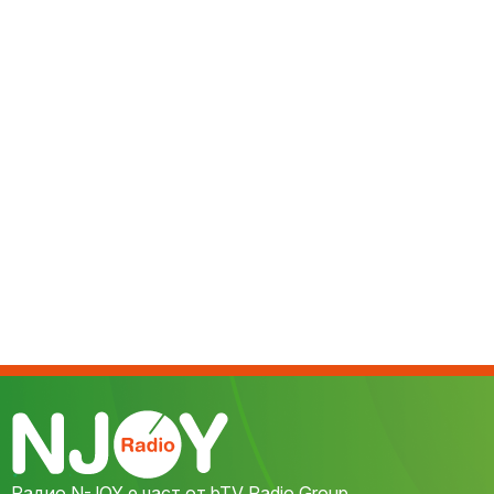
Радио N-JOY е част от bTV Radio Group