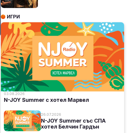
ИГРИ
03.08.2026
N-JOY Summer с хотел Марвел
26.07.2026
N-JOY Summer със СПА
хотел Белчин Гардън