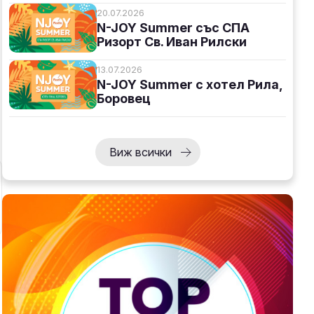
20.07.2026
N-JOY Summer със СПА
Ризорт Св. Иван Рилски
13.07.2026
N-JOY Summer с хотел Рила,
Боровец
Виж всички