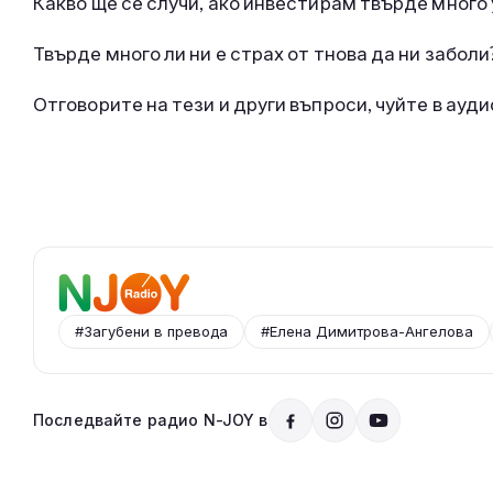
Какво ще се случи, ако инвестирам твърде много 
Твърде много ли ни е страх от тнова да ни заболи
Отговорите на тези и други въпроси, чуйте в ауд
#Загубени в превода
#Елена Димитрова-Ангелова
Последвайте радио N-JOY в