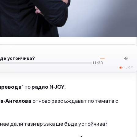
ъде устойчива?
11:33
N-JOY
 превода
“ по
радио N-JOY
.
а-Ангелова
отново разсъждават по темата с
знае дали тази връзка ще бъде устойчива?