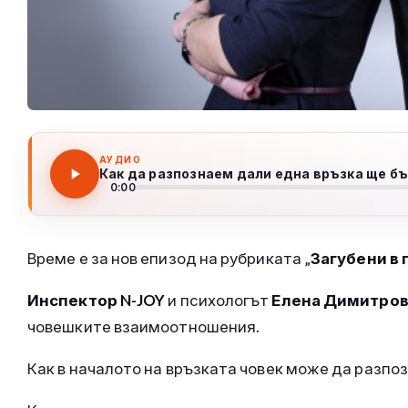
АУДИО
Как да разпознаем дали една връзка ще б
0:00
Време е за нов епизод на рубриката „
Загубени в
Инспектор N-JOY
и психологът
Елена Димитров
човешките взаимоотношения.
Как в началото на връзката човек може да разпо