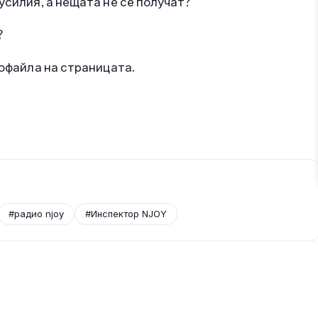
усилия, а нещата не се получат?
?
иофайла на страницата.
#радио njoy
#Инспектор NJOY