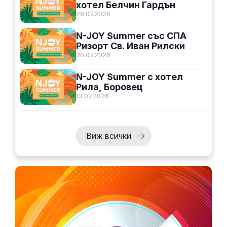
хотел Белчин Гардън
26.07.2026
N-JOY Summer със СПА
Ризорт Св. Иван Рилски
20.07.2026
N-JOY Summer с хотел
Рила, Боровец
13.07.2026
Виж всички