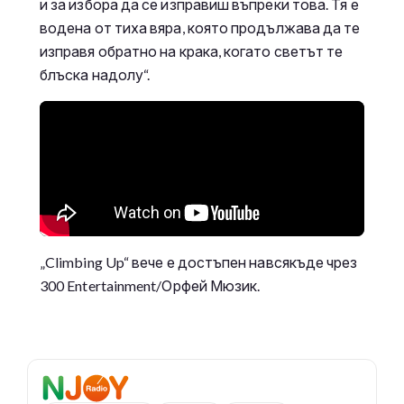
и за избора да се изправиш въпреки това. Тя е
водена от тиха вяра, която продължава да те
изправя обратно на крака, когато светът те
блъска надолу“.
„Climbing Up“ вече е достъпен навсякъде чрез
300 Entertainment/Орфей Мюзик.