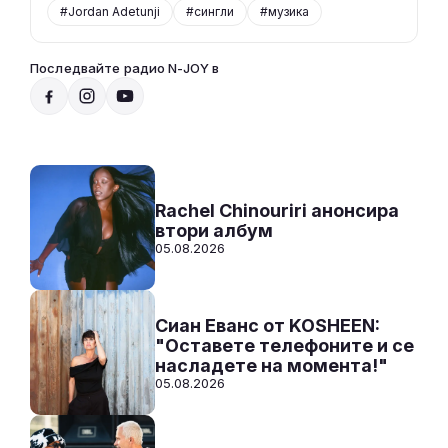
#Jordan Adetunji
#сингли
#музика
Последвайте радио N-JOY в
Добро утро, N-JOY
07:00 - 10:00
Към предаването
СЛУШАЙ
Rachel Chinouriri анонсира
втори албум
05.08.2026
Сиан Еванс от KOSHEEN:
"Оставете телефоните и се
насладете на момента!"
05.08.2026