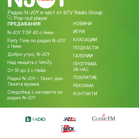
Радио N-JOY е част от bTV Radio Group
Pop-out player
НОВИНИ
ПРЕДАВАНИЯ
ИГРИ
N-JOY TOP 40 с Ники
КЛАСАЦИИ
Party Time по радио N-JOY
с Ники
ПОДКАСТИ
Добро утро, N-JOY
ГАЛЕРИИ
Над нещата с VenZy
ПРОГРАМА
ЗА НАС
От 10 до 2 с Нейа
ПОКРИТИЕ
Радио N-JOY - Твоят ден.
Твоята музика
РЕКЛАМА
Следобед с хитовете по
КОНТАКТИ
радио N-JOY