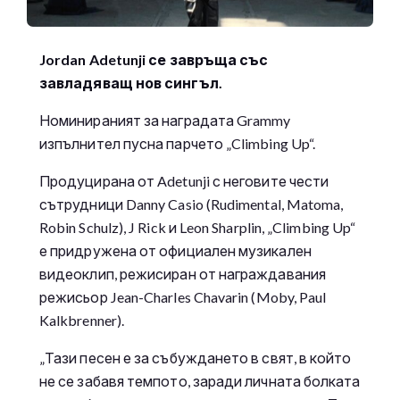
Jordan Adetunji се завръща със
завладяващ нов сингъл.
Номинираният за наградата Grammy
изпълнител пусна парчето „Climbing Up“.
Продуцирана от Adetunji с неговите чести
сътрудници Danny Casio (Rudimental, Matoma,
Robin Schulz), J Rick и Leon Sharplin, „Climbing Up“
е придружена от официален музикален
видеоклип, режисиран от награждавания
режисьор Jean-Charles Chavarin (Moby, Paul
Kalkbrenner).
„Тази песен е за събуждането в свят, в който
не се забавя темпото, заради личната болката