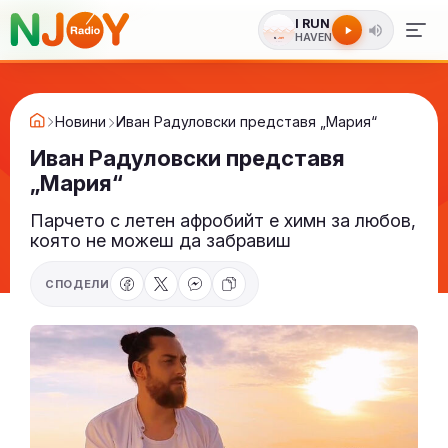
I RUN
HAVEN
Новини
Иван Радуловски представя „Мария“
Иван Радуловски представя
„Мария“
Парчето с летен афробийт е химн за любов,
която не можеш да забравиш
СПОДЕЛИ