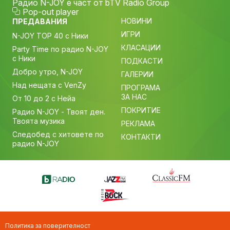
Радио N-JOY е част от bTV Radio Group
Pop-out player
НОВИНИ
ПРЕДАВАНИЯ
ИГРИ
N-JOY TOP 40 с Ники
КЛАСАЦИИ
Party Time по радио N-JOY
с Ники
ПОДКАСТИ
Добро утро, N-JOY
ГАЛЕРИИ
Над нещата с VenZy
ПРОГРАМА
ЗА НАС
От 10 до 2 с Нейа
ПОКРИТИЕ
Радио N-JOY - Твоят ден.
Твоята музика
РЕКЛАМА
Следобед с хитовете по
КОНТАКТИ
радио N-JOY
Политика за поверителност