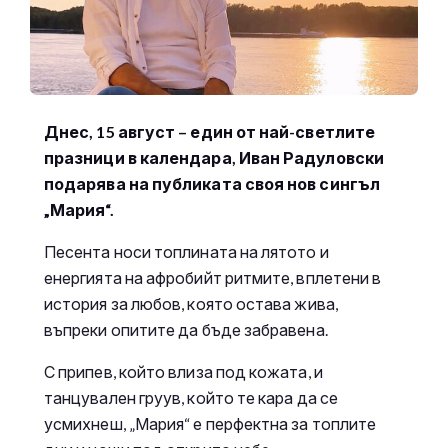
Днес, 15 август – един от най-светлите
празници в календара, Иван Радуловски
подарява на публиката своя нов сингъл
„Мария“.
Песента носи топлината на лятото и
енергията на афробийт ритмите, вплетени в
история за любов, която остава жива,
въпреки опитите да бъде забравена.
С припев, който влиза под кожата, и
танцувален груув, който те кара да се
усмихнеш, „Мария“ е перфектна за топлите