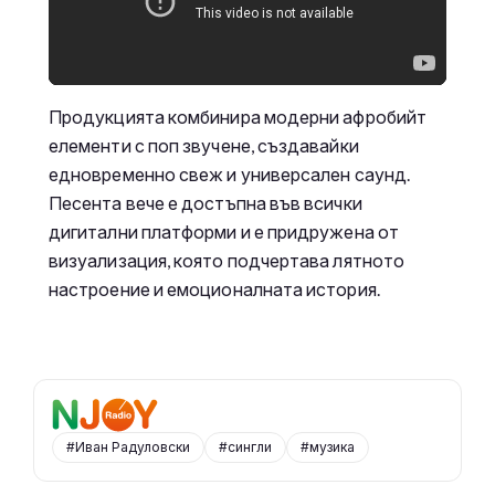
Продукцията комбинира модерни афробийт
елементи с поп звучене, създавайки
едновременно свеж и универсален саунд.
Песента вече е достъпна във всички
дигитални платформи и е придружена от
визуализация, която подчертава лятното
настроение и емоционалната история.
#Иван Радуловски
#сингли
#музика