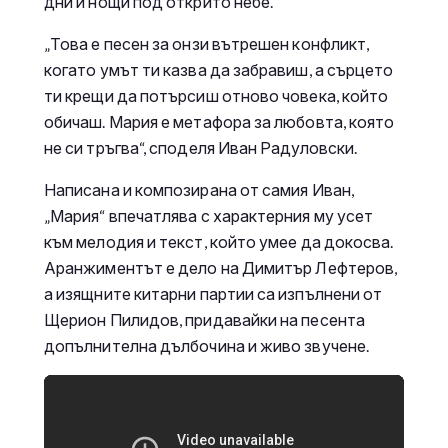
дни и нощи под открито небе.
„Това е песен за онзи вътрешен конфликт,
когато умът ти казва да забравиш, а сърцето
ти крещи да потърсиш отново човека, който
обичаш. Мария е метафора за любовта, която
не си тръгва“, споделя Иван Радуловски.
Написана и композирана от самия Иван,
„Мария“ впечатлява с характерния му усет
към мелодия и текст, който умее да докосва.
Аранжиментът е дело на Димитър Лефтеров,
а изящните китарни партии са изпълнени от
Щерион Пилидов, придавайки на песента
допълнителна дълбочина и живо звучене.