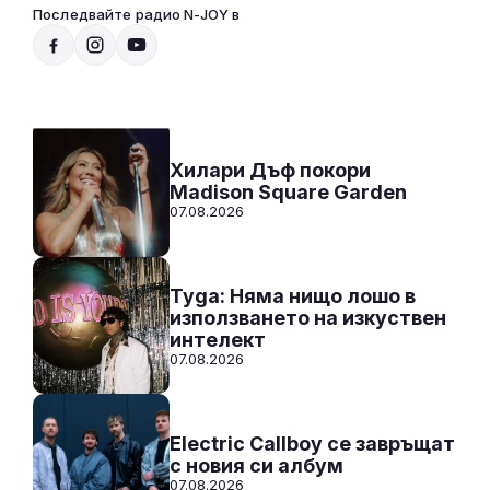
Последвайте радио N-JOY в
Радио N-JOY - Твоят ден. Твоята музика
12:00 - 00:00
Към предаването
СЛУШАЙ
Хилари Дъф покори
Madison Square Garden
07.08.2026
Tyga: Няма нищо лошо в
използването на изкуствен
интелект
07.08.2026
Electric Callboy се завръщат
с новия си албум
07.08.2026