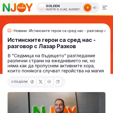
GOLDEN
HUNTR-X, EJAE, AUDREY NUNA, REI AMI, KPOP
Новини
Истинските герои са сред нас - разговор с Ла
Истинските герои са сред нас -
разговор с Лазар Разков
В "Седмица на бъдещето" разгледахме
различни страни на ежедневието ни, но
няма как да пропуснем активните хора,
които понякога случват геройства на магия
СПОДЕЛИ