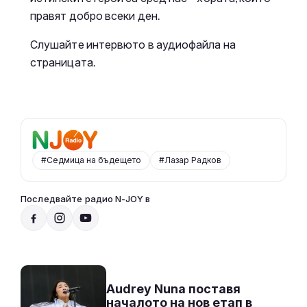
правят добро всеки ден.
Слушайте интервюто в аудиофайла на
страницата.
#Седмица на бъдещето
#Лазар Радков
Последвайте радио N-JOY в
От 10 до 2 с Нейа
10:00 - 14:00
Към предаването
СЛУШАЙ
Audrey Nuna поставя
началото на нов етап в