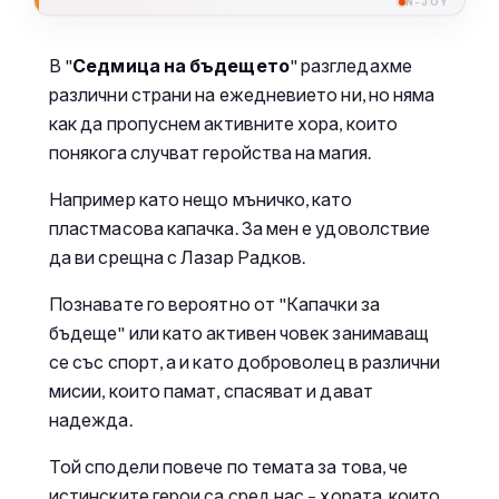
N-JOY
В "
Седмица на бъдещето
" разгледахме
различни страни на ежедневието ни, но няма
как да пропуснем активните хора, които
понякога случват геройства на магия.
Например като нещо мъничко, като
пластмасова капачка. За мен е удоволствие
да ви срещна с Лазар Радков.
Познавате го вероятно от "Капачки за
бъдеще" или като активен човек занимаващ
се със спорт, а и като доброволец в различни
мисии, които памат, спасяват и дават
надежда.
Той сподели повече по темата за това, че
истинските герои са сред нас – хората, които