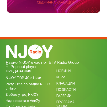
Радио N-JOY е част от bTV Radio Group
Pop-out player
НОВИНИ
ПРЕДАВАНИЯ
ИГРИ
N-JOY TOP 40 с Ники
КЛАСАЦИИ
Party Time по радио N-JOY
с Ники
ПОДКАСТИ
Добро утро, N-JOY
ГАЛЕРИИ
Над нещата с VenZy
ПРОГРАМА
ЗА НАС
От 10 до 2 с Нейа