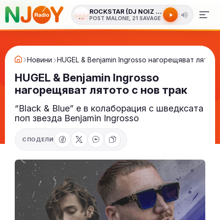
ROCKSTAR (DJ NOIZ RADIO REMIX)
POST MALONE, 21 SAVAGE
Новини
HUGEL & Benjamin Ingrosso нагорещяват лятото
HUGEL & Benjamin Ingrosso
нагорещяват лятото с нов трак
“Black & Blue” е в колаборация с шведксата
поп звезда Benjamin Ingrosso
СПОДЕЛИ