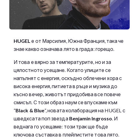
HUGEL
е от Марсилия, Южна Франция, така че
знае какво означава лято в града: горещо.
И това е вярно за температурите, но и за
цялостното усещане. Когато улиците се
напълнят с енергия, оскъдно облечени хора с
висока енергия, питиета в ръце и музика до
късно вечер, животът придобива все повече
смисъл. С този образ наум се впускаме към
“
Black & Blue
”, новата колаборация на HUGEL с
шведксата поп звезда
Benjamin Ingrosso
. И
веднага го усещаме: този трак ще бъде
ключова съставка в плейлистите това лято.