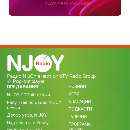
Радио N-JOY е част от bTV Radio Group
Pop-out player
НОВИНИ
ПРЕДАВАНИЯ
ИГРИ
N-JOY TOP 40 с Ники
КЛАСАЦИИ
Party Time по радио N-JOY
с Ники
ПОДКАСТИ
Добро утро, N-JOY
ГАЛЕРИИ
Над нещата с VenZy
ПРОГРАМА
ЗА НАС