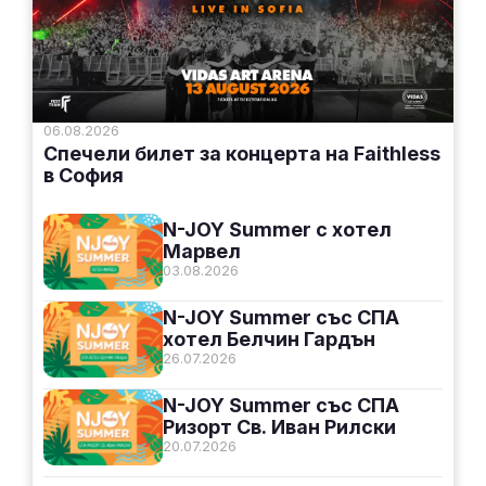
06.08.2026
Спечели билет за концерта на Faithless
в София
N-JOY Summer с хотел
Марвел
03.08.2026
N-JOY Summer със СПА
хотел Белчин Гардън
26.07.2026
N-JOY Summer със СПА
Ризорт Св. Иван Рилски
20.07.2026