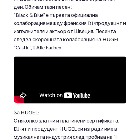
ден. Обичам тази песен!
“Black & Blue“ е първата официална
колаборация между френския DJ/продуецнт и
изпълнителя и актьор от Швеция. Песента
следва скорошната колаборация на HUGEL,
“Castle”, с Alle Farben.
За HUGEL:
С няколко златни и платинени сертификата,
DJ-ят и продуцент HUGEL си изгради име в
музикалната индустрия след пробива на “I