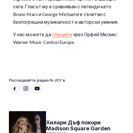
сега. Гласът му е сравняван с легенди като
Bruno Mars и George Michael и е съчетан с
безпогрешна музикалност и авторски умения.
У нас можете да
слушате
чрез Орфей Мюзик/
Warner Music Central Europe.
Последвайте радио N-JOY в
Радио N-JOY - Твоят ден. Твоята музика
20:00 - 07:00
Към предаването
СЛУШАЙ
Хилари Дъф покори
Madison Square Garden