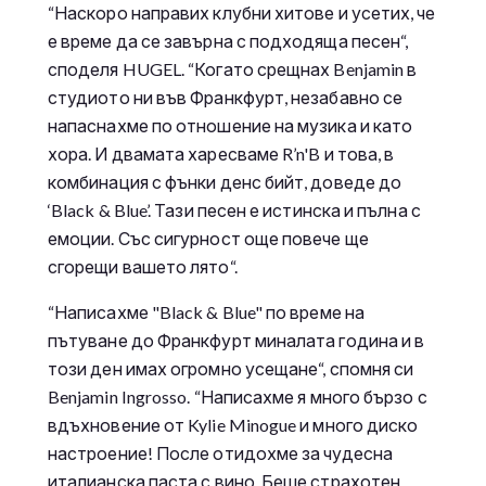
“Наскоро направих клубни хитове и усетих, че
е време да се завърна с подходяща песен“,
споделя HUGEL. “Когато срещнах Benjamin в
студиото ни във Франкфурт, незабавно се
напаснахме по отношение на музика и като
хора. И двамата харесваме R’n'B и това, в
комбинация с фънки денс бийт, доведе до
‘Black & Blue’. Тази песен е истинска и пълна с
емоции. Със сигурност още повече ще
сгорещи вашето лято“.
“Написахме "Black & Blue" по време на
пътуване до Франкфурт миналата година и в
този ден имах огромно усещане“, спомня си
Benjamin Ingrosso. “Написахме я много бързо с
вдъхновение от Kylie Minogue и много диско
настроение! После отидохме за чудесна
италианска паста с вино. Беше страхотен