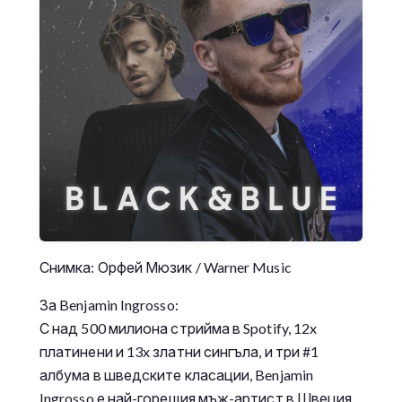
Снимка: Орфей Мюзик / Warner Music
За Benjamin Ingrosso:
С над 500 милиона стрийма в Spotify, 12x
платинени и 13x златни сингъла, и три #1
албума в шведските класации, Benjamin
Ingrosso е най-горещия мъж-артист в Швеция