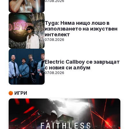
07.08.2026
Tyga: Няма нищо лошо в
използването на изкуствен
интелект
07.08.2026
Electric Callboy се завръщат
с новия си албум
07.08.2026
ИГРИ