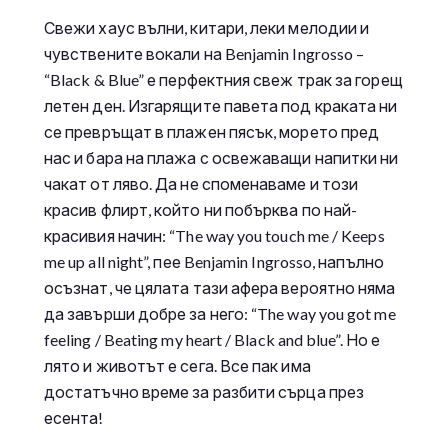
Свежи хаус вълни, китари, леки мелодии и
чувствените вокали на Benjamin Ingrosso –
“Black & Blue” е перфектния свеж трак за горещ
летен ден. Изгарящите павета под краката ни
се превръщат в плажен пясък, морето пред
нас и бара на плажа с освежаващи напитки ни
чакат от ляво. Да не споменаваме и този
красив флирт, който ни побърква по най-
красивия начин: “The way you touch me / Keeps
me up all night”, пее Benjamin Ingrosso, напълно
осъзнат, че цялата тази афера вероятно няма
да завърши добре за него: “The way you got me
feeling / Beating my heart / Black and blue”. Но е
лято и животът е сега. Все пак има
достатъчно време за разбити сърца през
есента!