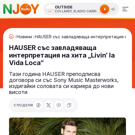
OUTSIDE
COI LAREY, ELADIO CARRION
Новини
HAUSER със завладяваща интерпретация на хита 
HAUSER със завладяваща
интерпретация на хита „Livin’ la
Vida Loca“
Тази година HAUSER преподписва
договора си със Sony Music Masterworks,
издигайки соловата си кариера до нови
висоти
СПОДЕЛИ