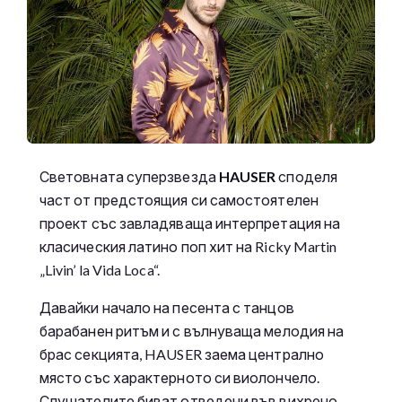
Световната суперзвезда
HAUSER
споделя
част от предстоящия си самостоятелен
проект със завладяваща интерпретация на
класическия латино поп хит на Ricky Martin
„Livin’ la Vida Loca“.
Давайки начало на песента с танцов
барабанен ритъм и с вълнуваща мелодия на
брас секцията, HAUSER заема централно
място със характерното си виолончело.
Слушателите биват отведени във вихрено