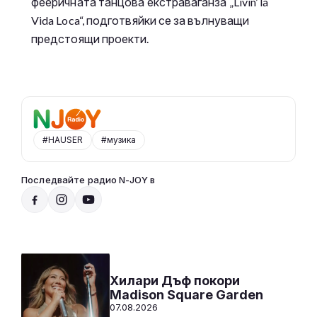
фееричната танцова екстраваганза „Livin’ la
Vida Loca“, подготвяйки се за вълнуващи
предстоящи проекти.
#HAUSER
#музика
Последвайте радио N-JOY в
Към предаванията
СЛУШАЙ
Хилари Дъф покори
Madison Square Garden
07.08.2026