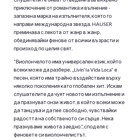
приключение от романтика и вълнение -
запазена марка на изпълнителя, която го
направи международна звезда. HAUSER
преминава с лекота от жанр в жанр,
обединявайки фенове от всички възрасти и
произход по целия свят.
“Виолончелото има универсален език, който
всеки може да разбере. „Livin’ la Vida Loca“ е
песен, която има трайно въздействие върху
няколко поколения като глобален хит. Искам
слушателите да чуят новото ми изпълнение и
да празнуват онзи живот, в който всеки може
да танцува и да пее свободно, чувствайки
радостта на собственото си сърце. Нека
празнуваме живота заедно.”, споделя с
феновете си виолончелистът.