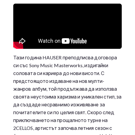
Тази година HAUSER преподписва договора
си със Sony Music Masterworks, издигайки
соловата си кариера до нови висоти. С
предстоящото издаване на нов мулти-
жанров албум, той продължава да използва
своята неустоима харизма и уникален стил, за
да създаде несравнимо изживяване за
почитателите си по целия свят. Скоро след
приключването на прощалното турне на
2CELLOS, артистът започва летния сезон с