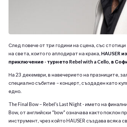
След повече от три години на сцена, със стотиц
на света, които го аплодират на крака,
HAUSER из
приключение - турнето Rebel with a Cello, в Соф
На 23 декември, в навечерието на празниците, з
специално събитие – концерт, създаден като кулм
едно.
The Final Bow – Rebel’s Last Night - името на фина
Bow, от английски “bow” означава както поклон пр
инструмент, чрез който HAUSER създава всяка сво