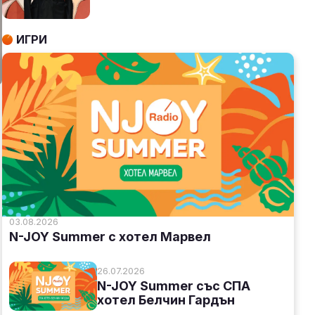
ИГРИ
03.08.2026
N-JOY Summer с хотел Марвел
26.07.2026
N-JOY Summer със СПА
хотел Белчин Гардън