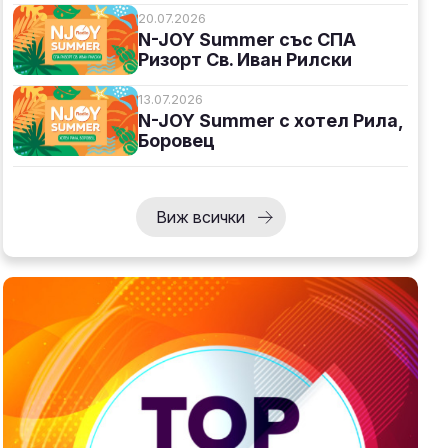
20.07.2026
N-JOY Summer със СПА
Ризорт Св. Иван Рилски
13.07.2026
N-JOY Summer с хотел Рила,
Боровец
Виж всички
т
и