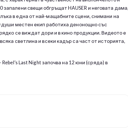
0 запалени свещи обгръщат HAUSER и неговата дама
лъка в една от най-мащабните сцени, снимани на
60 души местен екип работиха денонощно със
рядко се виждат дори и в кино продукции. Видеото е
всяка светлина и всеки кадър са част от историята,
Rebel’s Last Night започва на 12 юни (сряда) в