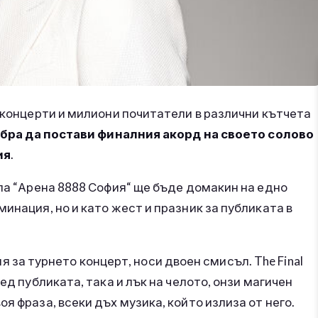
и концерти и милиони почитатели в различни кътчета
бра да постави финалния акорд на своето солово
ия
.
ала “Арена 8888 София“ ще бъде домакин на едно
инация, но и като жест и празник за публиката в
лния за турнето концерт, носи двоен смисъл. The Final
ед публиката, така и лък на челото, онзи магичен
я фраза, всеки дъх музика, който излиза от него.