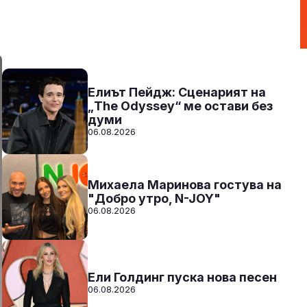
От 10 до 2 с Нейа
10:00 - 14:00
Към предаването
СЛУШАЙ
Елиът Пейдж: Сценарият на
„The Odyssey“ ме остави без
думи
06.08.2026
Михаела Маринова гостува на
"Добро утро, N-JOY"
06.08.2026
Ели Голдинг пуска нова песен
06.08.2026