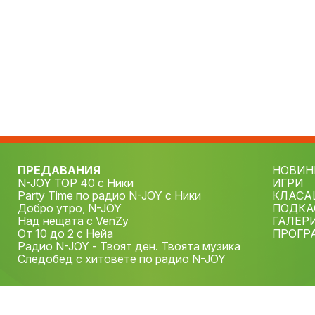
ПРЕДАВАНИЯ
НОВИН
N-JOY TOP 40 с Ники
ИГРИ
Party Time по радио N-JOY с Ники
КЛАСА
Добро утро, N-JOY
ПОДКА
Над нещата с VenZy
ГАЛЕР
От 10 до 2 с Нейа
ПРОГР
Радио N-JOY - Твоят ден. Твоята музика
Следобед с хитовете по радио N-JOY