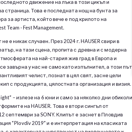
последното движение на лъка в този цикъл и
ва страница. Това е последната нощ на бунта за
ера за артиста, който вече е под крилото на
st Team - Fest Management.
не е никак случаен. През 2024 г. HAUSER свири в
атър, на тази сцена, пропита с древна и с модерна
атмосферата на най-стария жив град в Европа и
е завърна у нас не само като изпълнител, а този пъ
лантливият челист, познат в цял свят, засне цели
екип с продукцията, цялостната организация и визия.
ight“ – излезе на 6 юни и само за няколко дни обикол
тформите на HAUSER. Това е втори сингъл от
12 септември за SONY. Клипът е заснет в Пловдив
ия “Plovdiv 2019” и е интерпретация на класиката
ина, с характерната чувственост на виолончелото и