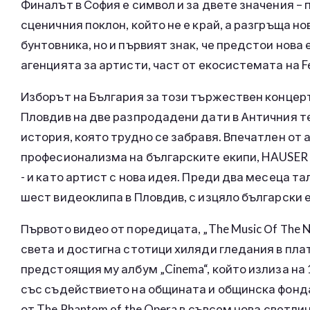
Финалът в София е символ и за двете значения – 
сценичния поклон, който не е край, а разгръща но
бунтовника, но и първият знак, че предстои нова 
агенцията за артисти, част от екосистемата на Fe
Изборът на България за този тържествен концерт 
Пловдив на две разпродадени дати в Античния те
история, която трудно се забравя. Впечатлен от 
професионализма на българските екипи, HAUSER с
- и като артист с нова идея. Преди два месеца та
шест видеоклипа в Пловдив, с изцяло български 
Първото видео от поредицата, „The Music Оf Тhe N
света и достигна стотици хиляди гледания в пла
предстоящия му албум „Cinema“, който излиза на 
със съдействието на общината и общинска фондац
от The Phantom of the Opera в съвсем нова светл