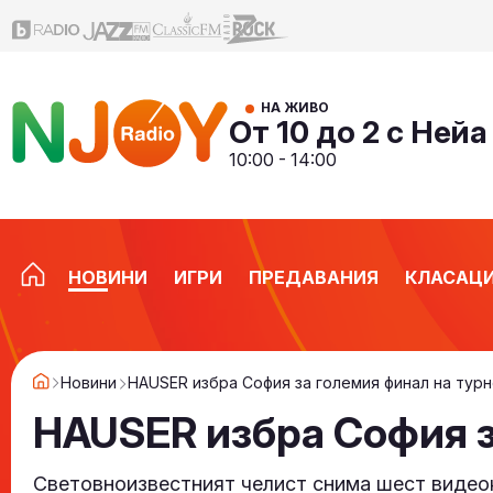
НА ЖИВО
От 10 до 2 с Нейа
10:00 - 14:00
НОВИНИ
ИГРИ
ПРЕДАВАНИЯ
КЛАСАЦ
Новини
HAUSER избра София за големия финал на турн
HAUSER избра София з
Световноизвестният челист снима шест видео