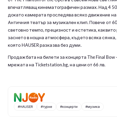
впечатляващ кинематографичен размах. Над 4 50
докато камерата проследява всяко движение на 
Античния театър за музикален клип. Повече от 
световно темпо, прецизност и естетика, каквито 
заснето в нощна атмосфера, където всяка сянка, 
която HAUSER разказва без думи.
Продажбата на билети за концерта The Final Bow – 
мрежата на Ticketstation.bg, на цени от 66 лв.
#HAUSER
#турне
#концерти
#музика