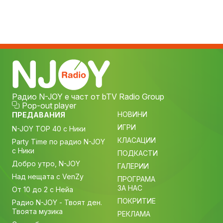
Радио N-JOY е част от bTV Radio Group
Pop-out player
НОВИНИ
ПРЕДАВАНИЯ
ИГРИ
N-JOY TOP 40 с Ники
КЛАСАЦИИ
Party Time по радио N-JOY
с Ники
ПОДКАСТИ
Добро утро, N-JOY
ГАЛЕРИИ
Над нещата с VenZy
ПРОГРАМА
ЗА НАС
От 10 до 2 с Нейа
ПОКРИТИЕ
Радио N-JOY - Твоят ден.
Твоята музика
РЕКЛАМА