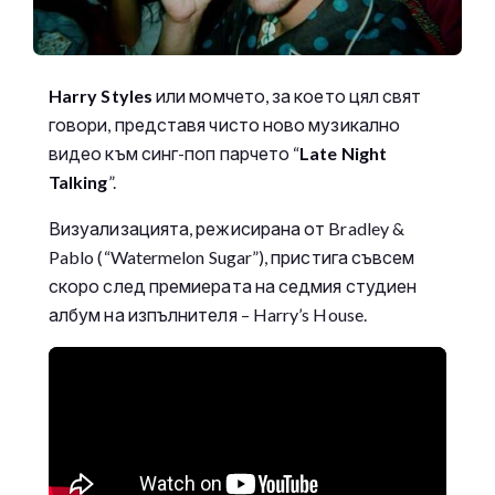
Harry Styles
или момчето, за което цял свят
говори, представя чисто ново музикално
видео към синг-поп парчето “
Late Night
Talking
”.
Визуализацията, режисирана от Bradley &
Pablo (“Watermelon Sugar”), пристига съвсем
скоро след премиерата на седмия студиен
албум на изпълнителя – Harry’s House.