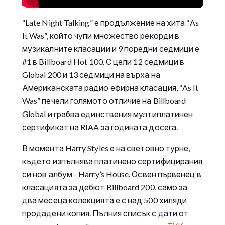
“Late Night Talking” е продължение на хита “As
It Was”, който чупи множество рекорди в
музикалните класации и 9 поредни седмици е
#1 в Billboard Hot 100. С цели 12 седмици в
Global 200 и 13 седмици на върха на
Американската радио ефирна класация, “As It
Was” печели голямото отличие на Billboard
Global и грабва единствения мултиплатинен
сертификат на RIAA за годината досега.
В момента Harry Styles е на световно турне,
където изпълнява платинено сертифицирания
си нов албум - Harry’s House. Освен първенец в
класацията за дебют Billboard 200, само за
два месеца колекцията е с над 500 хиляди
продадени копия. Пълния списък с дати от