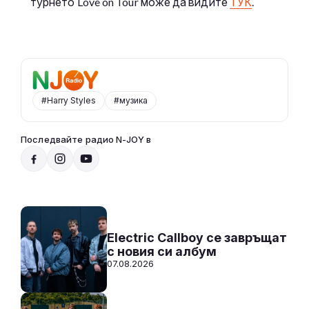
турнето Love on Tour може да видите
ТУК
.
#Harry Styles
#музика
Последвайте радио N-JOY в
От 10 до 2 с Нейа
10:00 - 14:00
Към предаването
СЛУШАЙ
Electric Callboy се завръщат
с новия си албум
07.08.2026