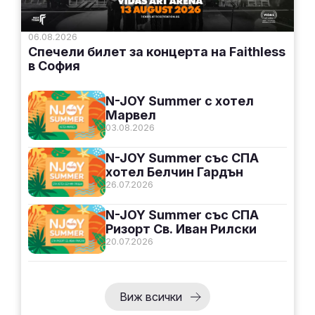
06.08.2026
Спечели билет за концерта на Faithless
в София
N-JOY Summer с хотел
Марвел
03.08.2026
N-JOY Summer със СПА
хотел Белчин Гардън
26.07.2026
N-JOY Summer със СПА
Ризорт Св. Иван Рилски
20.07.2026
Виж всички