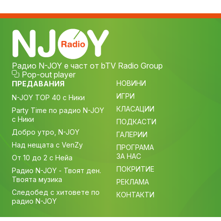
Радио N-JOY е част от bTV Radio Group
Pop-out player
НОВИНИ
ПРЕДАВАНИЯ
ИГРИ
N-JOY TOP 40 с Ники
КЛАСАЦИИ
Party Time по радио N-JOY
с Ники
ПОДКАСТИ
Добро утро, N-JOY
ГАЛЕРИИ
Над нещата с VenZy
ПРОГРАМА
ЗА НАС
От 10 до 2 с Нейа
ПОКРИТИЕ
Радио N-JOY - Твоят ден.
Твоята музика
РЕКЛАМА
Следобед с хитовете по
КОНТАКТИ
радио N-JOY