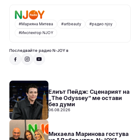
#Марияна Митева
#artbeauty
#радио njoy
#Инспектор NJOY
Последвайте радио N-JOY в
Над нещата с VenZy
14:00 - 17:00
Към предаването
СЛУШАЙ
Елиът Пейдж: Сценарият на
„The Odyssey“ ме остави
без думи
06.08.2026
Михаела Маринова гостува