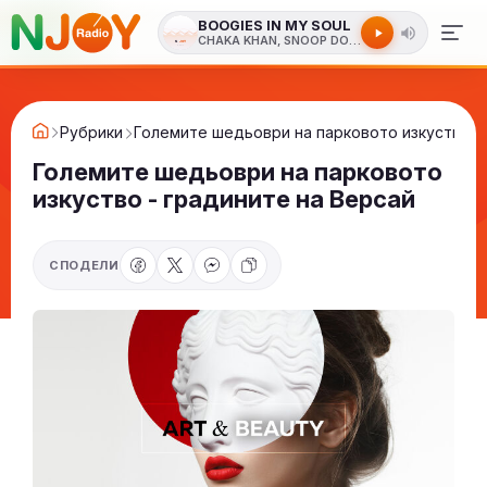
BOOGIES IN MY SOUL
CHAKA KHAN, SNOOP DOGG
Рубрики
Големите шедьоври на парковото изкуство -
Големите шедьоври на парковото
изкуство - градините на Версай
СПОДЕЛИ