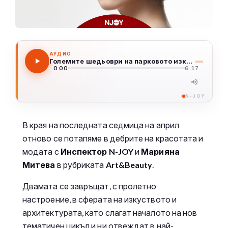
АУДИО
Големите шедьоври на парковото изкуство - градините на Версай
0:00
6:17
N-JOY
В края на последната седмица на април
отново се потапяме в дебрите на красотата и
модата с
Инспектор N-JOY
и
Марияна
Митева
в рубриката
Art&Beauty
.
Двамата се завръщат, с пролетно
настроение, в сферата на изкуството и
архитектурата, като слагат началото на нов
тематичен цикъл и ни отвеждат в най-