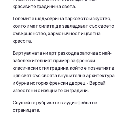
красивите градини на света.
Големите шедьоври на парковото изкуство,
които имат силата да завладяват със своето
съвършенство, хармоничност и цветна
красота.
Виртуалната ни арт разходка започва с най-
забележителният пример за френски
класически стил градина, който е познатият в
цял свят със своята внушителна архитектура
и бурна история френски дворец - Версай,
известен и с изящните си градини.
Слушайте рубриката в аудиофайла на
страницата.