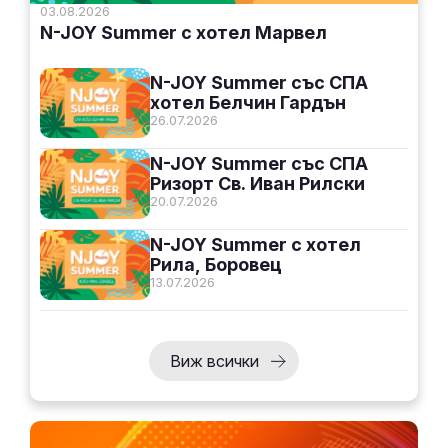
03.08.2026
N-JOY Summer с хотел Марвел
N-JOY Summer със СПА
хотел Белчин Гардън
26.07.2026
N-JOY Summer със СПА
Ризорт Св. Иван Рилски
20.07.2026
N-JOY Summer с хотел
Рила, Боровец
13.07.2026
Виж всички