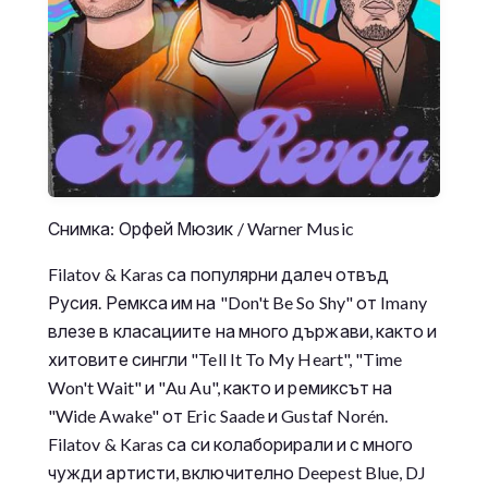
Снимка: Орфей Мюзик / Warner Music
Filatov & Karas са популярни далеч отвъд
Русия. Ремкса им на "Don't Be So Shy" от Imany
влезе в класациите на много държави, както и
хитовите сингли "Tell It To My Heart", "Time
Won't Wait" и "Au Au", както и ремиксът на
"Wide Awake" от Eric Saade и Gustaf Norén.
Filatov & Karas са си колаборирали и с много
чужди артисти, включително Deepest Blue, DJ