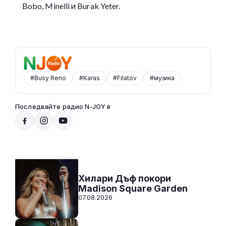
Bobo, Minelli и Burak Yeter.
#Busy Reno
#Karas
#Filatov
#музика
Последвайте радио N-JOY в
Радио N-JOY - Твоят ден. Твоята музика
20:00 - 07:00
Към предаването
СЛУШАЙ
Хилари Дъф покори
Madison Square Garden
07.08.2026