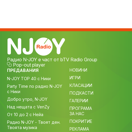
Радио N-JOY е част от bTV Radio Group
Pop-out player
НОВИНИ
ПРЕДАВАНИЯ
ИГРИ
N-JOY TOP 40 с Ники
КЛАСАЦИИ
Party Time по радио N-JOY
с Ники
ПОДКАСТИ
Добро утро, N-JOY
ГАЛЕРИИ
Над нещата с VenZy
ПРОГРАМА
ЗА НАС
От 10 до 2 с Нейа
ПОКРИТИЕ
Радио N-JOY - Твоят ден.
Твоята музика
РЕКЛАМА