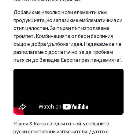
Добавихме няколко нови елементи към
продукцията, но запазихме емблематичния си
стил цялостен. За първи път използваме
тромпет. Комбинацията от бас и баслиния
също е добра 'дълбока' идея. Надяваме се, че
разполагаме с достатъчно, за да пробием
пътя си до Западна Европа през пандемията".
Filatov & Karas са едни от най-успешните
руски електронни изпълнители. Дуото е