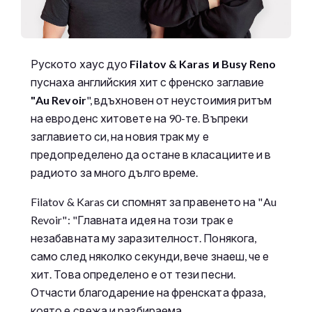
Руското хаус дуо
Filatov & Karas и Busy Reno
пуснаха английския хит с френско заглавие
"Au Revoir
", вдъхновен от неустоимия ритъм
на евроденс хитовете на 90-те. Въпреки
заглавието си, на новия трак му е
предопределено да остане в класациите и в
радиото за много дълго време.
Filatov & Karas си спомнят за правенето на "Au
Revoir": "Главната идея на този трак е
незабавната му заразителност. Понякога,
само след няколко секунди, вече знаеш, че е
хит. Това определено е от тези песни.
Отчасти благодарение на френската фраза,
която е свежа и разбираема.