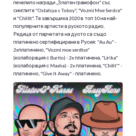
печелило награди „Златен грамофон" със
синглите "Ostatsya s Toboy", "Vozmi Moe Serdce"
и "Chillit". Те завършиха 2020 в топ 10 на най-
популярните артисти в руското радио.
Редица от парчетата на дуото са също
платинено сертифицирани в Русия: "Au Au" -
2xплатинено, "Vozmi moe serdtse"
(колаборация с Burito) - 2x платинена, "Lirika"
(колаборация с Masha) - 2x платинена, "Chilit'" -
платинено, "Give It Away" - платинено.