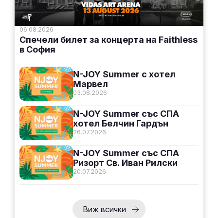
06.08.2026
Спечели билет за концерта на Faithless
в София
N-JOY Summer с хотел
Марвел
03.08.2026
N-JOY Summer със СПА
хотел Белчин Гардън
26.07.2026
N-JOY Summer със СПА
Ризорт Св. Иван Рилски
20.07.2026
Виж всички