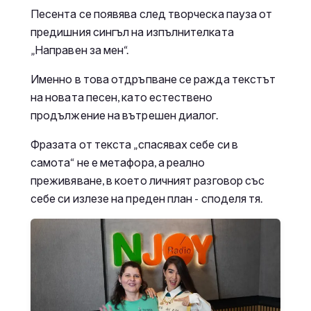
Песента се появява след творческа пауза от
предишния сингъл на изпълнителката
„Направен за мен“.
Именно в това отдръпване се ражда текстът
на новата песен, като естествено
продължение на вътрешен диалог.
Фразата от текста „спасявах себе си в
самота“ не е метафора, а реално
преживяване, в което личният разговор със
себе си излезе на преден план - споделя тя.