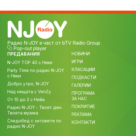
Радио N-JOY е част от bTV Radio Group
Pop-out player
НОВИНИ
ПРЕДАВАНИЯ
ИГРИ
N-JOY TOP 40 с Ники
КЛАСАЦИИ
Party Time по радио N-JOY
с Ники
ПОДКАСТИ
Добро утро, N-JOY
ГАЛЕРИИ
Над нещата с VenZy
ПРОГРАМА
ЗА НАС
От 10 до 2 с Нейа
ПОКРИТИЕ
Радио N-JOY - Твоят ден.
Твоята музика
РЕКЛАМА
Следобед с хитовете по
КОНТАКТИ
радио N-JOY