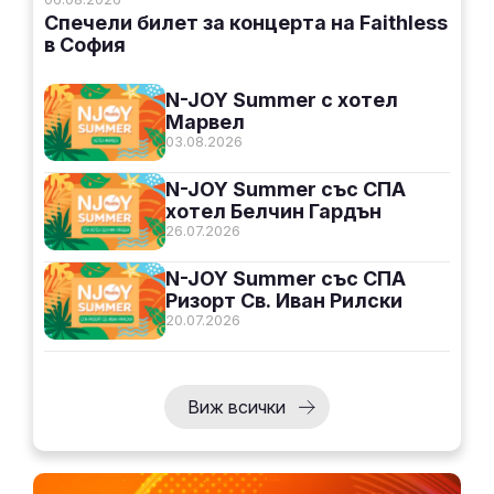
Спечели билет за концерта на Faithless
в София
N-JOY Summer с хотел
Марвел
03.08.2026
N-JOY Summer със СПА
хотел Белчин Гардън
26.07.2026
N-JOY Summer със СПА
Ризорт Св. Иван Рилски
20.07.2026
Виж всички