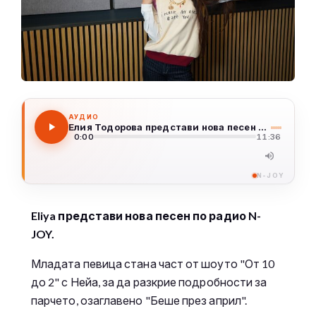
АУДИО
Елия Тодорова представи нова песен по радио N-JOY
0:00
11:36
N-JOY
Eliya представи нова песен по радио N-
JOY.
Младата певица стана част от шоуто "От 10
до 2" с Нейа, за да разкрие подробности за
парчето, озаглавено "Беше през април".