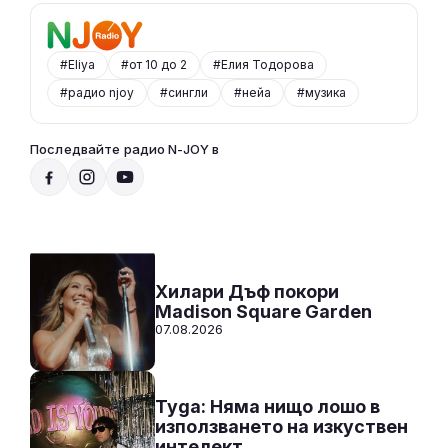
#Eliya
#от 10 до 2
#Елия Тодорова
#радио njoy
#сингли
#нейа
#музика
Последвайте радио N-JOY в
Радио N-JOY - САМО ХИТОВЕ!
00:00 - 12:00
Към предаването
СЛУШАЙ
Хилари Дъф покори
Madison Square Garden
07.08.2026
Tyga: Няма нищо лошо в
използването на изкуствен
интелект