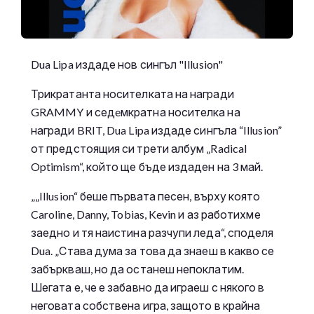
Dua Lipa издаде нов сингъл "Illusion"
Трикратанта носителката на награди
GRAMMY и седeмкратна носителка на
награди BRIT, Dua Lipa издаде сингъла “Illusion”
от предстоящия си трети албум „Radical
Optimism“, който ще бъде издаден на 3 май.
„„Illusion“ беше първата песен, върху която
Caroline, Danny, Tobias, Kevin и аз работихме
заедно и тя наистина разчупи леда“, споделя
Dua. „Става дума за това да знаеш в какво се
забъркваш, но да останеш непоклатим.
Шегата е, че е забавно да играеш с някого в
неговата собствена игра, защото в крайна