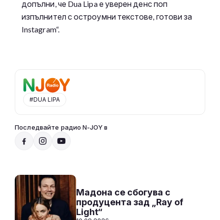
допълни, че Dua Lipa е уверен денс поп
изпълнител с остроумни текстове, готови за
Instagram“.
#DUA LIPA
Последвайте радио N-JOY в
N-JOY TOP 40 с Ники /повторение/
21:00 - 23:59
Към предаването
СЛУШАЙ
Мадона се сбогува с
продуцента зад „Ray of
Light“