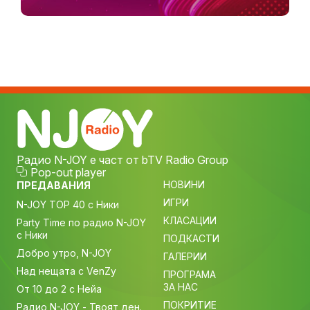
Радио N-JOY е част от bTV Radio Group
Pop-out player
НОВИНИ
ПРЕДАВАНИЯ
ИГРИ
N-JOY TOP 40 с Ники
КЛАСАЦИИ
Party Time по радио N-JOY
с Ники
ПОДКАСТИ
Добро утро, N-JOY
ГАЛЕРИИ
Над нещата с VenZy
ПРОГРАМА
ЗА НАС
От 10 до 2 с Нейа
ПОКРИТИЕ
Радио N-JOY - Твоят ден.