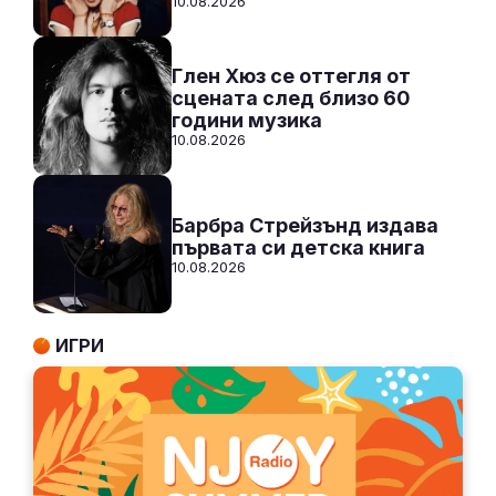
10.08.2026
Глен Хюз се оттегля от
сцената след близо 60
години музика
10.08.2026
Барбра Стрейзънд издава
първата си детска книга
10.08.2026
ИГРИ