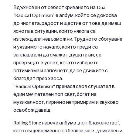
Вдъхновен от себеоткриването на Dua,
“Radical Optimism” е албум, който се докосва
до чистата, радост и щастие от това да имаш
яснота в ситуации, които някога са
изглеждали невъзможни. Трудното сбогуване
и уязвимото начало, които преди са
заплашвали да смажат душата ви, се
превръщат в успех, когато изберете
оптимизма и започнете да се движите с
благодат през хаоса.
"Radical Optimism" пренася своя слушател в
един мечтателен поп свят, богат на
музикалност, лирично непримирим и звуково
освобождаващ.
Rolling Stone нарече албума „поп блаженство“,
като същевременно отбеляза, че е „уникален и