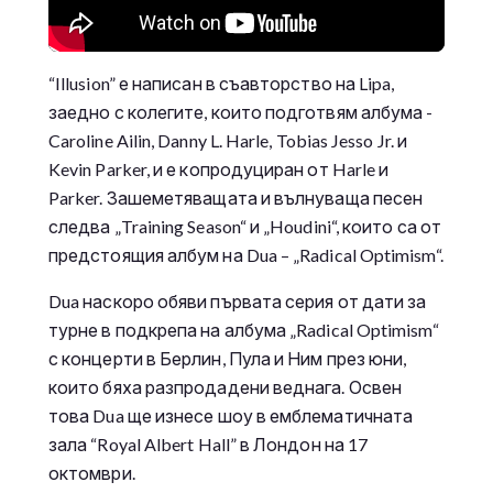
“Illusion” е написан в съавторство на Lipa,
заедно с колегите, които подготвям албума -
Caroline Ailin, Danny L. Harle, Tobias Jesso Jr. и
Kevin Parker, и е копродуциран от Harle и
Parker. Зашеметяващата и вълнуваща песен
следва „Training Season“ и „Houdini“, които са от
предстоящия албум на Dua – „Radical Optimism“.
Dua наскоро обяви първата серия от дати за
турне в подкрепа на албума „Radical Optimism“
с концерти в Берлин, Пула и Ним през юни,
които бяха разпродадени веднага. Освен
това Dua ще изнесе шоу в емблематичната
зала “Royal Albert Hall” в Лондон на 17
октомври.