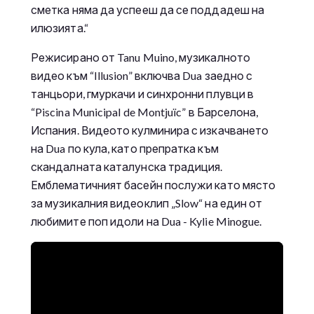
сметка няма да успееш да се поддадеш на
илюзията.“
Режисирано от Tanu Muino, музикалното
видео към “Illusion” включва Dua заедно с
танцьори, гмуркачи и синхронни плувци в
“Piscina Municipal de Montjuïc” в Барселона,
Испания. Видеото кулминира с изкачването
на Dua по кула, като препратка към
скандалната каталунска традиция.
Емблематичният басейн послужи като място
за музикалния видеоклип „Slow“ на един от
любимите поп идоли на Dua - Kylie Minogue.