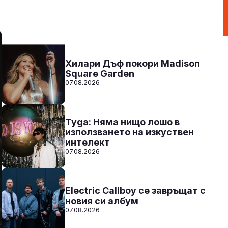
12:00 - 00:00
Към предаването
СЛУШАЙ
Хилари Дъф покори Madison
Square Garden
07.08.2026
Tyga: Няма нищо лошо в
използването на изкуствен
интелект
07.08.2026
Electric Callboy се завръщат с
новия си албум
07.08.2026