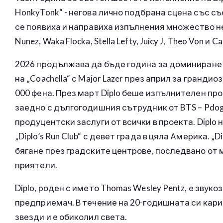
HonkyTonk“ - негова лично подбрана сцена със с
се появиха и направиха изпълнения множество нег
Nunez, Waka Flocka, Stella Lefty, Juicy J, Theo Von и Ca
2026 продължава да бъде година за доминиране на
на „Coachella“ с Major Lazer през април за гранд
000 фена. През март Diplo беше изпълнителен пр
заедно с дългогодишния сътрудник от BTS – Pdog
продуцентски заслуги от всички в проекта. Dipl
„Diplo’s Run Club“ с девет града в цяла Америка. „
бягане през градските центрове, последвано от м
приятели.
Diplo, роден с името Thomas Wesley Pentz, е зву
предприемач. В течение на 20-годишната си кари
звезди и е обиколил света.