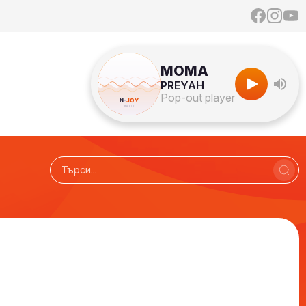
МОМА
PREYAH
Pop-out player
Радио N-JOY - Твоят ден. Твоята музика