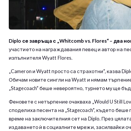
Diplo се завръща с „Whitcomb vs. Flores“ – два 
участието на награждавания певец и автор на песн
изпълнителя Wyatt Flores.
„Cameron и Wyatt просто са страхотни“, казва Dip
Обичам новите сингли на Wyatt и нямам търпение
„Stagecoach“ беше невероятно, турнето му ще бъ
Феновете с нетърпение очакваха „Would U Still Lov
споделиха песента на „Stagecoach“, където беше
време на заключителния сет на Diplo. През цял
издаването ѝ в социалните мрежи, засилвайки оч