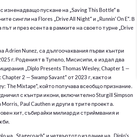
 изненадващо пускане на „Saving This Bottle“ в
ингли на Flores „Drive All Night“ и „Runnin’ On E“. В
а път и през есента в рамките на своето турне „Drive
 на Adrien Nunez, са дългоочаквания първи кънтри
 2025 г. Роденият в Тупело, Мисисипи, е издал два
рания „Diplo Presents Thomas Wesley, Chapter 1 —
y: Chapter 2 — Swamp Savant“ от 2023 г, както и
ley: The Mixtape“, който получава всеобщо признание.
дничил с кънтри икони, включително Sturgill Simpson
ren Morris, Paul Cauthen и други в трите проекта.
ветовен хит, събирайки милиарди стриймвания и
жби.
o на „Stagecoach“ и четвъртото издание на „Diplo’s