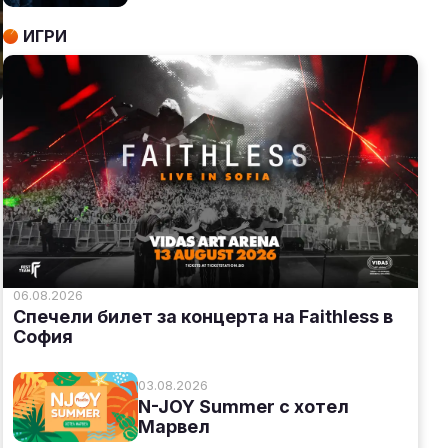
ИГРИ
06.08.2026
Спечели билет за концерта на Faithless в
София
03.08.2026
N-JOY Summer с хотел
Марвел