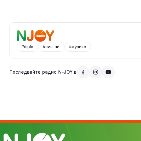
#diplo
#сингли
#музика
Последвайте радио N-JOY в