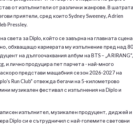
ъстав от изпълнители от различни жанрове. В шатрат
ови приятели, сред които Sydney Sweeney, Adrien
leb Pressley.
 света за Diplo, който се завърна на главната сцена
иозно, обхващащо кариерата му изпълнение пред над 8
одуцент на дългоочаквания албум на BTS – „ARIRANG“
g, и лично продуцира пет парчета - най-много
o наскоро представи мащабния сезон 2026-2027 на
Diplo’s Run Club“ отвежда бегачи на 5-километрово
ини музикален фестивал с изпълнения на Diplo и
козаписен изпълнител, музикален продуцент, диджей и
ера Diplo си е сътрудничил с най-големите световни