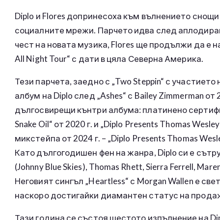
Diplo и Flores допринесоха към вълнението снощи с
социалните мрежи. Парчето идва след аплодираните с
чест на новата музика, Flores ще продължи да е н
All Night Tour“ с дати в цяла Северна Америка.
Тези парчета, заедно с „Two Steppin“ с участието
албум на Diplo след „Ashes“ с Bailey Zimmerman от
дългосвирещи кънтри албума: платинено сертифици
Snake Oil“ от 2020 г. и „Diplo Presents Thomas Wesle
микстейпа от 2024 г. – „Diplo Presents Thomas Wes
Като дългогодишен фен на жанра, Diplo си е сътру
(Johnny Blue Skies), Thomas Rhett, Sierra Ferrell, Ma
Неговият сингъл „Heartless“ с Morgan Wallen е с
наскоро достигайки диамантен статус на прода
Тази година се състоя шестото изпълнение на Dipl