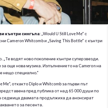
нови кънтри сингъла
: „Would U Still Love Me“ с
и Cameron Whitcomb и „Saving This Bottle“ с кънтри
lo. „Те водят ново поколение кънтри суперзвезди.
 за още нова музика. Изпълнението на Cameron на
де нещо специално.“
e Me“, откакто Diplo и Whitcomb за първи път
 представена пред публика от над 65 000 души по
ата седмица двамата продължиха да анонсират
акването за песента.