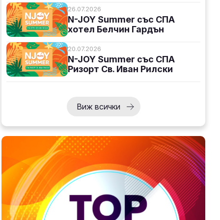
26.07.2026
N-JOY Summer със СПА
хотел Белчин Гардън
20.07.2026
N-JOY Summer със СПА
Ризорт Св. Иван Рилски
Виж всички