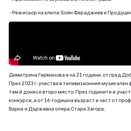
- Режисьор на клипа: Боян Фераджиев и Продуц
Димитрина Германова е на 21 години, от град Доб
През 2023 г. участва в телевизионния музикален 
там й донесе второ място. През годините е уча
конкурси, а от 16-годишна възраст е част от п
Варна и Държавна опера Стара Загора.