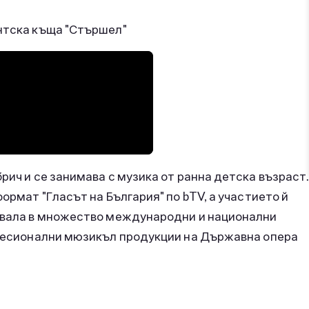
ентска къща "Стършел"
рич и се занимава с музика от ранна детска възраст
формат "Гласът на България" по bTV, а участието й
ствала в множество международни и национални
рофесионални мюзикъл продукции на Държавна опера