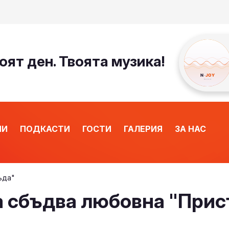
оят ден. Твоята музика!
ИИ
ПОДКАСТИ
ГОСТИ
ГАЛЕРИЯ
ЗА НАС
ъда"
 сбъдва любовна "Прис