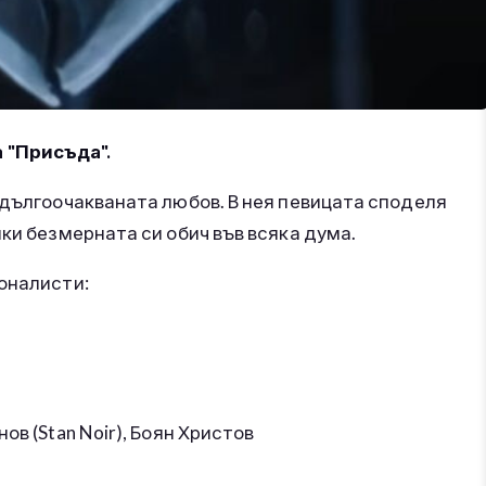
 "Присъда".
 дългоочакваната любов. В нея певицата споделя
йки безмерната си обич във всяка дума.
ионалисти:
в (Stan Noir), Боян Христов