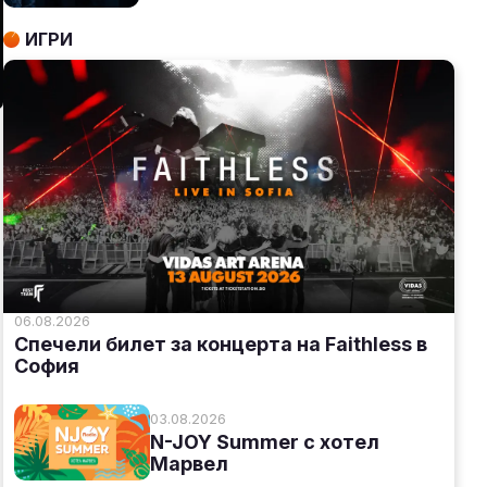
ИГРИ
06.08.2026
Спечели билет за концерта на Faithless в
София
03.08.2026
N-JOY Summer с хотел
Марвел