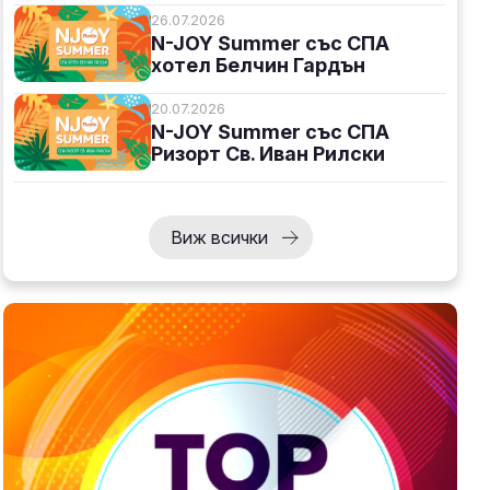
26.07.2026
N-JOY Summer със СПА
хотел Белчин Гардън
20.07.2026
N-JOY Summer със СПА
Ризорт Св. Иван Рилски
Виж всички
.