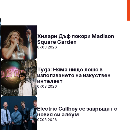
00:00 - 12:00
Към предаването
СЛУШАЙ
Хилари Дъф покори Madison
Square Garden
07.08.2026
Tyga: Няма нищо лошо в
използването на изкуствен
интелект
07.08.2026
Electric Callboy се завръщат с
новия си албум
07.08.2026