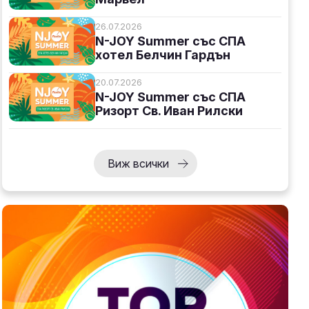
26.07.2026
N-JOY Summer със СПА
хотел Белчин Гардън
20.07.2026
N-JOY Summer със СПА
Ризорт Св. Иван Рилски
Виж всички