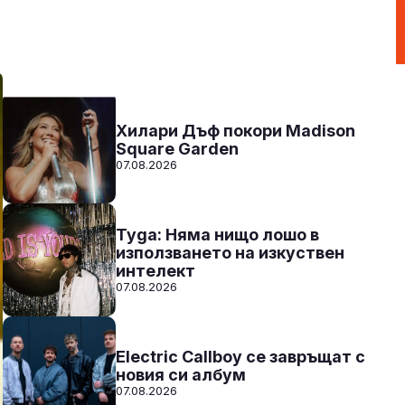
Радио N-JOY - Твоят ден. Твоята музика
20:00 - 00:00
Към предаването
СЛУШАЙ
Хилари Дъф покори Madison
Square Garden
07.08.2026
Tyga: Няма нищо лошо в
използването на изкуствен
интелект
07.08.2026
Electric Callboy се завръщат с
новия си албум
07.08.2026