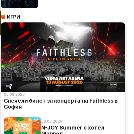
ИГРИ
06.08.2026
Спечели билет за концерта на Faithless в
София
03.08.2026
N-JOY Summer с хотел
Марвел