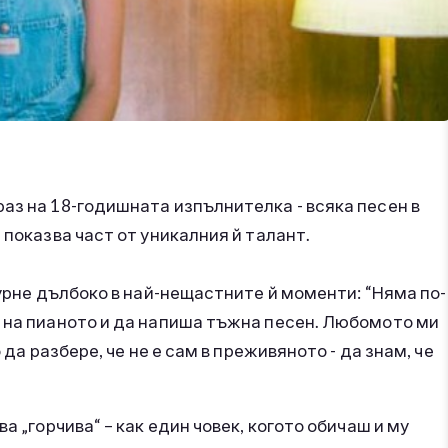
аз на 18-годишната изпълнителка - всяка песен в
 показва част от уникалния й талант.
мурне дълбоко в най-нещастните й моменти: “Няма по-
а на пианото и да напиша тъжна песен. Любомото ми
 да разбере, че не е сам в преживяното - да знам, че
ората“.
а „горчива“ – как един човек, когото обичаш и му