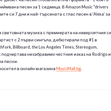
иймвана песен за 1 седмица. В Amazon Music “drivers
те си 7 дни и най-търсената с глас песен в ‘Alexa’ за
на световната музика с премиерата на невероятния с
 артист с 2 първи сингъла, дебютирали под #1 в
fork, Billboard, the Los Angeles Times, Stereogum,
 подчертава незабравимо честния изказ на Rodrigo и
на песни.
 носител в онлайн магазина
MusicMall.bg
.