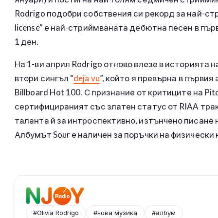
Rodrigo подобри собствения си рекорд за най-стр
license” е най-стриймваната дебютна песен в първи
1 ден.
На 1-ви април Rodrigo отново влезе в историята 
втори сингъл “
deja vu
”, който я превърна в първия
Billboard Hot 100. С признание от критиците на Pitch
сертифицираният със златен статус от RIAA трак
таланта й за интроспективно, изтънчено писане 
Албумът Sour е наличен за поръчки на физически
#Olivia Rodrigo
#нова музика
#албум