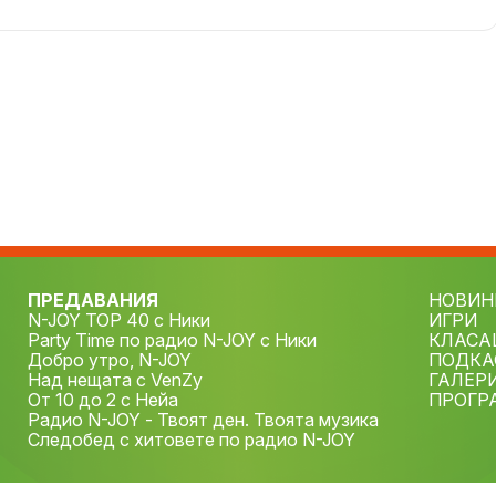
ПРЕДАВАНИЯ
НОВИН
N-JOY TOP 40 с Ники
ИГРИ
Party Time по радио N-JOY с Ники
КЛАСА
Добро утро, N-JOY
ПОДКА
Над нещата с VenZy
ГАЛЕР
От 10 до 2 с Нейа
ПРОГР
Радио N-JOY - Твоят ден. Твоята музика
Следобед с хитовете по радио N-JOY