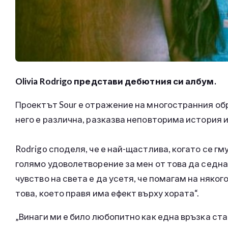
Olivia Rodrigo представи дебютния си албум.
Проектът Sour е отражение на многостранния обр
него е различна, разказва неповторима история и
Rodrigo споделя, че е най-щастлива, когато се г
голямо удоволетворение за мен от това да седн
чувство на света е да усетя, че помагам на някого
това, което правя има ефект върху х
„Винаги ми е било любопитно как една връзка став