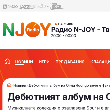
НА ЖИВО
Радио N-JOY - Тв
20:00 - 00:00
НОВИНИ
ИГРИ
ПРЕДАВАНИЯ
КЛАСАЦ
Новини
Дебютният албум на Olivia Rodrigo вече е фак
Дебютният албум на Ol
Музикалната колекция е озаглавена Sour и е а