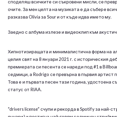
споделяш всичките си съкровени мисли, се превр
очите. За мен целта на музиката е да събере вси
разказва Olivia за Sour и от къде идва името му.
Заедно с албума излезе и видеоклип към акустична
Хипнотизиращата и минималистична форма на алт
целия свят на 8 януари 2021 г. с историческия де
премиерата си песента се нареди под #1 в Billbo
седмици, а Rodrigo се превърна в първия артист 
Това е и първата песен тази година, удостоена с
статус от RIAA.
“drivers license” счупи и рекорда в Spotify за най
януари) и постигна най-голям седмичен стриймин