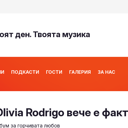
оят ден. Твоята музика
ИИ
ПОДКАСТИ
ГОСТИ
ГАЛЕРИЯ
ЗА НАС
т
ivia Rodrigo вече е фак
лбум за горчивата любов