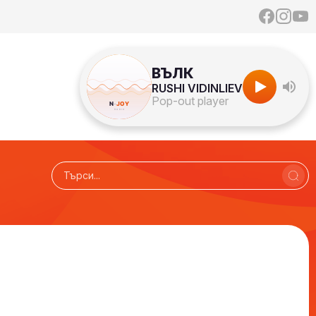
ВЪЛК
RUSHI VIDINLIEV
Pop-out player
т