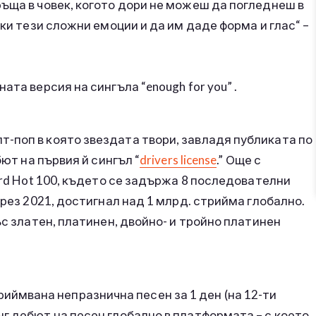
ъща в човек, когото дори не можеш да погледнеш в
чки тези сложни емоции и да им даде форма и глас“ –
та версия на сингъла “enough for you” .
-поп в която звездата твори, завладя публиката по
бют на първия й сингъл “
drivers license
.” Още с
ard Hot 100, където се задържа 8 последователни
през 2021, достигнал над 1 млрд. стрийма глобално.
ъс златен, платинен, двойно- и тройно платинен
-стриймвана непразнична песен за 1 ден (на 12-ти
г дебют на песен глобално в платформата – с което