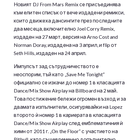
Новият DJ From Mars Remix се присъединява
към елитен списък от вече издадени ремикси,
които движеха дансингите през последните
два месеца, включително Joel Corry Remix,
издаден на 27 март, версия на Arno Cost and
Norman Doray, издадена на 3 април, и flip от
Seth Hills, издаден на 24 април.
Импулсът зад сътрудничеството е
неоспорим, тъй като „Save Me Tonight“
официално се изкачи до номер 1 в класацията
Dance/Mix Show Airplay на Billboard на 2 май.
Това постижение бележи огромен възход и за
двамата изпълнители, осигурявайки на Lopez
второто ѝ номер 1 в кариерата в класацията
Dance/Mix Show Airplay след емблематичния ѝ
химн от 2011 г. „On the Floor“ с участието на
Pitbull, като същевременно допълнително