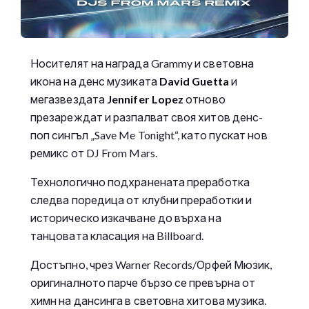
Носителят на награда Grammy и световна
икона на денс музиката
David Guetta
и
мегазвездата
Jennifer Lopez
отново
презареждат и разпалват своя хитов денс-
поп сингъл „Save Me Tonight“, като пускат нов
ремикс от DJ From Mars.
Технологично подхранената преработка
следва поредица от клубни преработки и
историческо изкачване до върха на
танцовата класация на Billboard.
Достъпно, чрез Warner Records/Орфей Мюзик,
оригиналното парче бързо се превърна от
химн на дансинга в световна хитова музика.