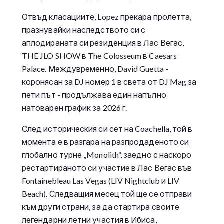
Отвъд класациите, Lopez прекара пролетта,
празнувайки наследството си с
аплодираната си резиденция в Лас Вегас,
THE JLO SHOW в The Colosseum в Caesars
Palace. Междувременно, David Guetta -
коронясан за DJ номер 1 в света от DJ Mag за
пети път - продължава един напълно
натоварен график за 2026 г.
След историческия си сет на Coachella, той в
момента е в разгара на разпродаденото си
глобално турне „Monolith“, заедно с наскоро
рестартираното си участие в Лас Вегас във
Fontainebleau Las Vegas (LIV Nightclub и LIV
Beach). Следващия месец той ще се отправи
към други страни, за да стартира своите
легендарни летни участия в Ибиса,