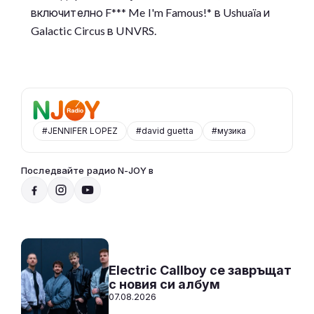
включително F*** Me I'm Famous!* в Ushuaïa и
Galactic Circus в UNVRS.
#JENNIFER LOPEZ
#david guetta
#музика
Последвайте радио N-JOY в
От 10 до 2 с Нейа
10:00 - 14:00
Към предаването
СЛУШАЙ
Electric Callboy се завръщат
с новия си албум
07.08.2026