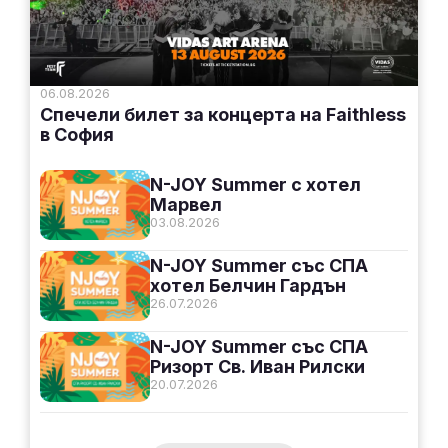
06.08.2026
Спечели билет за концерта на Faithless
в София
N-JOY Summer с хотел
Марвел
03.08.2026
N-JOY Summer със СПА
хотел Белчин Гардън
26.07.2026
N-JOY Summer със СПА
Ризорт Св. Иван Рилски
20.07.2026