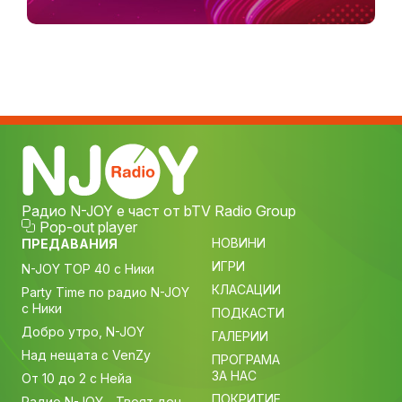
Радио N-JOY е част от bTV Radio Group
Pop-out player
НОВИНИ
ПРЕДАВАНИЯ
ИГРИ
N-JOY TOP 40 с Ники
КЛАСАЦИИ
Party Time по радио N-JOY
с Ники
ПОДКАСТИ
Добро утро, N-JOY
ГАЛЕРИИ
Над нещата с VenZy
ПРОГРАМА
ЗА НАС
От 10 до 2 с Нейа
ПОКРИТИЕ
Радио N-JOY - Твоят ден.