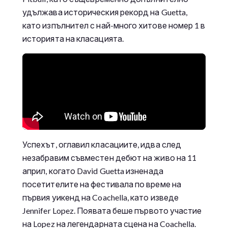
удължава историческия рекорд на Guetta,
като изпълнител с най-много хитове номер 1 в
историята на класацията.
Успехът, оглавил класациите, идва след
незабравим съвместен дебют на живо на 11
април, когато David Guetta изненада
посетителите на фестивала по време на
първия уикенд на Coachella, като изведе
Jennifer Lopez. Появата беше първото участие
на Lopez на легендарната сцена на Coachella.