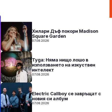
00:00 - 12:00
Към предаването
СЛУШАЙ
Хилари Дъф покори Madison
Square Garden
07.08.2026
Tyga: Няма нищо лошо в
използването на изкуствен
интелект
07.08.2026
Electric Callboy се завръщат с
новия си албум
07.08.2026