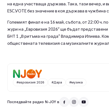
на една участваща държава. Така, тази вечер, и
ESC.VOTE без значение в коя държава в чужбина 
Големият финал е на 16 май, събота, от 22:00 ч. п
жури на „Евровизия 2026“ ще бъдат представени
БНТ 1 „В ритъма на града“ Владимира Илиева. Ко
обществената телевизия са музикалните журнали
#евровизия 2026
#Дара
#музика
Последвайте радио N-JOY в