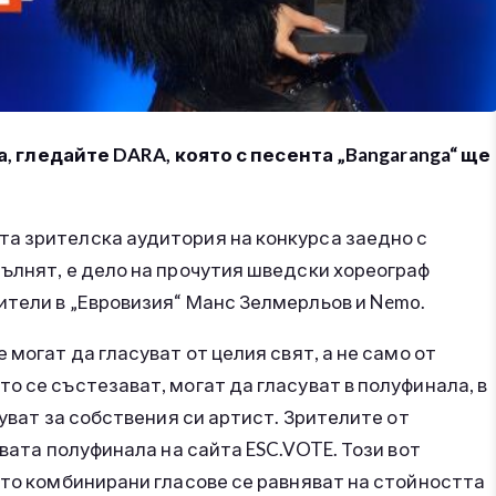
на, гледайте DARA, която с песента „Bangaranga“ ще
а зрителска аудитория на конкурса заедно с
ълнят, е дело на прочутия шведски хореограф
ители в „Евровизия“ Манс Зелмерльов и Nemo.
 могат да гласуват от целия свят, а не само от
о се състезават, могат да гласуват в полуфинала, в
суват за собствения си артист. Зрителите от
двата полуфинала на сайта ESC.VOTE. Този вот
ито комбинирани гласове се равняват на стойността