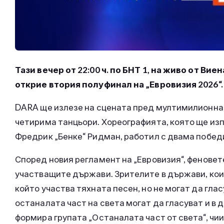
Тази вечер от 22:00 ч. по БНТ 1, на живо от Вие
открие втория полуфинал на „Евровизия 2026“.
DARA ще излезе на сцената пред мултимилионнат
четирима танцьори. Хореографията, която ще изп
Фредрик „Бенке“ Ридман, работил с двама побед
Според новия регламент на „Евровизия“, феновете
участващите държави. Зрителите в държави, коит
който участва тяхната песен, но не могат да гла
останалата част на света могат да гласуват и в 
формира групата „Останалата част от света“, чи