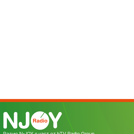
Радио N-JOY е част от bTV Radio Group