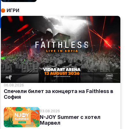
ИГРИ
06.08.2026
Спечели билет за концерта на Faithless в
София
03.08.2026
N-JOY Summer с хотел
Марвел