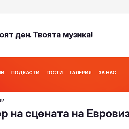
оят ден. Твоята музика!
ИИ
ПОДКАСТИ
ГОСТИ
ГАЛЕРИЯ
ЗА НАС
зия
р на сцената на Еврови