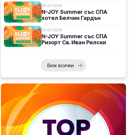
26.07.2026
N-JOY Summer със СПА
хотел Белчин Гардън
20.07.2026
N-JOY Summer със СПА
Ризорт Св. Иван Рилски
Виж всички