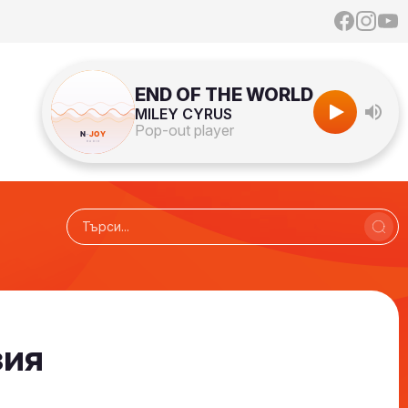
END OF THE WORLD
MILEY CYRUS
Pop-out player
зия
Радио N-JOY - Твоят ден. Твоята музика!