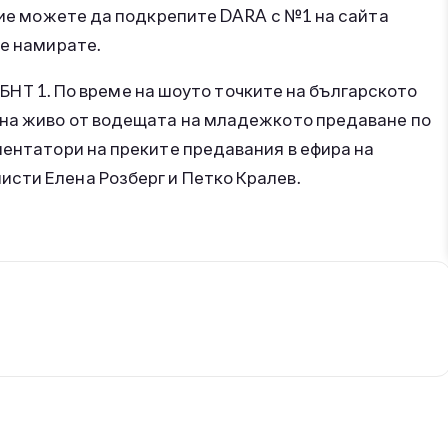
 вие можете да подкрепите DARA с №1 на сайта
се намирате.
о БНТ 1. По време на шоуто точките на българското
 на живо от водещата на младежкото предаване по
ментатори на преките предавания в ефира на
сти Елена Розберг и Петко Кралев.