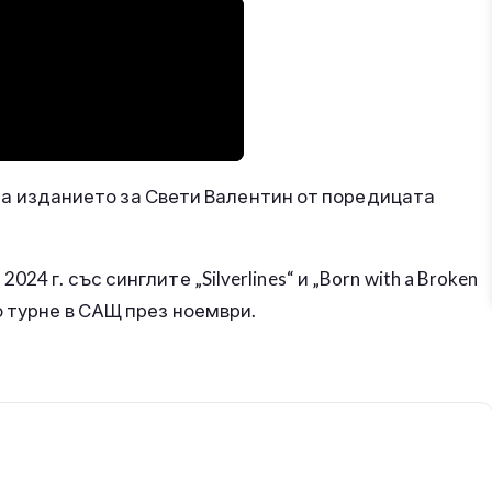
t“ за изданието за Свети Валентин от поредицата
 г. със синглите „Silverlines“ и „Born with a Broken
о турне в САЩ през ноември.