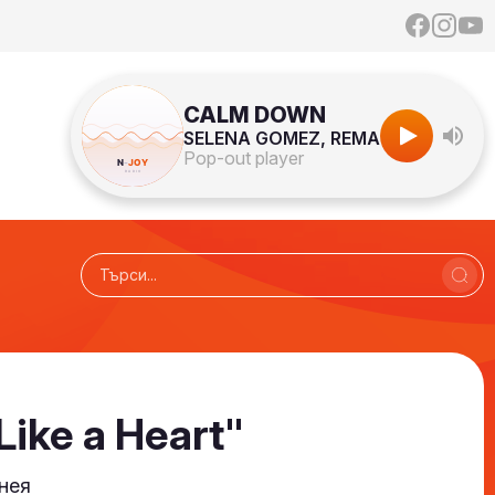
CALM DOWN
SELENA GOMEZ, REMA
Pop-out player
ike a Heart"
 нея