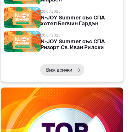
26.07.2026
N-JOY Summer със СПА
хотел Белчин Гардън
20.07.2026
N-JOY Summer със СПА
Ризорт Св. Иван Рилски
Виж всички