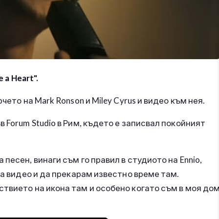
 a Heart".
чето на Mark Ronson и Miley Cyrus и видео към нея.
 Forum Studio в Рим, където е записвал покойният
песен, винаги съм го правил в студиото на Ennio,
ва видео и да прекарам известно време там.
твието на икона там и особено когато съм в моя до