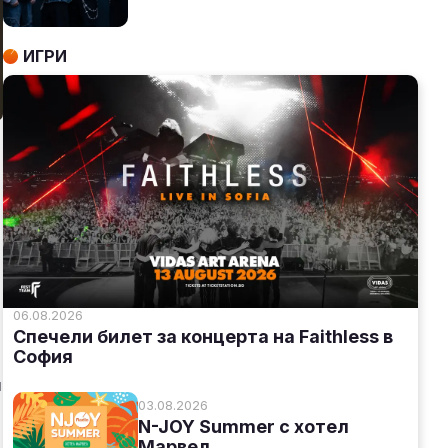
ИГРИ
06.08.2026
Спечели билет за концерта на Faithless в
София
м
03.08.2026
N-JOY Summer с хотел
Марвел