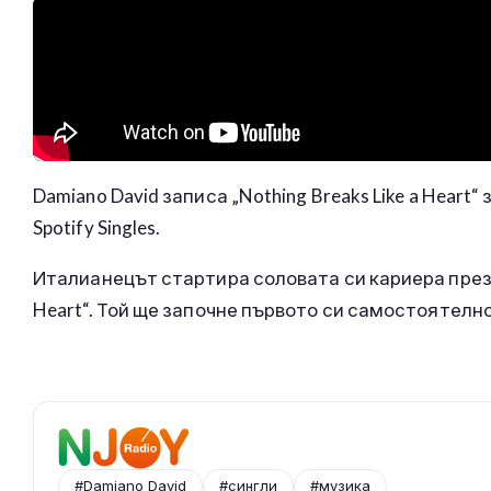
Damiano David записа „Nothing Breaks Like a Hear
Spotify Singles.
Италианецът стартира соловата си кариера през 2024
Heart“. Той ще започне първото си самостоятелн
#Damiano David
#сингли
#музика