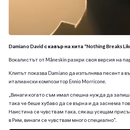
Damiano David с кавър на хита "Nothing Breaks Like
Вокалистът от Måneskin разкри своя версия на пар
Клипът показва Damiano да изпълнява песента във
италиански композитор Ennio Morricone.
„Винаги когато съм имал спешна нужда да запиша 
така че беше хубаво да се върна и да заснема то
Наистина се чувствам така, сякаш усещам присъс
в Рим, винаги се чувствам много специално“.