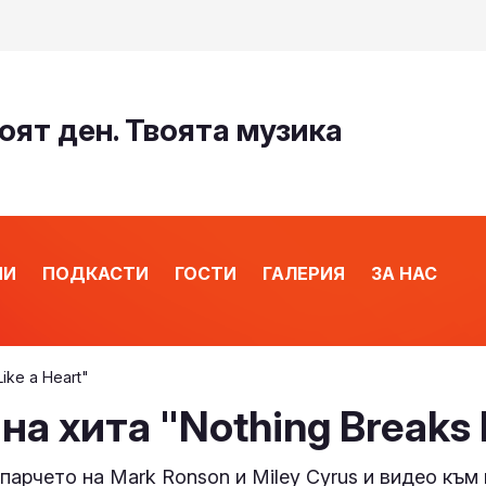
оят ден. Твоята музика
ИИ
ПОДКАСТИ
ГОСТИ
ГАЛЕРИЯ
ЗА НАС
ike a Heart"
на хита "Nothing Breaks L
парчето на Mark Ronson и Miley Cyrus и видео към