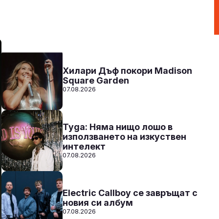
Радио N-JOY - Твоят ден. Твоята музика
15:00 - 20:00
Към предаването
СЛУШАЙ
Хилари Дъф покори Madison
Square Garden
07.08.2026
Tyga: Няма нищо лошо в
използването на изкуствен
интелект
07.08.2026
Electric Callboy се завръщат с
новия си албум
07.08.2026