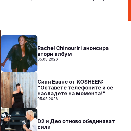
Към предаванията
СЛУШАЙ
Rachel Chinouriri анонсира
втори албум
05.08.2026
Сиан Еванс от KOSHEEN:
"Оставете телефоните и се
насладете на момента!"
05.08.2026
D2 и Део отново обединяват
сили