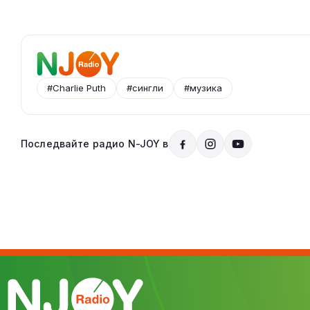
#Charlie Puth
#сингли
#музика
Последвайте радио N-JOY в