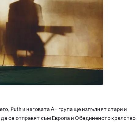
иего, Puth и неговата A+ група ще изпълнят стари и
и да се отправят към Европа и Обединеното кралство