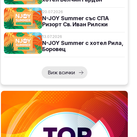
20.07.2026
N-JOY Summer със СПА
Ризорт Св. Иван Рилски
13.07.2026
N-JOY Summer с хотел Рила,
Боровец
Виж всички