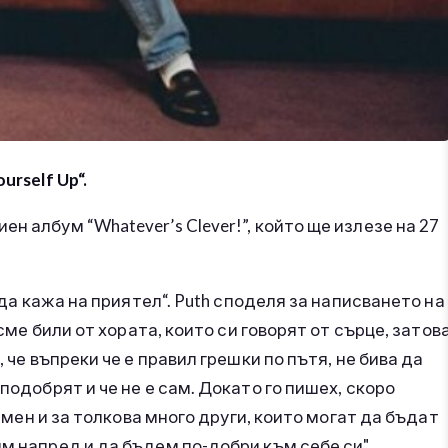
urself Up“.
н албум “Whatever’s Clever!”, който ще излезе на 27
х да кажа на приятел“. Puth споделя за написването на
 сме били от хората, които си говорят от сърце, затов
 че въпреки че е правил грешки по пътя, не бива да
подобрят и че не е сам. Докато го пишех, скоро
а мен и за толкова много други, които могат да бъдат
м напред и да бъдем по-добри към себе си".