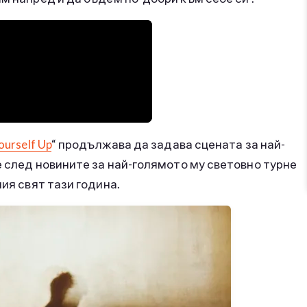
ourself Up
“ продължава да задава сцената за най-
е след новините за най-голямото му световно турне
лия свят тази година.