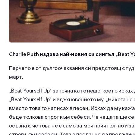
Charlie Puth издава най-новия си сингъл „Beat Yo
Парчето е от дългоочаквания си предстоящ студие
март.
„Beat Yourself Up“ започна като нещо, което иска
„Beat Yourself Up“ и вдъхновението му. „Никога не
вместо това го написах в песен. Исках да му кажа,
бъде толкова строг към себе си. Че нещата ще се 
осъзнах, че това не е само за моя приятел, но и з
строги към себе си. Това е послание да продължи