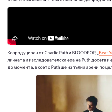
Копродуциран от Charlie Puth и BLOODPOP, „
Beat Y
личната и изследователска ера на Puth досега и 
до момента, в което Puth ще изпълни арени по це