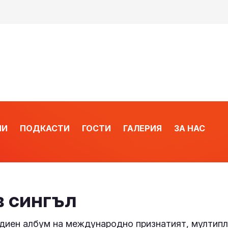
ИИ
ПОДКАСТИ
ГОСТИ
ГАЛЕРИЯ
ЗА НАС
в сингъл
удиен албум на международно признатият, мултипл