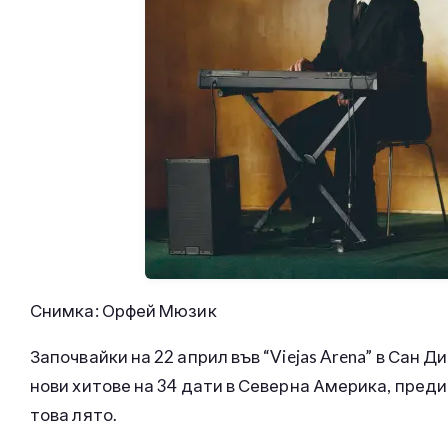
Снимка: Орфей Мюзик
Започвайки на 22 април във “Viejas Arena” в Сан Д
нови хитове на 34 дати в Северна Америка, пред
това лято.