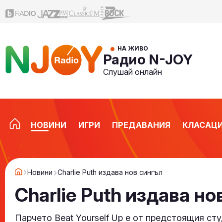
НА ЖИВО
Радио N-JOY
Слушай онлайн
НОВИНИ
ИГРИ
ПРЕДАВАНИЯ
КЛАСАЦ
Новини
Charlie Puth издава нов сингъл
Charlie Puth издава но
Парчето Beat Yourself Up е от предстоящия ст