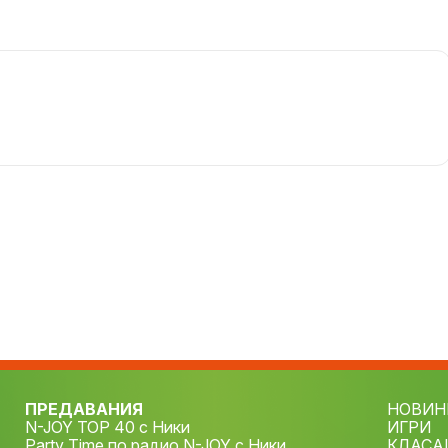
ПРЕДАВАНИЯ
НОВИН
N-JOY TOP 40 с Ники
ИГРИ
Party Time по радио N-JOY с Ники
КЛАСА