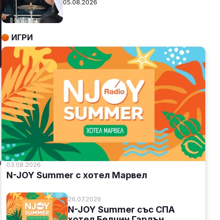
05.08.2026
ИГРИ
а
03.08.2026
N-JOY Summer с хотел Марвел
26.07.2026
N-JOY Summer със СПА
хотел Белчин Гардън