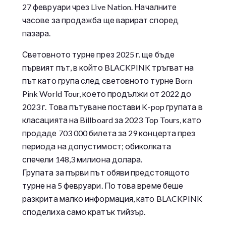
27 февруари чрез Live Nation. Началните
часове за продажба ще варират според
пазара.
Световното турне през 2025 г. ще бъде
първият път, в който BLACKPINK тръгват на
път като група след световното турне Born
Pink World Tour, което продължи от 2022 до
2023 г. Това пътуване постави K-pop групата в
класацията на Billboard за 2023 Top Tours, като
продаде 703 000 билета за 29 концерта през
периода на допустимост; обиколката
спечели 148,3 милиона долара.
Групата за първи път обяви предстоящото
турне на 5 февруари. По това време беше
разкрита малко информация, като BLACKPINK
споделиха само кратък тийзър.