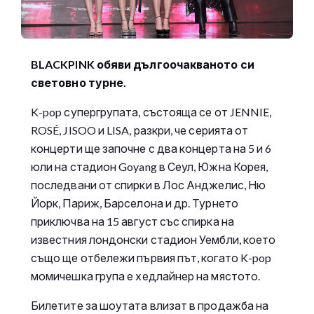
BLACKPINK обяви дългоочакваното си
световно турне.
K-pop супергрупата, състояща се от JENNIE,
ROSÉ, JISOO и LISA, разкри, че серията от
концерти ще започне с два концерта на 5 и 6
юли на стадион Goyang в Сеул, Южна Корея,
последвани от спирки в Лос Анджелис, Ню
Йорк, Париж, Барселона и др. Турнето
приключва на 15 август със спирка на
известния лондонски стадион Уембли, което
също ще отбележи първия път, когато K-pop
момичешка група е хедлайнер на мястото.
Билетите за шоутата влизат в продажба на