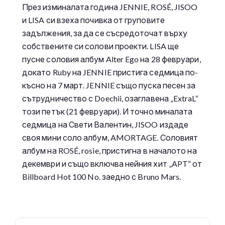
През изминалата година JENNIE, ROSÉ, JISOO
и LISA си взеха почивка от груповите
задължения, за да се съсредоточат върху
собствените си солови проекти. LISA ще
пусне соловия албум Alter Ego на 28 февруари,
докато Ruby на JENNIE пристига седмица по-
късно на 7 март. JENNIE също пуска песен за
сътрудничество с Doechii, озаглавена „ExtraL“
този петък (21 февруари). И точно миналата
седмица на Свети Валентин, JISOO издаде
своя мини соло албум, AMORTAGE. Соловият
албум на ROSÉ, rosie, пристигна в началото на
декември и също включва нейния хит „APT“ от
Billboard Hot 100 No. заедно с Bruno Mars.