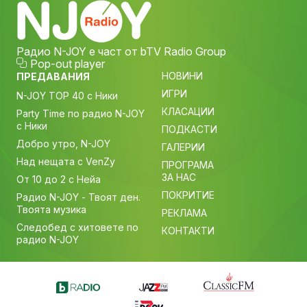
Радио N-JOY е част от bTV Radio Group
Pop-out player
НОВИНИ
ПРЕДАВАНИЯ
ИГРИ
N-JOY TOP 40 с Ники
КЛАСАЦИИ
Party Time по радио N-JOY
с Ники
ПОДКАСТИ
Добро утро, N-JOY
ГАЛЕРИИ
Над нещата с VenZy
ПРОГРАМА
ЗА НАС
От 10 до 2 с Нейа
ПОКРИТИЕ
Радио N-JOY - Твоят ден.
Твоята музика
РЕКЛАМА
Следобед с хитовете по
КОНТАКТИ
радио N-JOY