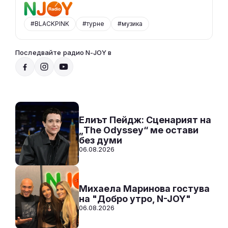
#BLACKPINK
#турне
#музика
Последвайте радио N-JOY в
Над нещата с VenZy
14:00 - 17:00
Към предаването
СЛУШАЙ
Елиът Пейдж: Сценарият на
„The Odyssey“ ме остави
без думи
06.08.2026
Михаела Маринова гостува
на "Добро утро, N-JOY"
06.08.2026