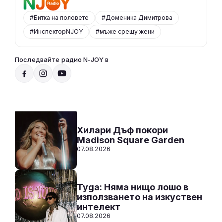
#Битка на половете
#Доменика Димитрова
#ИнспекторNJOY
#мъже срещу жени
Последвайте радио N-JOY в
Към предаванията
СЛУШАЙ
Хилари Дъф покори
Madison Square Garden
07.08.2026
Tyga: Няма нищо лошо в
използването на изкуствен
интелект
07.08.2026