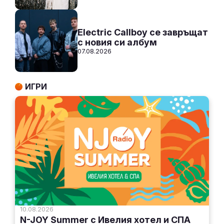
Electric Callboy се завръщат
с новия си албум
07.08.2026
ИГРИ
10.08.2026
N-JOY Summer с Ивелия хотел и СПА