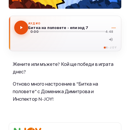
АУДИО
Битка на половете - епизод 7
0:00
4:48
N-JOY
Жените или мъжете? Кой ще победи в играта
днес?
Отново много настроение в "Битка на
половете" с Доменика Димитрова и
Инспектор N-JOY!