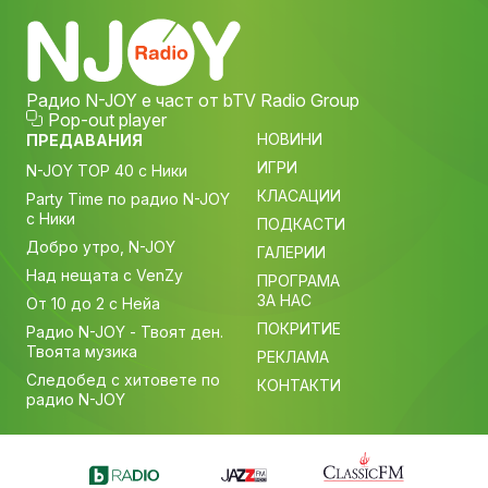
Радио N-JOY е част от bTV Radio Group
Pop-out player
НОВИНИ
ПРЕДАВАНИЯ
ИГРИ
N-JOY TOP 40 с Ники
КЛАСАЦИИ
Party Time по радио N-JOY
с Ники
ПОДКАСТИ
Добро утро, N-JOY
ГАЛЕРИИ
Над нещата с VenZy
ПРОГРАМА
ЗА НАС
От 10 до 2 с Нейа
ПОКРИТИЕ
Радио N-JOY - Твоят ден.
Твоята музика
РЕКЛАМА
Следобед с хитовете по
КОНТАКТИ
радио N-JOY