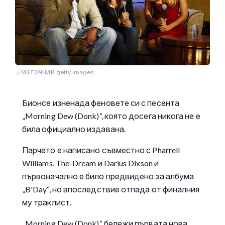
getty images
ИЗТОЧНИК:
Бионсе изненада феновете си с песента
„Morning Dew (Donk)“, която досега никога не е
била официално издавана.
Парчето е написано съвместно с Pharrell
Williams, The-Dream и Darius Dixson и
първоначално е било предвидено за албума
„B'Day“, но впоследствие отпада от финалния
му траклист.
„Morning Dew (Donk)“ бележи първата нова