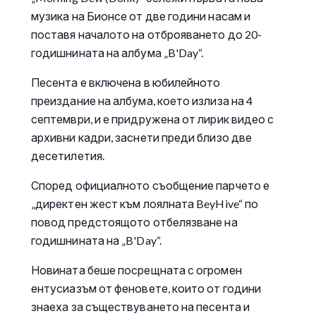
музика на Бионсе от две години насам и
поставя началото на отброяването до 20-
годишнината на албума „B'Day“.
Песента е включена в юбилейното
преиздание на албума, което излиза на 4
септември, и е придружена от лирик видео с
архивни кадри, заснети преди близо две
десетилетия.
Според официалното съобщение парчето е
„директен жест към лоялната BeyHive“ по
повод предстоящото отбелязване на
годишнината на „B'Day“.
Новината беше посрещната с огромен
ентусиазъм от феновете, които от години
знаеха за съществуването на песента и