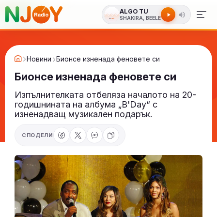
ALGO TU
SHAKIRA, BEELE
Новини
Бионсе изненада феновете си
Бионсе изненада феновете си
Изпълнителката отбеляза началото на 20-
годишнината на албума „B'Day“ с
изненадващ музикален подарък.
СПОДЕЛИ