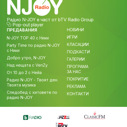
Радио N-JOY е част от bTV Radio Group
Pop-out player
НОВИНИ
ПРЕДАВАНИЯ
ИГРИ
N-JOY TOP 40 с Ники
КЛАСАЦИИ
Party Time по радио N-JOY
с Ники
ПОДКАСТИ
Добро утро, N-JOY
ГАЛЕРИИ
Над нещата с VenZy
ПРОГРАМА
ЗА НАС
От 10 до 2 с Нейа
ПОКРИТИЕ
Радио N-JOY - Твоят ден.
Твоята музика
РЕКЛАМА
Следобед с хитовете по
КОНТАКТИ
радио N-JOY