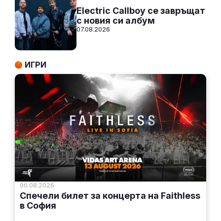
Electric Callboy се завръщат
с новия си албум
07.08.2026
ИГРИ
06.08.2026
Спечели билет за концерта на Faithless
в София