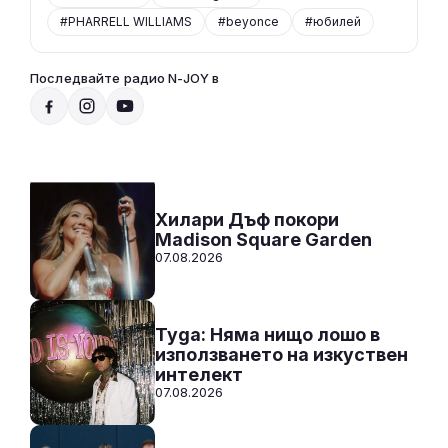
#PHARRELL WILLIAMS
#beyonce
#юбилей
Последвайте радио N-JOY в
Радио N-JOY - Твоят ден. Твоята музика!
00:00 - 12:00
Към предаването
СЛУШАЙ
Хилари Дъф покори
Madison Square Garden
07.08.2026
Tyga: Няма нищо лошо в
използването на изкуствен
интелект
07.08.2026