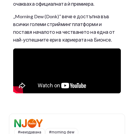
очакваха официалната ѝ премиера.
„Morning Dew (Donk)“ вече е достъпна във
всички големи стрийминг платформи и
поставя началото на честването на една от
най-успешните ери в кариерата на Бионсе.
#неиздавана
#morning dew